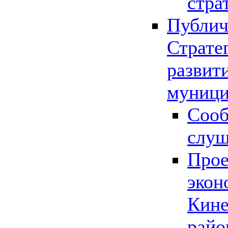
стра
Публич
Страте
развит
муници
Сооб
слу
Прое
экон
Кине
райо