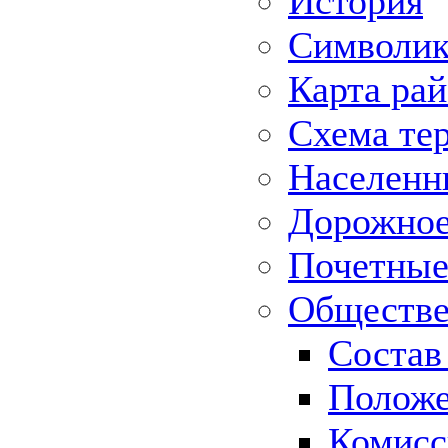
История
Символик
Карта ра
Схема те
Населенн
Дорожное 
Почетные
Обществе
Состав
Положе
Комисс