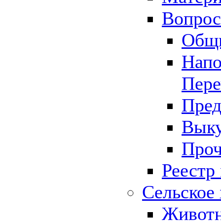
Вопрос 
Общ
Напо
Пере
Пред
Выку
Проч
Реестр
Сельское 
Животн