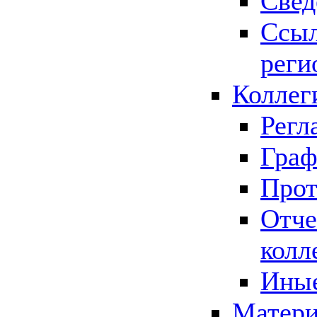
Свед
Ссыл
реги
Коллег
Регл
Граф
Прот
Отче
колл
Иные
Матери