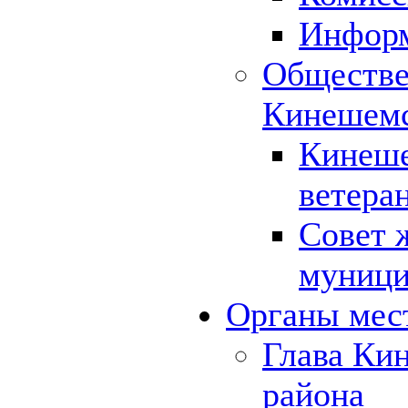
Инфор
Обществе
Кинешемс
Кинеше
ветера
Совет 
муници
Органы мес
Глава Ки
района