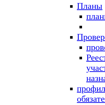
Планы
пла
Провер
пров
Реес
учас
назн
профил
обязат