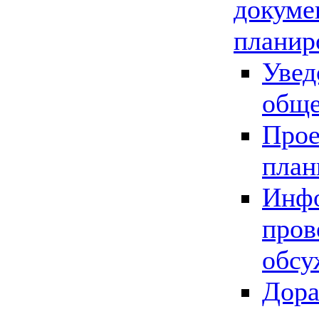
докуме
планир
Увед
обще
Прое
план
Инфо
пров
обсу
Дора