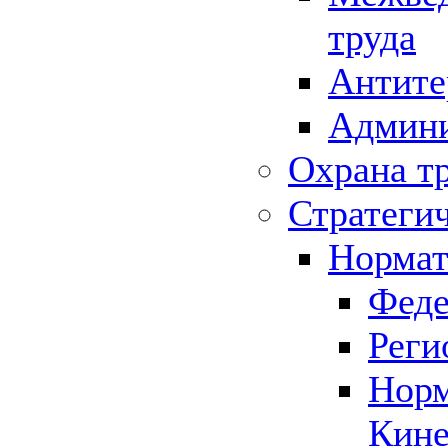
труда
Антите
Админи
Охрана т
Стратеги
Нормат
Феде
Реги
Норм
Кине