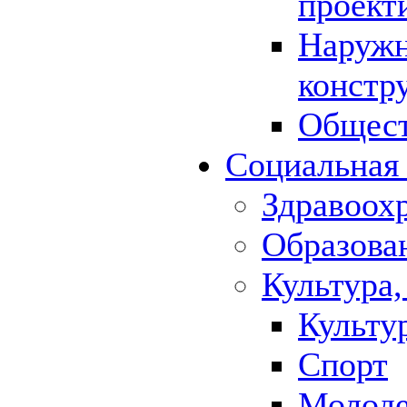
проект
Наружн
констр
Общест
Социальная
Здравоох
Образова
Культура,
Культу
Спорт
Молод