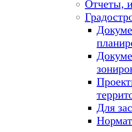
Отчеты, 
Градостр
Докуме
планир
Докуме
зониро
Проект
террит
Для за
Нормат