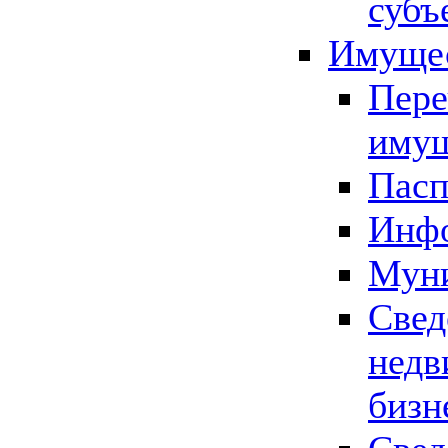
субъ
Имущес
Пере
имущ
Пасп
Инфо
Муни
Свед
недв
бизн