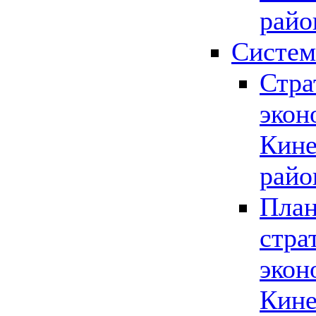
райо
Систем
Стра
экон
Кине
райо
План
стра
экон
Кине