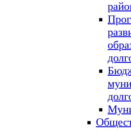
райо
Прог
разв
обра
долг
Бюдж
муни
долг
Мун
Общест