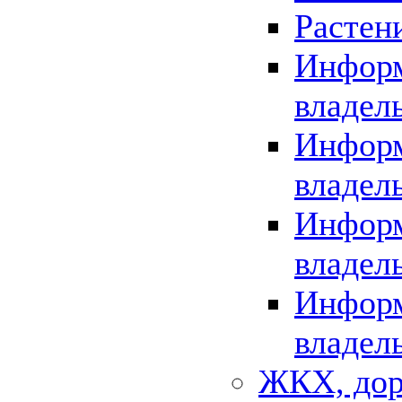
Растен
Информ
владел
Информ
владел
Информ
владел
Информ
владел
ЖКХ, дор