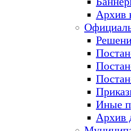
Баннер
Архив 
Официаль
Решени
Постан
Постан
Постан
Приказ
Иные п
Архив 
Муницип