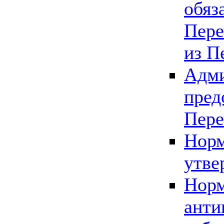
обяз
Пере
из П
Адми
пред
Пере
Норм
утве
Норм
анти