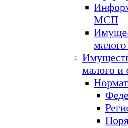
Информ
МСП
Имущес
малого
Имуществ
малого и 
Нормат
Феде
Реги
Поря