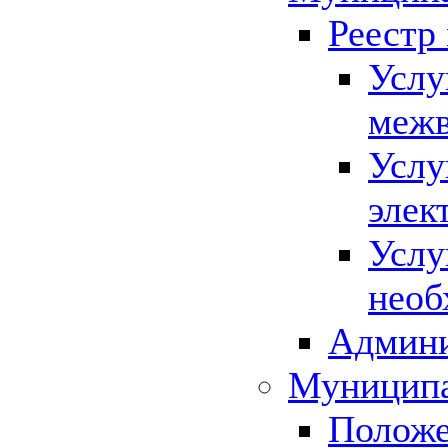
Реестр
Услу
межв
Услу
элек
Услу
необ
Админи
Муниципа
Положе