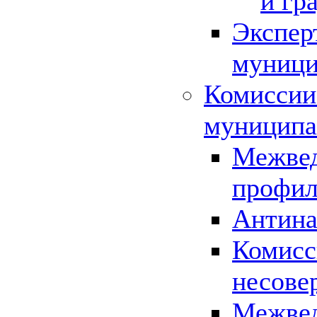
и гр
Экспер
муници
Комиссии
муниципа
Межвед
профил
Антина
Комисс
несове
Межвед