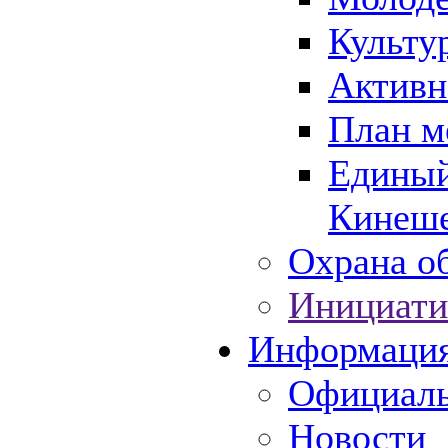
Культу
Активн
План м
Единый
Кинеше
Охрана об
Инициати
Информаци
Официаль
Новости