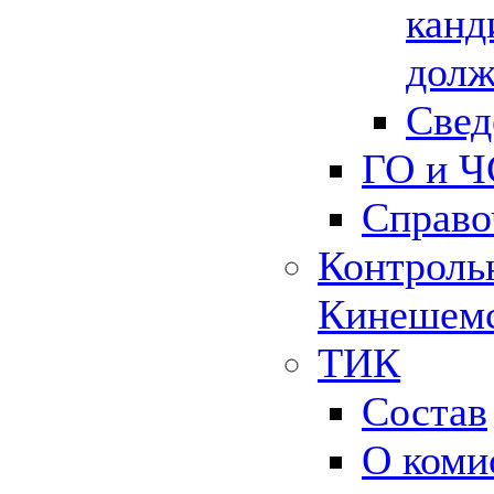
канд
долж
Свед
ГО и Ч
Справо
Контрольн
Кинешемс
ТИК
Состав
О коми