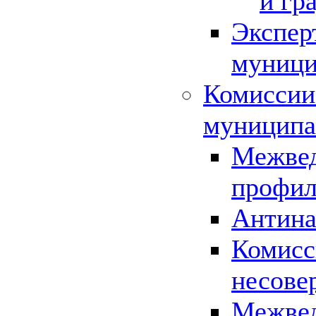
и гр
Экспер
муници
Комиссии
муниципа
Межвед
профил
Антина
Комисс
несове
Межвед