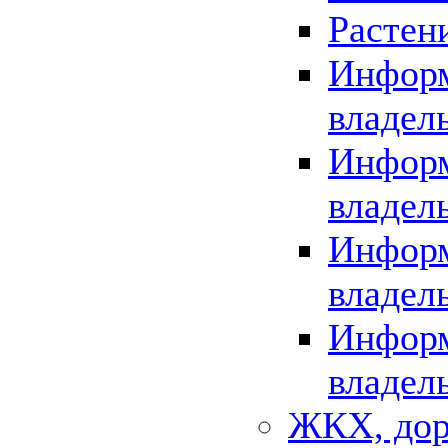
Растен
Информ
владел
Информ
владел
Информ
владел
Информ
владел
ЖКХ, дор