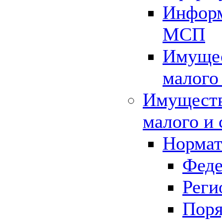
Информ
МСП
Имущес
малого
Имуществ
малого и 
Нормат
Феде
Реги
Поря