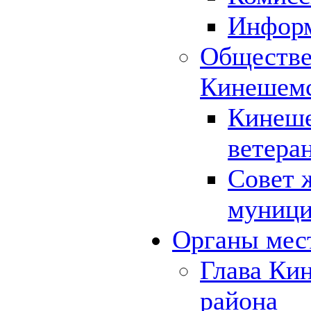
Инфор
Обществе
Кинешемс
Кинеше
ветера
Совет 
муници
Органы мес
Глава Ки
района