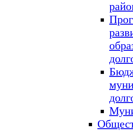
райо
Прог
разв
обра
долг
Бюдж
муни
долг
Мун
Общест