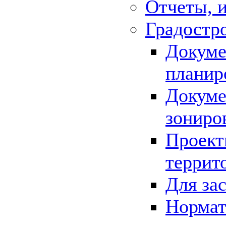
Отчеты, 
Градостр
Докуме
планир
Докуме
зониро
Проект
террит
Для за
Нормат