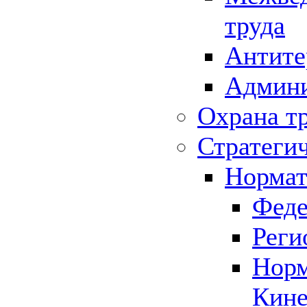
труда
Антите
Админи
Охрана т
Стратеги
Нормат
Феде
Реги
Норм
Кине