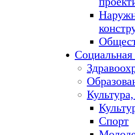
проект
Наружн
констр
Общест
Социальная
Здравоох
Образова
Культура,
Культу
Спорт
Молод