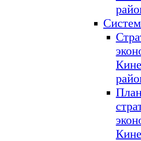
райо
Систем
Стра
экон
Кине
райо
План
стра
экон
Кине