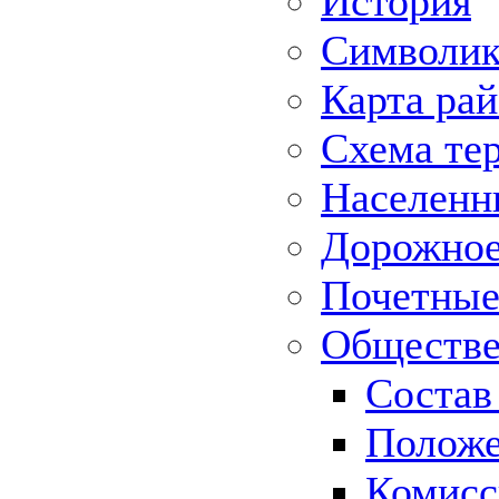
История
Символик
Карта ра
Схема те
Населенн
Дорожное 
Почетные
Обществе
Состав
Положе
Комисс