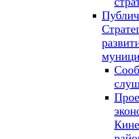
стра
Публич
Страте
развит
муници
Сооб
слу
Прое
экон
Кине
райо