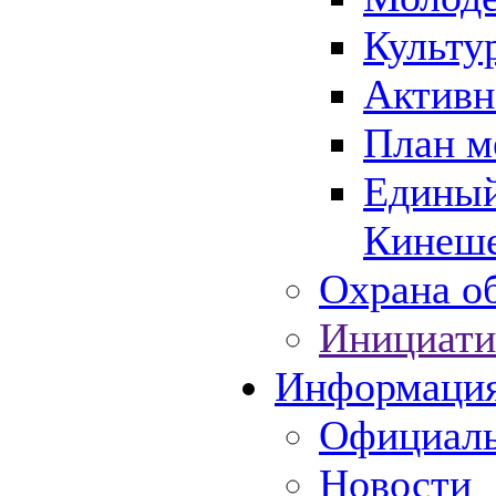
Культу
Активн
План м
Единый
Кинеше
Охрана об
Инициати
Информаци
Официаль
Новости