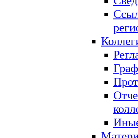
Свед
Ссыл
реги
Коллег
Регл
Граф
Прот
Отче
колл
Иные
Матери