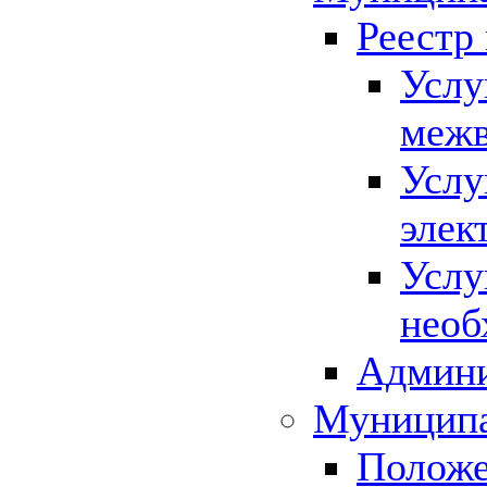
Реестр
Услу
межв
Услу
элек
Услу
необ
Админи
Муниципа
Положе