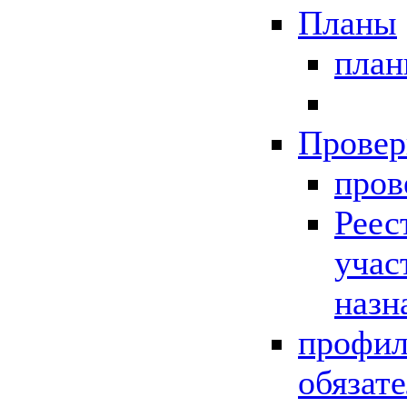
Планы
пла
Провер
пров
Реес
учас
назн
профил
обязат