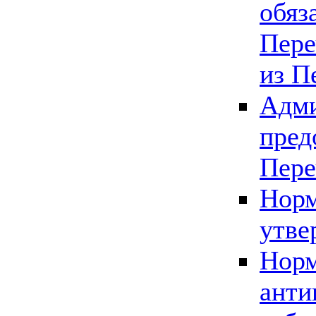
обяз
Пере
из П
Адми
пред
Пере
Норм
утве
Норм
анти