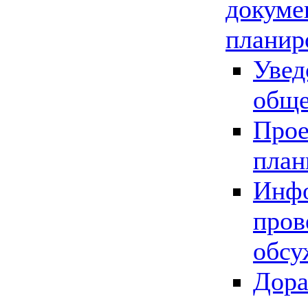
докуме
планир
Увед
обще
Прое
план
Инфо
пров
обсу
Дора