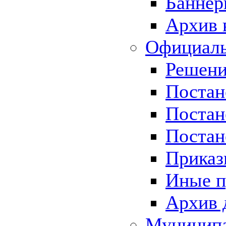
Баннер
Архив 
Официаль
Решени
Постан
Постан
Постан
Приказ
Иные п
Архив 
Муницип