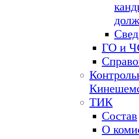
канд
долж
Свед
ГО и Ч
Справо
Контрольн
Кинешемс
ТИК
Состав
О коми