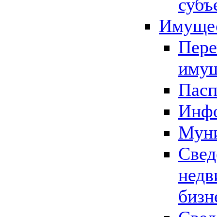
субъ
Имущес
Пере
имущ
Пасп
Инфо
Муни
Свед
недв
бизн