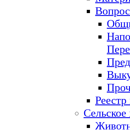
Вопрос 
Общ
Напо
Пере
Пред
Выку
Проч
Реестр
Сельское 
Животн