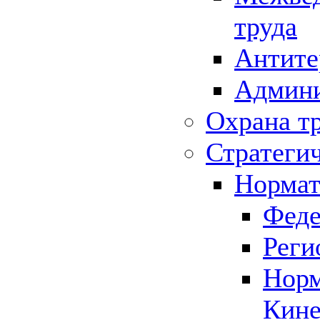
труда
Антите
Админи
Охрана т
Стратеги
Нормат
Феде
Реги
Норм
Кине