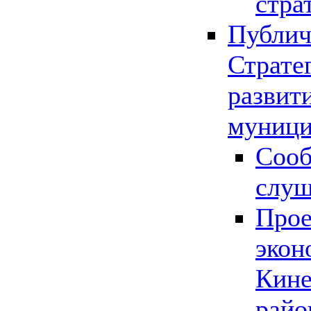
стра
Публич
Страте
развит
муници
Сооб
слу
Прое
экон
Кине
райо