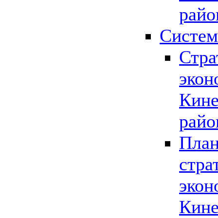
райо
Систем
Стра
экон
Кине
райо
План
стра
экон
Кине