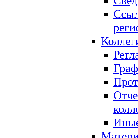
Свед
Ссыл
реги
Коллег
Регл
Граф
Прот
Отче
колл
Иные
Матери