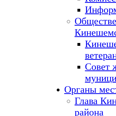
Инфор
Обществе
Кинешемс
Кинеше
ветера
Совет 
муници
Органы мес
Глава Ки
района