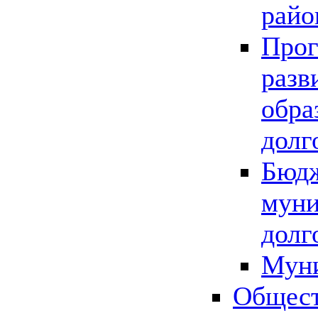
райо
Прог
разв
обра
долг
Бюдж
муни
долг
Мун
Общест