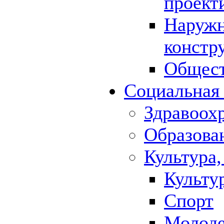
проект
Наружн
констр
Общест
Социальная
Здравоох
Образова
Культура,
Культу
Спорт
Молод