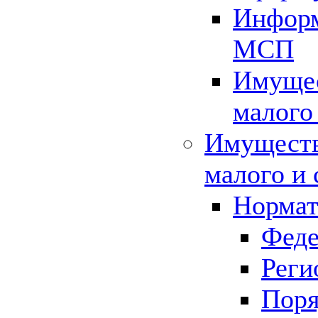
Информ
МСП
Имущес
малого
Имуществ
малого и 
Нормат
Феде
Реги
Поря