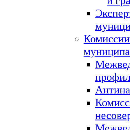
и гр
Экспер
муници
Комиссии
муниципа
Межвед
профил
Антина
Комисс
несове
Межвед