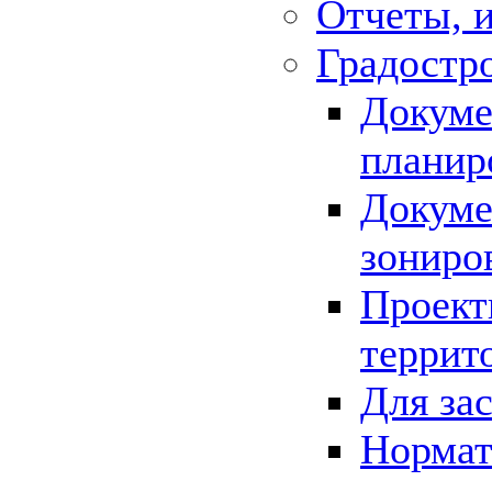
Отчеты, 
Градостр
Докуме
планир
Докуме
зониро
Проект
террит
Для за
Нормат