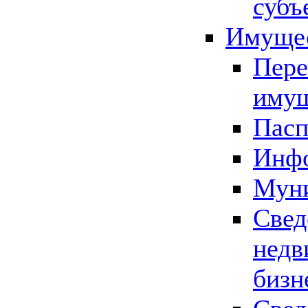
субъ
Имущес
Пере
имущ
Пасп
Инфо
Муни
Свед
недв
бизн