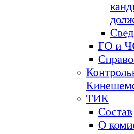
канд
долж
Свед
ГО и Ч
Справо
Контрольн
Кинешемс
ТИК
Состав
О коми