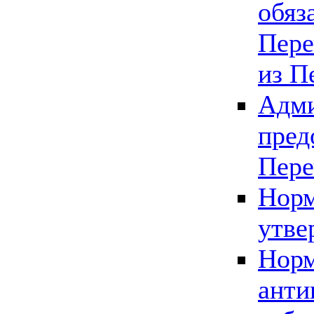
обяз
Пере
из П
Адми
пред
Пере
Норм
утве
Норм
анти