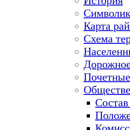
История
Символик
Карта ра
Схема те
Населенн
Дорожное 
Почетные
Обществе
Состав
Положе
Комисс