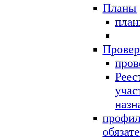
Планы
пла
Провер
пров
Реес
учас
назн
профил
обязат