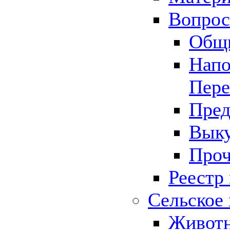
Вопрос 
Общ
Напо
Пере
Пред
Выку
Проч
Реестр
Сельское 
Животн