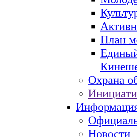
Культу
Активн
План м
Единый
Кинеше
Охрана об
Инициати
Информаци
Официаль
Новости