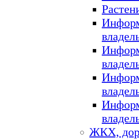
Растен
Информ
владел
Информ
владел
Информ
владел
Информ
владел
ЖКХ, дор