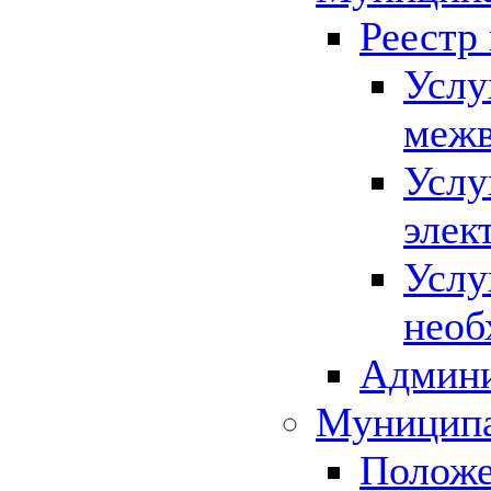
Реестр
Услу
межв
Услу
элек
Услу
необ
Админи
Муниципа
Положе