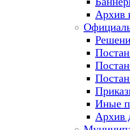
Баннер
Архив 
Официаль
Решени
Постан
Постан
Постан
Приказ
Иные п
Архив 
Муницип