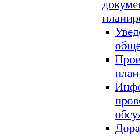
докуме
планир
Увед
обще
Прое
план
Инфо
пров
обсу
Дора