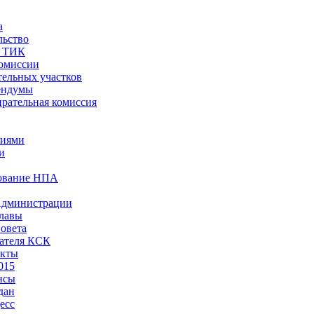
а
льство
ы ТИК
комиссии
тельных участков
ендумы
рательная комиссия
ниями
и
ование НПА
Администрации
лавы
овета
ателя КСК
акты
015
нсы
дан
есс