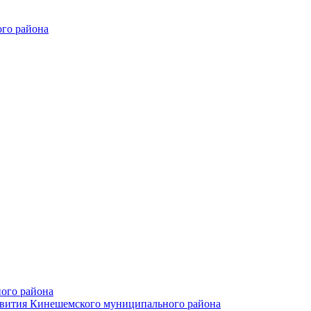
го района
ого района
азвития Кинешемского муниципального района