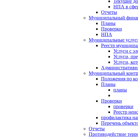
Текущие д
НПА в сфер
Отчеты
Муниципальный финан
Планы
Проверки
НПА
Муниципальные услуг
Реестр муниципа
Услуги с э
Услуги, пр
Услуги, ко
Административн
Муниципальный контр
Положения по к
Планы
планы
Проверки
проверки
Реестр неи
профилактика на
Перечень объект
Отчеты
Противодействие терр