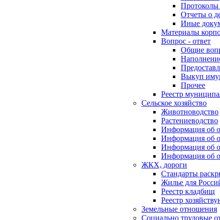
Протоколы 
Отчеты о д
Иные доку
Материалы корп
Вопрос - ответ
Общие воп
Наполнение
Предоставл
Выкуп иму
Прочее
Реестр муниципа
Сельское хозяйство
Животноводство
Растениеводство
Информация об о
Информация об о
Информация об о
Информация об о
ЖКХ, дороги
Стандарты раск
Жилье для Росси
Реестр кладбищ
Реестр хозяйств
Земельные отношения
Социально трудовые о