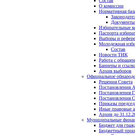
Состав
О комиссии
Нормативная баз
Законодате
Документ
Избирательные 
Паспорта избира
Выборы и рефер
Молодежная изби
Состав
Новости ТИК
Работа с обраще
Баннеры и ссылк
Архив выборов
Официальное обнарод
Решения Совета
Постановления 
Постановления Г
Постановления С
Приказы председ
Иные правовые 
Архив до 31.12.2
Муниципальные фина
Бюджет для граж
Бюджетный проц