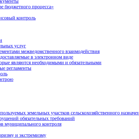
окументы
е бюджетного процесса»
совый контроль
и
льных услуг
лементами межведомственного взаимодействия
едоставляемые в электронном виде
торые являются необходимыми и обязательными
ые регламенты
оль
онтрою
спользуемых земельных участков сельскохозяйственного назначе
рушений обязательных требований
ов муниципального контроля
оризму и экстремизму