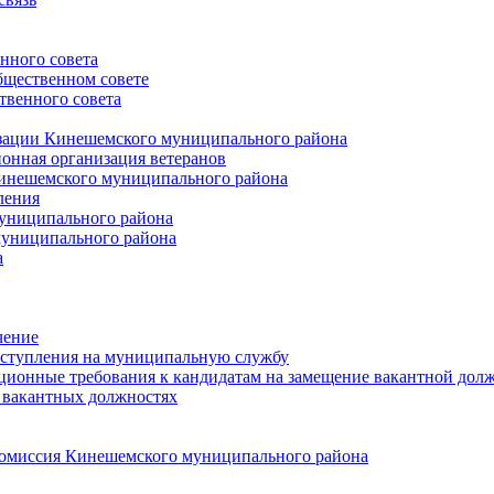
нного совета
щественном совете
венного совета
зации Кинешемского муниципального района
онная организация ветеранов
инешемского муниципального района
ления
униципального района
униципального района
а
чение
ступления на муниципальную службу
ионные требования к кандидатам на замещение вакантной дол
 вакантных должностях
 комиссия Кинешемского муниципального района