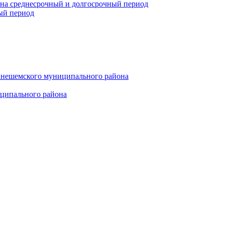
 на среднесрочный и долгосрочный период
ый период
инешемского муниципального района
иципального района