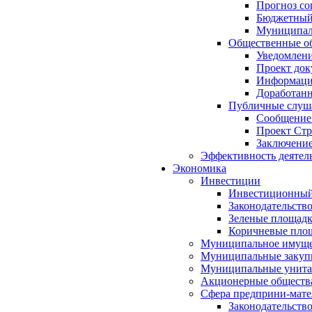
Прогноз со
Бюджетный 
Муниципал
Общественные об
Уведомлени
Проект док
Информация
Доработанн
Публичные слуша
Сообщение
Проект Стр
Заключение
Эффективность деятел
Экономика
Инвестиции
Инвестиционный
Законодательств
Зеленые площад
Коричневые пло
Муниципальное имуще
Муниципальные закуп
Муниципальные унита
Акционерные обществ
Сфера предприни-мате
Законодательств