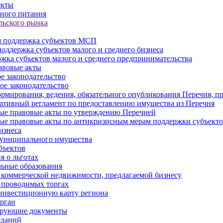
екты
ного питания
льского рынка
 поддержка субъектов МСП
оддержка субъектов малого и среднего бизнеса
жка субъектов малого и среднего предпринимательства
авовые акты
е законодательство
ое законодательство
рмирования, ведения, обязательного опубликования Перечня, п
тивный регламент по предоставлению имущества из Перечня
ые правовые акты по утверждению Перечней
ые правовые акты по антикризисным мерам поддержки субъек
изнеса
муниципального имущества
бъектов
 о льготах
ьные образования
 коммерческой недвижимости, предлагаемой бизнесу
 проводимых торгах
инвестиционную карту региона
рган
ирующие документы
еданий