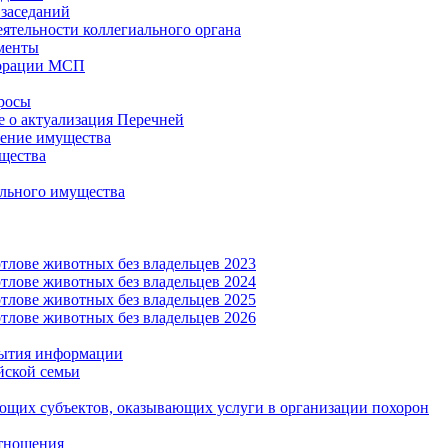
заседаний
еятельности коллегиального органа
менты
орации МСП
росы
 о актуализация Перечней
ение имущества
щества
льного имущества
тлове животных без владельцев 2023
тлове животных без владельцев 2024
тлове животных без владельцев 2025
тлове животных без владельцев 2026
рытия информации
йской семьи
ующих субъектов, оказывающих услуги в организации похорон
тношения