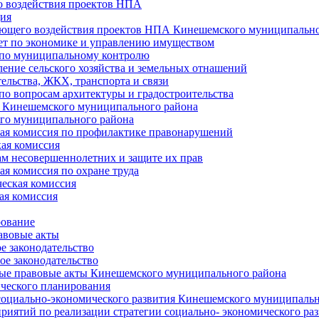
 воздействия проектов НПА
ия
ющего воздействия проектов НПА Кинешемского муниципально
т по экономике и управлению имуществом
 по муниципальному контролю
ение сельского хозяйства и земельных отнашений
ельства, ЖКХ, транспорта и связи
по вопросам архитектуры и градостроительства
 Кинешемского муниципального района
го муниципального района
я комиссия по профилактике правонарушений
ая комиссия
ам несовершеннолетних и защите их прав
я комиссия по охране труда
еская комиссия
ая комиссия
рование
авовые акты
е законодательство
ое законодательство
ые правовые акты Кинешемского муниципального района
ического планирования
социально-экономического развития Кинешемского муниципальн
риятий по реализации стратегии социально- экономического р