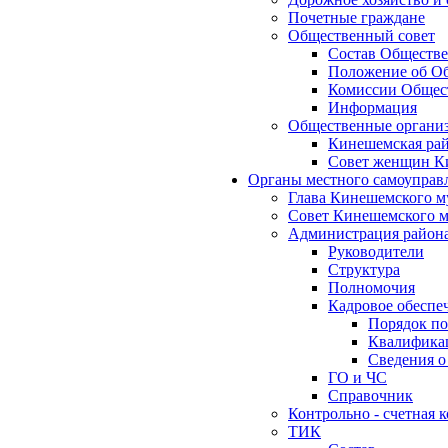
Почетные граждане
Общественный совет
Состав Обществе
Положение об Об
Комиссии Общест
Информация
Общественные органи
Кинешемская рай
Совет женщин К
Органы местного самоуправ
Глава Кинешемского м
Совет Кинешемского м
Администрация район
Руководители
Структура
Полномочия
Кадровое обеспе
Порядок по
Квалификац
Сведения о
ГО и ЧС
Справочник
Контрольно - счетная
ТИК