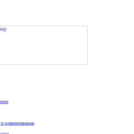
ение
го планирования
связь