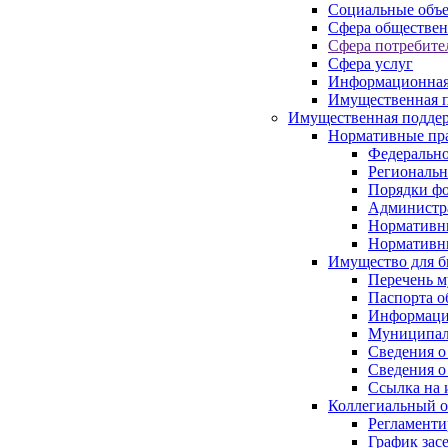
Социальные объ
Сфера обществен
Сфера потребите
Сфера услуг
Информационная
Имущественная п
Имущественная поддер
Нормативные пр
Федерально
Региональн
Порядки фо
Администра
Нормативн
Нормативн
Имущество для б
Перечень 
Паспорта о
Информация
Муниципал
Сведения о
Сведения о
Ссылка на 
Коллегиальный о
Регламент
График зас