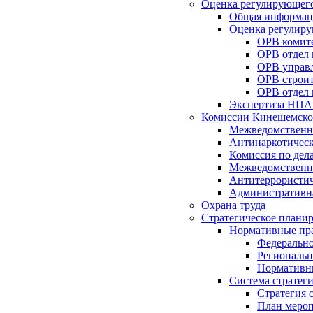
Оценка регулирующего
Общая информац
Оценка регулиру
ОРВ комите
ОРВ отдел
ОРВ управл
ОРВ строит
ОРВ отдел 
Экспертиза НПА
Комиссии Кинешемско
Межведомственна
Антинаркотическ
Комиссия по дел
Межведомственна
Антитеррористич
Административн
Охрана труда
Стратегическое плани
Нормативные пр
Федерально
Региональн
Нормативн
Система стратег
Стратегия 
План мероп