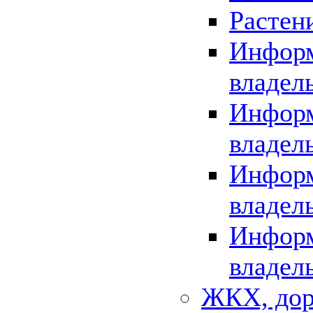
Растен
Информ
владел
Информ
владел
Информ
владел
Информ
владел
ЖКХ, дор