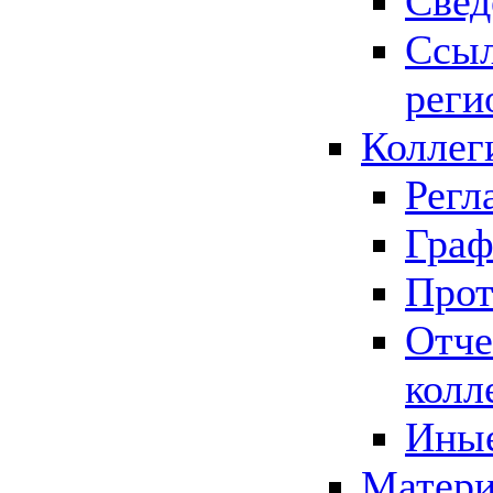
Свед
Ссыл
реги
Коллег
Регл
Граф
Прот
Отче
колл
Иные
Матери