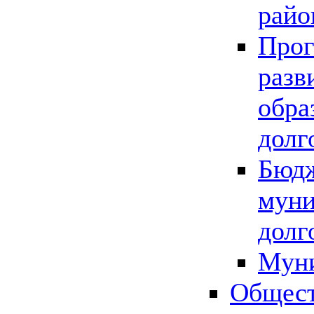
райо
Прог
разв
обра
долг
Бюдж
муни
долг
Мун
Общест