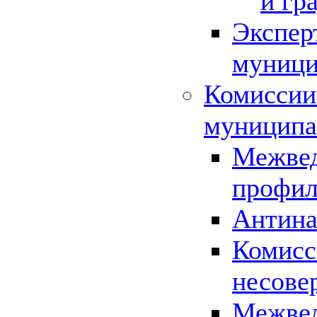
и гр
Экспер
муници
Комиссии
муниципа
Межвед
профил
Антина
Комисс
несове
Межвед