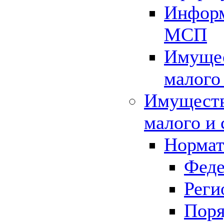
Информ
МСП
Имущес
малого
Имуществ
малого и 
Нормат
Феде
Реги
Поря