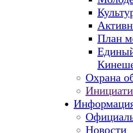
Культу
Активн
План м
Единый
Кинеше
Охрана об
Инициати
Информаци
Официаль
Новости