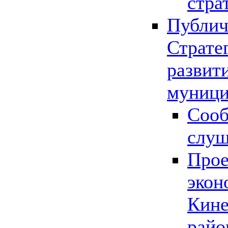
стра
Публич
Страте
развит
муници
Сооб
слу
Прое
экон
Кине
райо