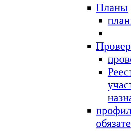
Планы
пла
Провер
пров
Реес
учас
назн
профил
обязат