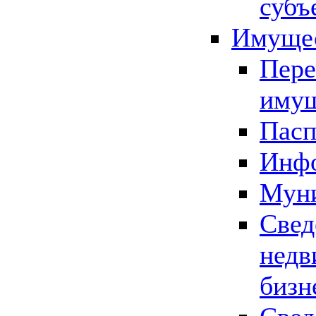
субъ
Имущес
Пере
имущ
Пасп
Инфо
Муни
Свед
недв
бизн