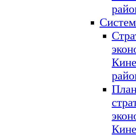
райо
Систем
Стра
экон
Кине
райо
План
стра
экон
Кине