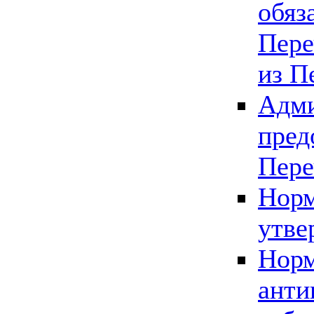
обяз
Пере
из П
Адми
пред
Пере
Норм
утве
Норм
анти