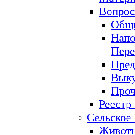
Вопрос 
Общ
Напо
Пере
Пред
Выку
Проч
Реестр
Сельское 
Животн