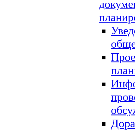
докуме
планир
Увед
обще
Прое
план
Инфо
пров
обсу
Дора