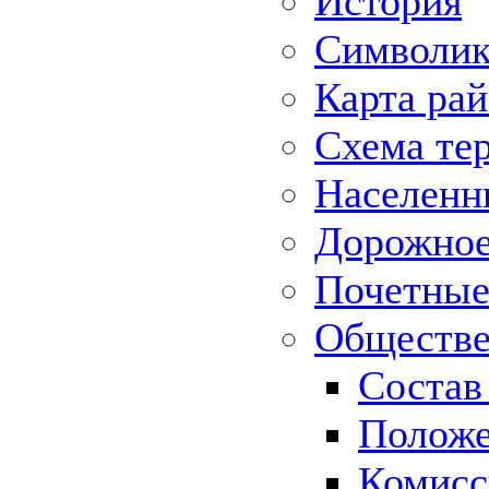
История
Символик
Карта ра
Схема те
Населенн
Дорожное 
Почетные
Обществе
Состав
Положе
Комисс