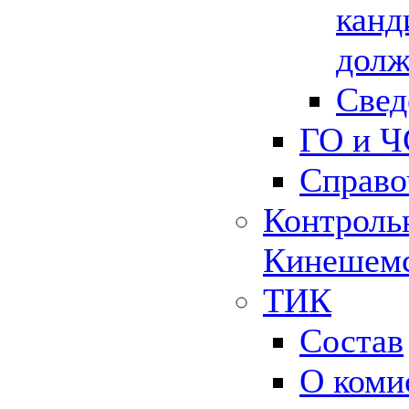
канд
долж
Свед
ГО и Ч
Справо
Контрольн
Кинешемс
ТИК
Состав
О коми