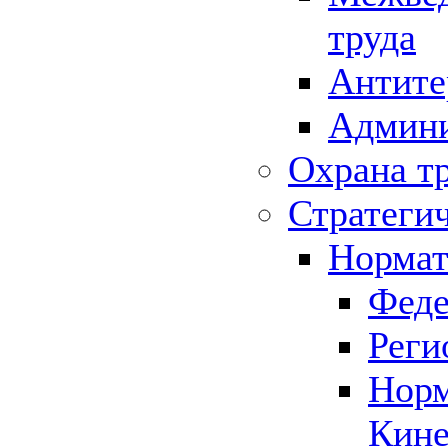
труда
Антите
Админи
Охрана т
Стратеги
Нормат
Феде
Реги
Норм
Кине