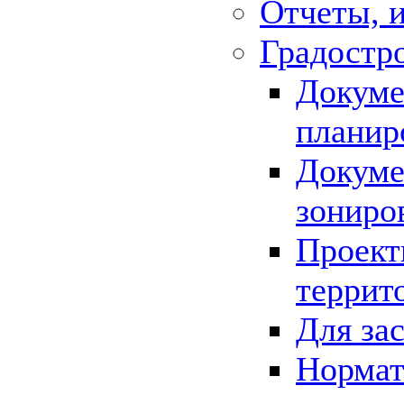
Отчеты, 
Градостр
Докуме
планир
Докуме
зониро
Проект
террит
Для за
Нормат