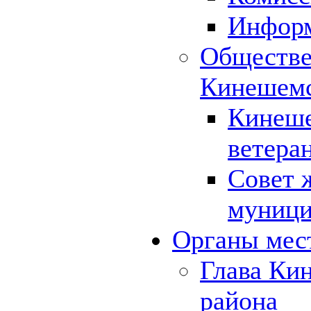
Инфор
Обществе
Кинешемс
Кинеше
ветера
Совет 
муници
Органы мес
Глава Ки
района