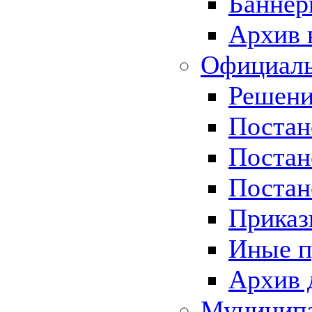
Баннер
Архив 
Официаль
Решени
Постан
Постан
Постан
Приказ
Иные п
Архив 
Муницип