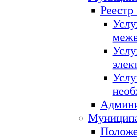
Реестр
Услу
межв
Услу
элек
Услу
необ
Админи
Муниципа
Положе