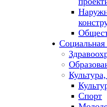
проект
Наружн
констр
Общест
Социальная
Здравоох
Образова
Культура,
Культу
Спорт
Молод