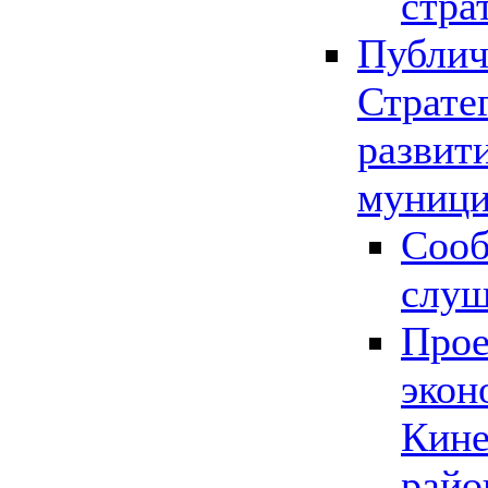
стра
Публич
Страте
развит
муници
Сооб
слу
Прое
экон
Кине
райо