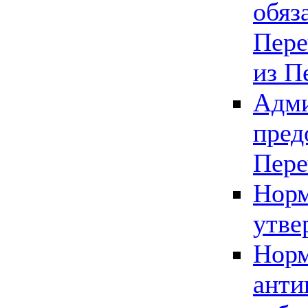
обяз
Пере
из П
Адми
пред
Пере
Норм
утве
Норм
анти