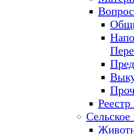
Вопрос 
Общ
Напо
Пере
Пред
Выку
Проч
Реестр
Сельское 
Животн