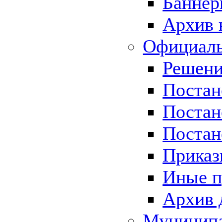
Баннер
Архив 
Официаль
Решени
Постан
Постан
Постан
Приказ
Иные п
Архив 
Муницип