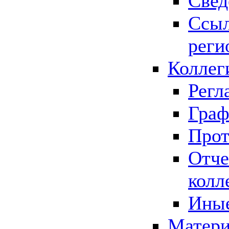
Свед
Ссыл
реги
Коллег
Регл
Граф
Прот
Отче
колл
Иные
Матери