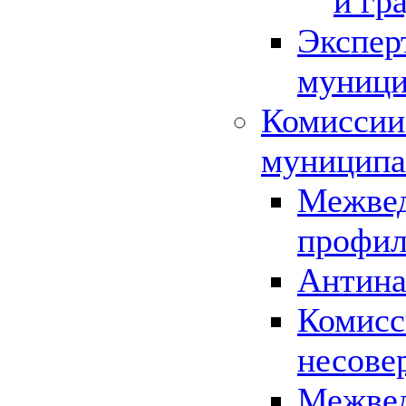
и гр
Экспер
муници
Комиссии
муниципа
Межвед
профил
Антина
Комисс
несове
Межвед