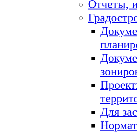
Отчеты, 
Градостр
Докуме
планир
Докуме
зониро
Проект
террит
Для за
Нормат