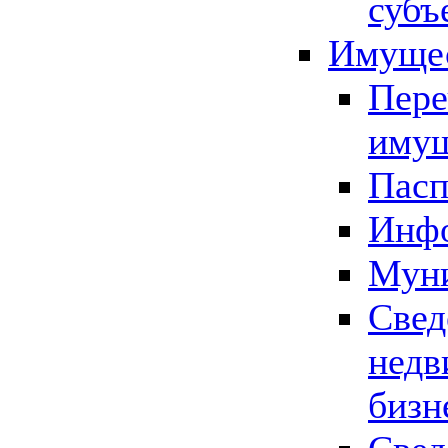
субъ
Имущес
Пере
имущ
Пасп
Инфо
Муни
Свед
недв
бизн