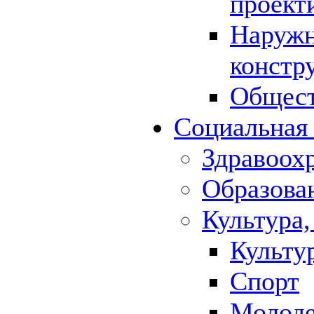
проект
Наружн
констр
Общест
Социальная
Здравоох
Образова
Культура,
Культу
Спорт
Молод