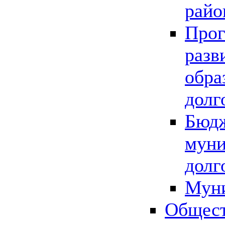
райо
Прог
разв
обра
долг
Бюдж
муни
долг
Мун
Общест