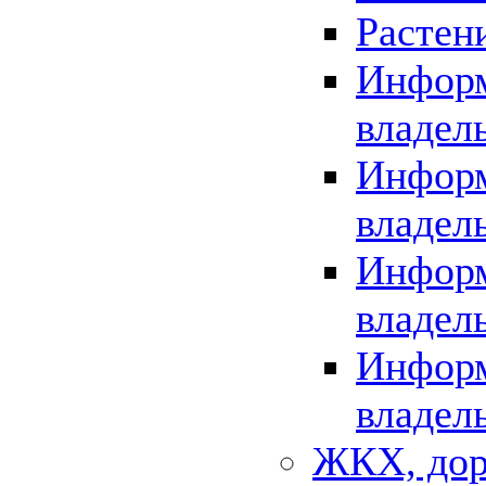
Растен
Информ
владел
Информ
владел
Информ
владел
Информ
владел
ЖКХ, дор