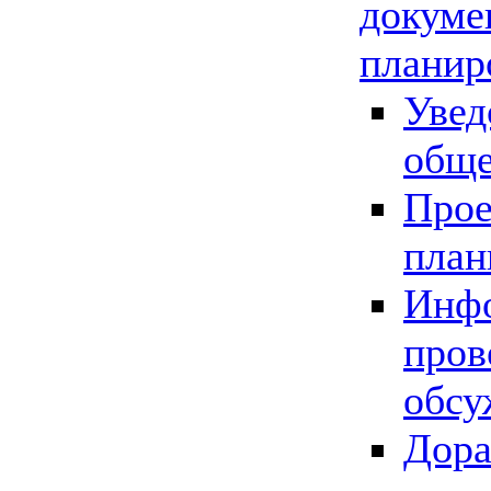
докуме
планир
Увед
обще
Прое
план
Инфо
пров
обсу
Дора