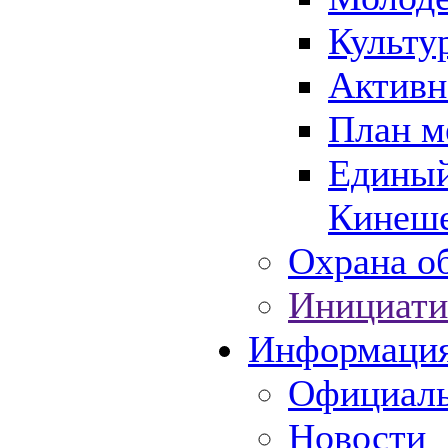
Культу
Активн
План м
Единый
Кинеше
Охрана об
Инициати
Информаци
Официаль
Новости