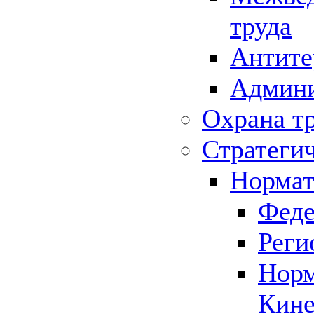
труда
Антите
Админи
Охрана т
Стратеги
Нормат
Феде
Реги
Норм
Кине