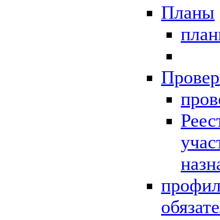
Планы
пла
Провер
пров
Реес
учас
назн
профил
обязат