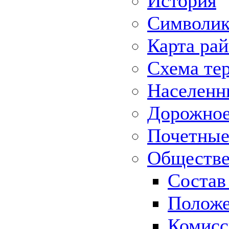
История
Символик
Карта ра
Схема те
Населенн
Дорожное 
Почетные
Обществе
Состав
Положе
Комисс