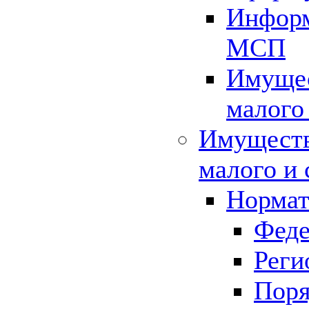
Информ
МСП
Имущес
малого
Имуществ
малого и 
Нормат
Феде
Реги
Поря