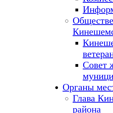
Инфор
Обществе
Кинешемс
Кинеше
ветера
Совет 
муници
Органы мес
Глава Ки
района