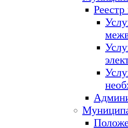
Реестр
Услу
межв
Услу
элек
Услу
необ
Админи
Муниципа
Положе