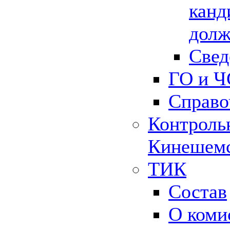
канд
долж
Свед
ГО и Ч
Справо
Контрольн
Кинешемс
ТИК
Состав
О коми