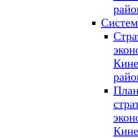
райо
Систем
Стра
экон
Кине
райо
План
стра
экон
Кине