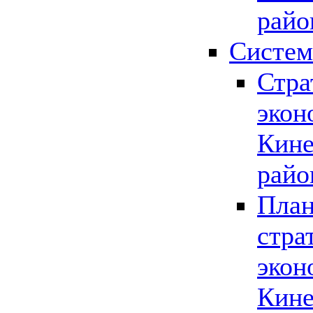
райо
Систем
Стра
экон
Кине
райо
План
стра
экон
Кине