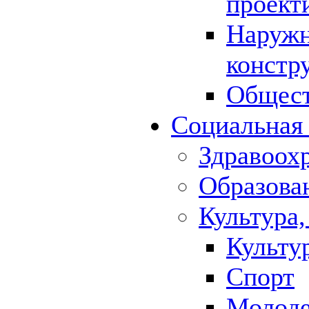
проект
Наружн
констр
Общест
Социальная
Здравоох
Образова
Культура,
Культу
Спорт
Молод