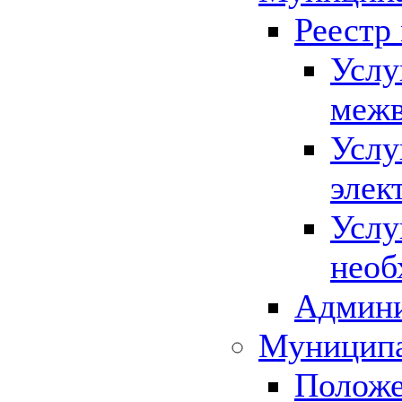
Реестр
Услу
межв
Услу
элек
Услу
необ
Админи
Муниципа
Положе