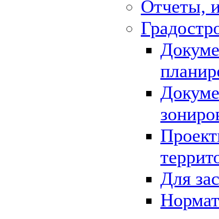
Отчеты, 
Градостр
Докуме
планир
Докуме
зониро
Проект
террит
Для за
Нормат