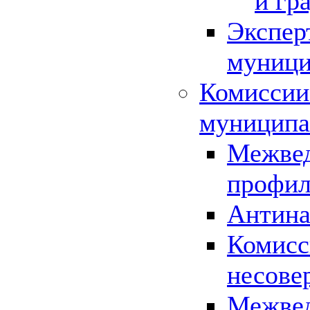
и гр
Экспер
муници
Комиссии
муниципа
Межвед
профил
Антина
Комисс
несове
Межвед