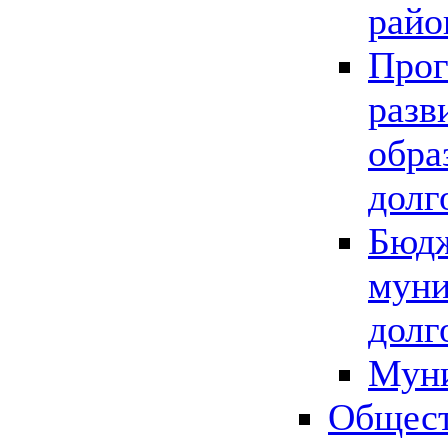
райо
Прог
разв
обра
долг
Бюдж
муни
долг
Мун
Общест