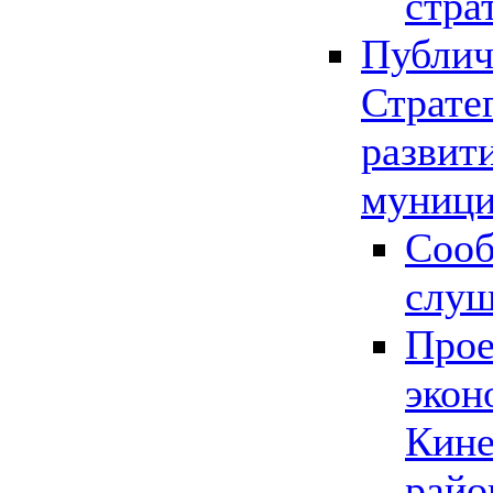
стра
Публич
Страте
развит
муници
Сооб
слу
Прое
экон
Кине
райо