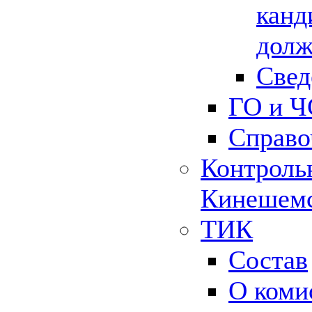
канд
долж
Свед
ГО и Ч
Справо
Контрольн
Кинешемс
ТИК
Состав
О коми