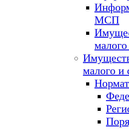
Информ
МСП
Имущес
малого
Имуществ
малого и 
Нормат
Феде
Реги
Поря