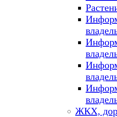
Растен
Информ
владел
Информ
владел
Информ
владел
Информ
владел
ЖКХ, дор