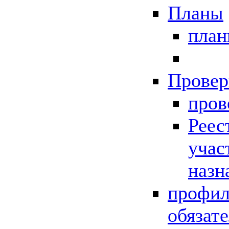
Планы
пла
Провер
пров
Реес
учас
назн
профил
обязат