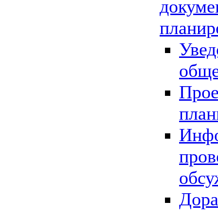
докуме
планир
Увед
обще
Прое
план
Инфо
пров
обсу
Дора