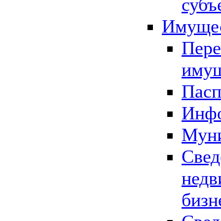
субъ
Имущес
Пере
имущ
Пасп
Инфо
Муни
Свед
недв
бизн