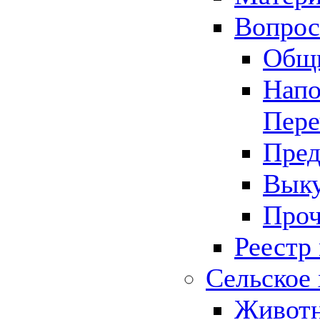
Вопрос 
Общ
Напо
Пере
Пред
Выку
Проч
Реестр
Сельское 
Животн