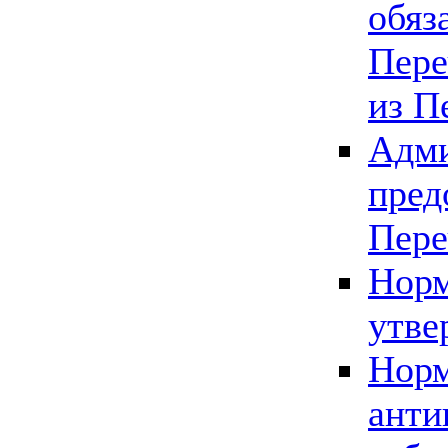
обяз
Пере
из П
Адми
пред
Пере
Норм
утве
Норм
анти