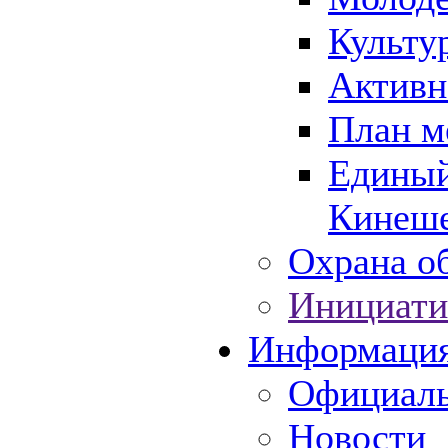
Культу
Активн
План м
Единый
Кинеше
Охрана об
Инициати
Информаци
Официаль
Новости