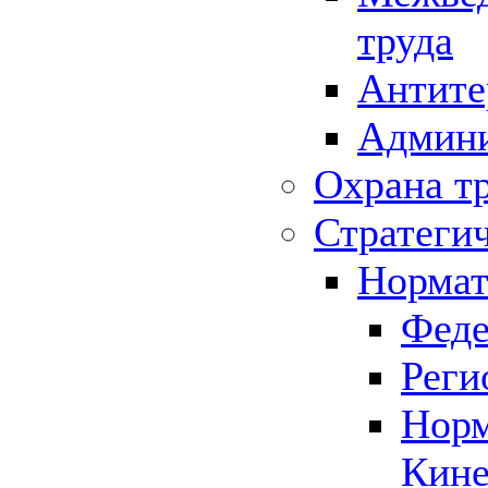
труда
Антите
Админи
Охрана т
Стратеги
Нормат
Феде
Реги
Норм
Кине