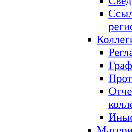
Свед
Ссыл
реги
Коллег
Регл
Граф
Прот
Отче
колл
Иные
Матери