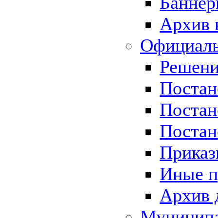
Баннер
Архив 
Официаль
Решени
Постан
Постан
Постан
Приказ
Иные п
Архив 
Муницип