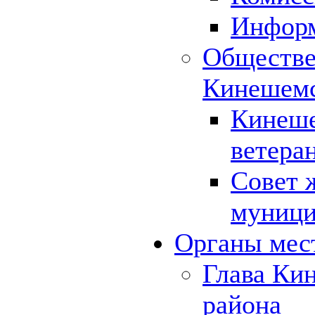
Инфор
Обществе
Кинешемс
Кинеше
ветера
Совет 
муници
Органы мес
Глава Ки
района