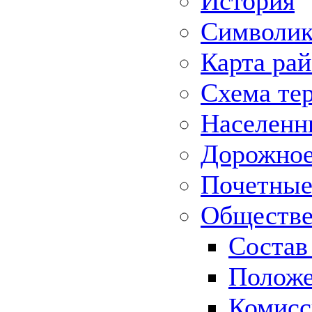
История
Символик
Карта ра
Схема те
Населенн
Дорожное 
Почетные
Обществе
Состав
Положе
Комисс