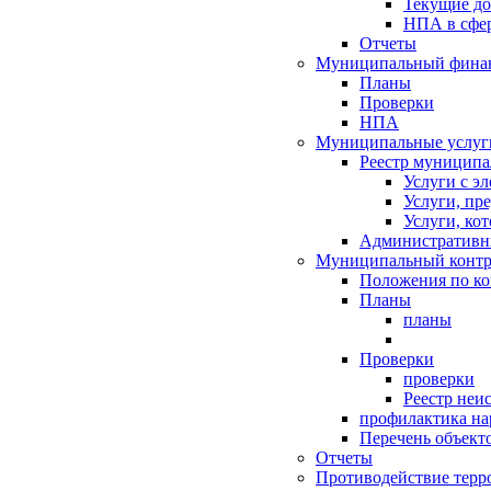
Текущие д
НПА в сфер
Отчеты
Муниципальный финан
Планы
Проверки
НПА
Муниципальные услуг
Реестр муниципа
Услуги с э
Услуги, пр
Услуги, ко
Административн
Муниципальный контр
Положения по к
Планы
планы
Проверки
проверки
Реестр неи
профилактика на
Перечень объект
Отчеты
Противодействие терр