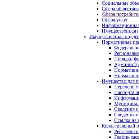
Социальные объ
Сфера обществен
Сфера потребите
Сфера услуг
Информационная
Имущественная п
Имущественная поддер
Нормативные пр
Федерально
Региональн
Порядки фо
Администра
Нормативн
Нормативн
Имущество для б
Перечень 
Паспорта о
Информация
Муниципал
Сведения о
Сведения о
Ссылка на 
Коллегиальный о
Регламент
График зас