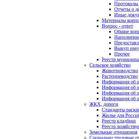
Протоколы 
Отчеты о д
Иные доку
Материалы корп
Вопрос - ответ
Общие воп
Наполнение
Предоставл
Выкуп иму
Прочее
Реестр муниципа
Сельское хозяйство
Животноводство
Растениеводство
Информация об о
Информация об о
Информация об о
Информация об о
ЖКХ, дороги
Стандарты раск
Жилье для Росси
Реестр кладбищ
Реестр хозяйств
Земельные отношения
Социально трудовые о