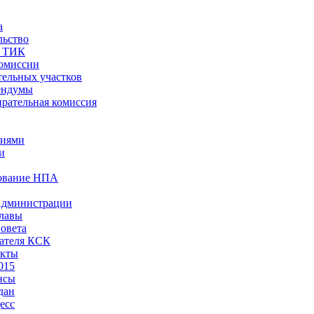
а
льство
ы ТИК
комиссии
тельных участков
ендумы
рательная комиссия
ниями
и
ование НПА
Администрации
лавы
овета
ателя КСК
акты
015
нсы
дан
есс