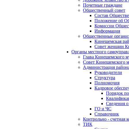
Почетные граждане
Общественный совет
Состав Обществе
Положение об Об
Комиссии Общест
Информация
Общественные органи
Кинешемская рай
Совет женщин К
Органы местного самоуправ
Глава Кинешемского м
Совет Кинешемского м
Администрация район
Руководители
Структура
Полномочия
Кадровое обеспе
Порядок по
Квалификац
Сведения о
ГО и ЧС
Справочник
Контрольно - счетная
ТИК