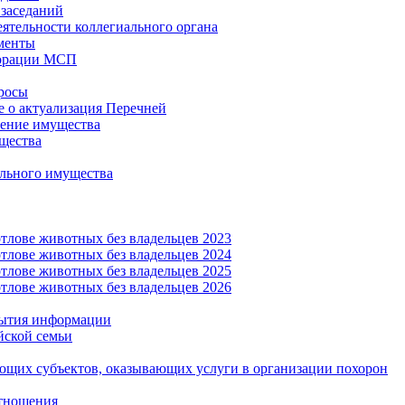
заседаний
еятельности коллегиального органа
менты
орации МСП
росы
 о актуализация Перечней
ение имущества
щества
льного имущества
тлове животных без владельцев 2023
тлове животных без владельцев 2024
тлове животных без владельцев 2025
тлове животных без владельцев 2026
рытия информации
йской семьи
ующих субъектов, оказывающих услуги в организации похорон
тношения