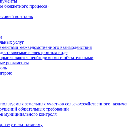
окументы
е бюджетного процесса»
совый контроль
и
льных услуг
лементами межведомственного взаимодействия
едоставляемые в электронном виде
торые являются необходимыми и обязательными
ые регламенты
оль
онтрою
спользуемых земельных участков сельскохозяйственного назначе
рушений обязательных требований
ов муниципального контроля
оризму и экстремизму