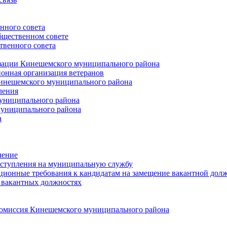
нного совета
щественном совете
венного совета
зации Кинешемского муниципального района
онная организация ветеранов
инешемского муниципального района
ления
униципального района
униципального района
а
чение
ступления на муниципальную службу
ионные требования к кандидатам на замещение вакантной дол
 вакантных должностях
 комиссия Кинешемского муниципального района