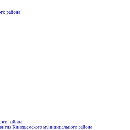
го района
ого района
азвития Кинешемского муниципального района