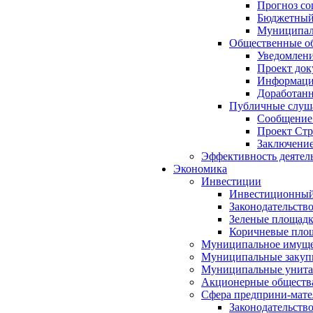
Прогноз со
Бюджетный 
Муниципал
Общественные об
Уведомлени
Проект док
Информация
Доработанн
Публичные слуша
Сообщение
Проект Стр
Заключение
Эффективность деятел
Экономика
Инвестиции
Инвестиционный
Законодательств
Зеленые площад
Коричневые пло
Муниципальное имуще
Муниципальные закуп
Муниципальные унита
Акционерные обществ
Сфера предприни-мате
Законодательств