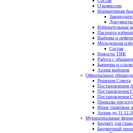
Состав
О комиссии
Нормативная баз
Законодате
Документ
Избирательные 
Паспорта избира
Выборы и рефер
Молодежная изби
Состав
Новости ТИК
Работа с обраще
Баннеры и ссылк
Архив выборов
Официальное обнарод
Решения Совета
Постановления 
Постановления Г
Постановления С
Приказы председ
Иные правовые 
Архив до 31.12.2
Муниципальные фина
Бюджет для граж
Бюджетный проц