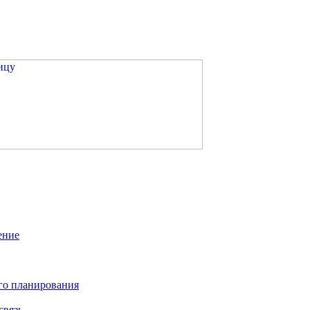
ение
го планирования
связь