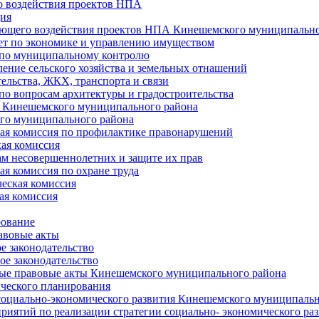
 воздействия проектов НПА
ия
ющего воздействия проектов НПА Кинешемского муниципально
т по экономике и управлению имуществом
 по муниципальному контролю
ение сельского хозяйства и земельных отнашений
ельства, ЖКХ, транспорта и связи
по вопросам архитектуры и градостроительства
 Кинешемского муниципального района
го муниципального района
я комиссия по профилактике правонарушений
ая комиссия
ам несовершеннолетних и защите их прав
я комиссия по охране труда
еская комиссия
ая комиссия
рование
авовые акты
е законодательство
ое законодательство
ые правовые акты Кинешемского муниципального района
ического планирования
социально-экономического развития Кинешемского муниципальн
риятий по реализации стратегии социально- экономического р