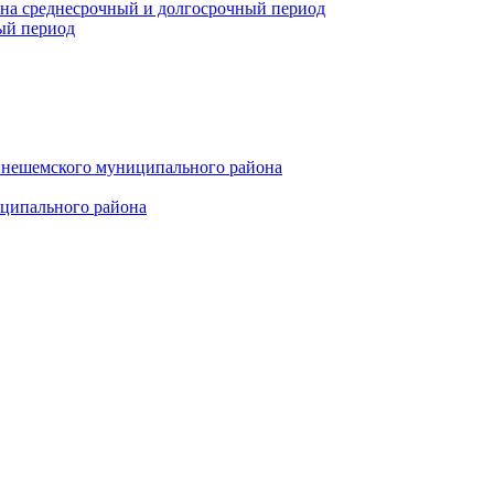
 на среднесрочный и долгосрочный период
ый период
инешемского муниципального района
иципального района