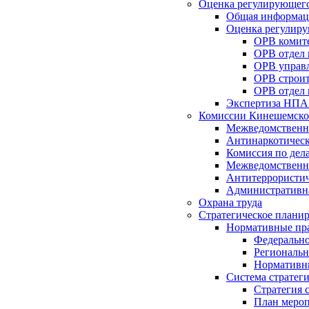
Оценка регулирующего
Общая информац
Оценка регулиру
ОРВ комите
ОРВ отдел
ОРВ управл
ОРВ строит
ОРВ отдел 
Экспертиза НПА
Комиссии Кинешемско
Межведомственна
Антинаркотическ
Комиссия по дел
Межведомственна
Антитеррористич
Административн
Охрана труда
Стратегическое плани
Нормативные пр
Федерально
Региональн
Нормативн
Система стратег
Стратегия 
План мероп