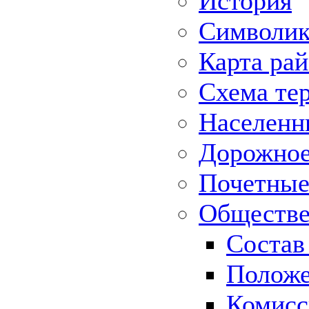
История
Символик
Карта ра
Схема те
Населенн
Дорожное 
Почетные
Обществе
Состав
Положе
Комисс