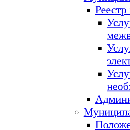
Реестр
Услу
межв
Услу
элек
Услу
необ
Админи
Муниципа
Положе