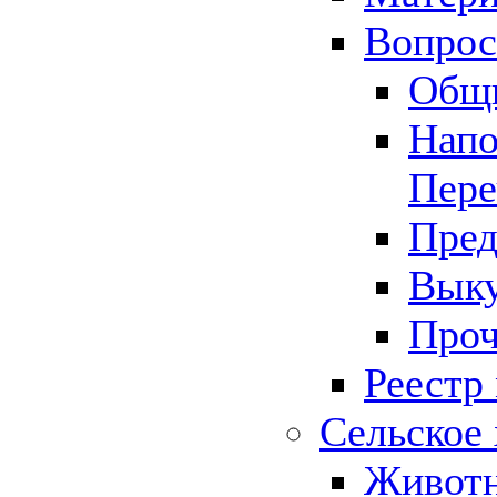
Вопрос 
Общ
Напо
Пере
Пред
Выку
Проч
Реестр
Сельское 
Животн