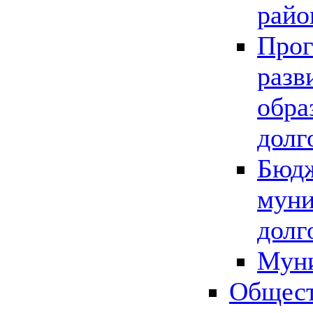
райо
Прог
разв
обра
долг
Бюдж
муни
долг
Мун
Общест