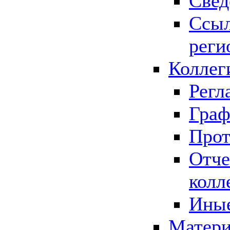
Свед
Ссыл
реги
Коллег
Регл
Граф
Прот
Отче
колл
Иные
Матери