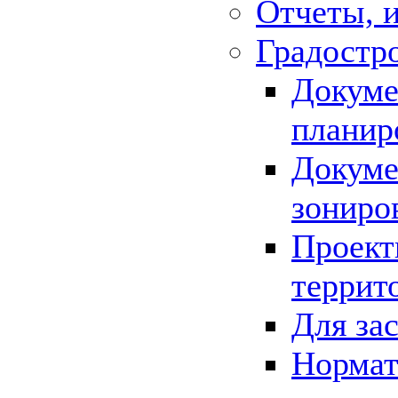
Отчеты, 
Градостр
Докуме
планир
Докуме
зониро
Проект
террит
Для за
Нормат