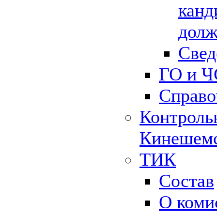
канд
долж
Свед
ГО и Ч
Справо
Контрольн
Кинешемс
ТИК
Состав
О коми