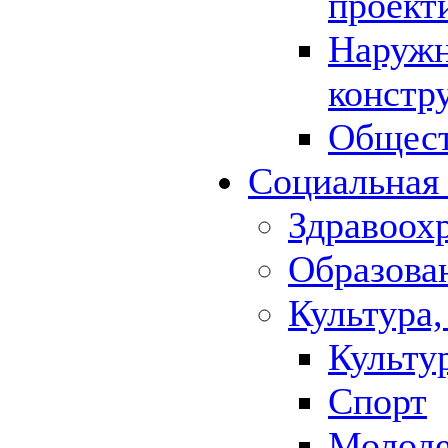
проект
Наружн
констр
Общест
Социальная
Здравоох
Образова
Культура,
Культу
Спорт
Молод