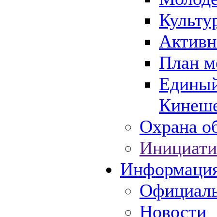
Культу
Активн
План м
Единый
Кинеше
Охрана об
Инициати
Информаци
Официаль
Новости