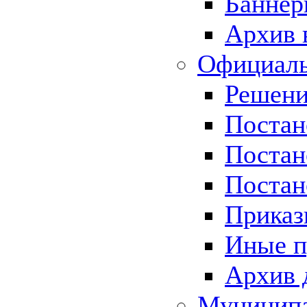
Баннер
Архив 
Официаль
Решени
Постан
Постан
Постан
Приказ
Иные п
Архив 
Муницип