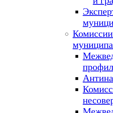
и гр
Экспер
муници
Комиссии
муниципа
Межвед
профил
Антина
Комисс
несове
Межвед