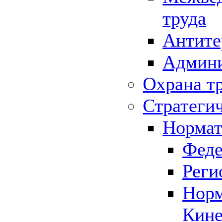
труда
Антите
Админи
Охрана т
Стратеги
Нормат
Феде
Реги
Норм
Кине