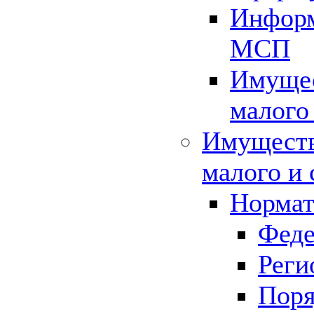
Информ
МСП
Имущес
малого
Имуществ
малого и 
Нормат
Феде
Реги
Поря