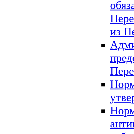
обяз
Пере
из П
Адми
пред
Пере
Норм
утве
Норм
анти