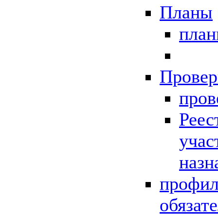
Планы
пла
Провер
пров
Реес
учас
назн
профил
обязат