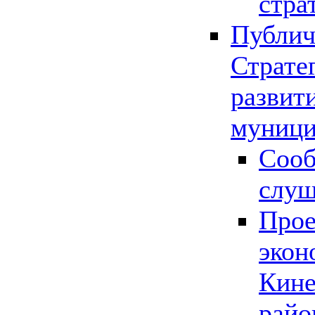
стра
Публич
Страте
развит
муници
Сооб
слу
Прое
экон
Кине
райо