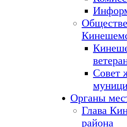
Инфор
Обществе
Кинешемс
Кинеше
ветера
Совет 
муници
Органы мес
Глава Ки
района