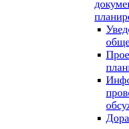
докуме
планир
Увед
обще
Прое
план
Инфо
пров
обсу
Дора