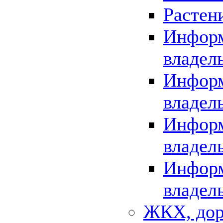
Растен
Информ
владел
Информ
владел
Информ
владел
Информ
владел
ЖКХ, дор