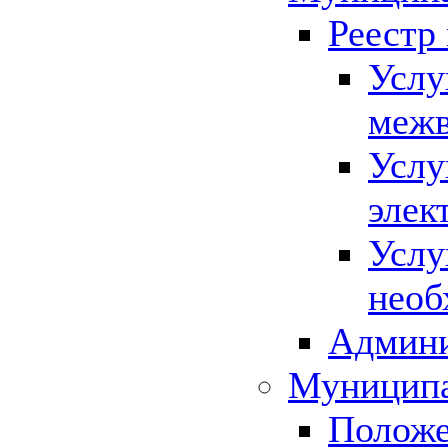
Реестр
Услу
межв
Услу
элек
Услу
необ
Админи
Муниципа
Положе