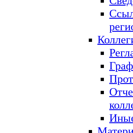
Свед
Ссыл
реги
Коллег
Регл
Граф
Прот
Отче
колл
Иные
Матери