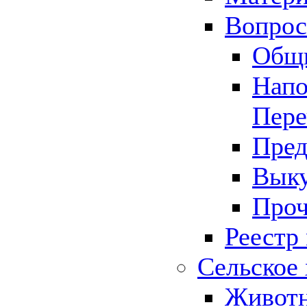
Вопрос 
Общ
Напо
Пере
Пред
Выку
Проч
Реестр
Сельское 
Животн