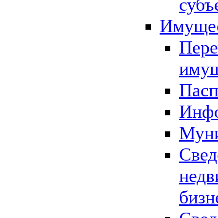
субъ
Имущес
Пере
имущ
Пасп
Инфо
Муни
Свед
недв
бизн