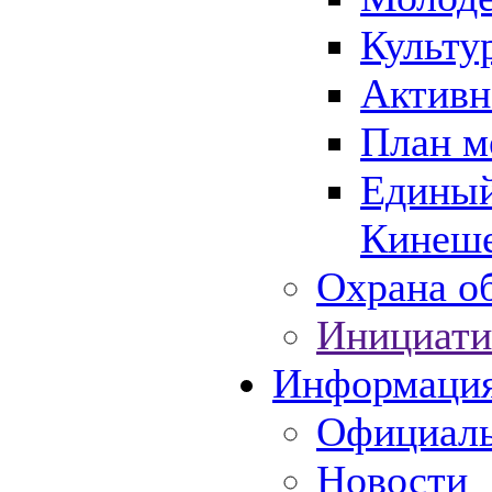
Культу
Активн
План м
Единый
Кинеше
Охрана об
Инициати
Информаци
Официаль
Новости