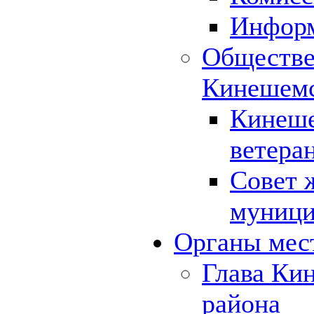
Инфор
Обществе
Кинешемс
Кинеше
ветера
Совет 
муници
Органы мес
Глава Ки
района