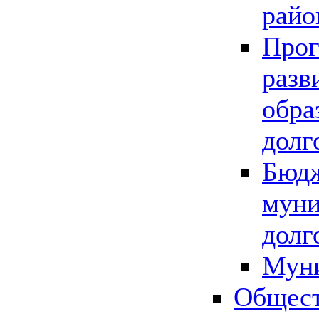
райо
Прог
разв
обра
долг
Бюдж
муни
долг
Мун
Общест