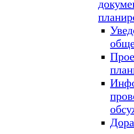
докуме
планир
Увед
обще
Прое
план
Инфо
пров
обсу
Дора