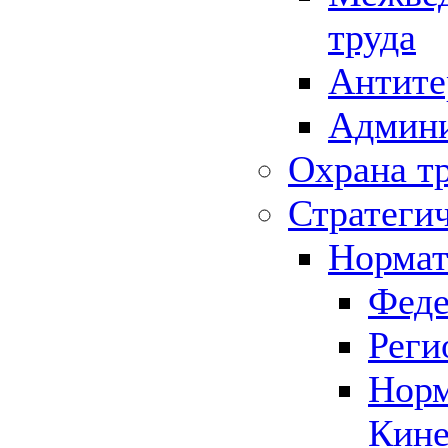
труда
Антите
Админи
Охрана т
Стратеги
Нормат
Феде
Реги
Норм
Кине