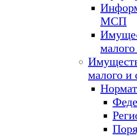
Информ
МСП
Имущес
малого
Имуществ
малого и 
Нормат
Феде
Реги
Поря