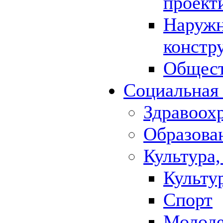
проект
Наружн
констр
Общест
Социальная
Здравоох
Образова
Культура,
Культу
Спорт
Молод