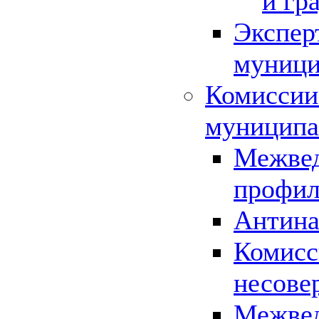
и гр
Экспер
муници
Комиссии
муниципа
Межвед
профил
Антина
Комисс
несове
Межвед