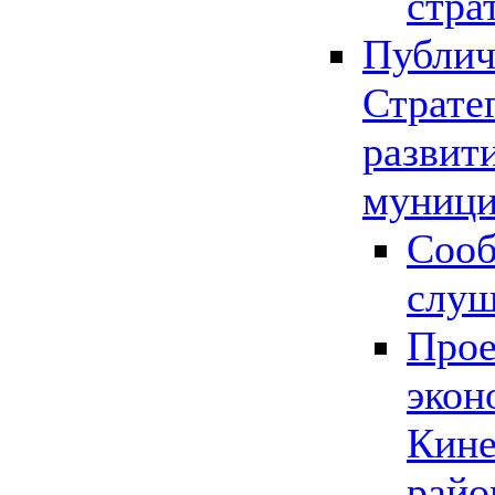
стра
Публич
Страте
развит
муници
Сооб
слу
Прое
экон
Кине
райо