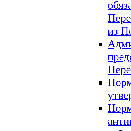
обяз
Пере
из П
Адми
пред
Пере
Норм
утве
Норм
анти