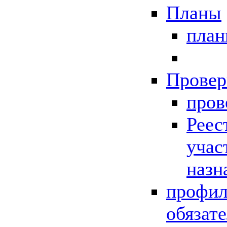
Планы
пла
Провер
пров
Реес
учас
назн
профил
обязат