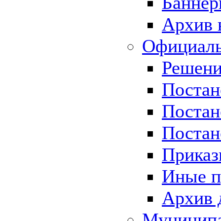
Баннер
Архив 
Официаль
Решени
Постан
Постан
Постан
Приказ
Иные п
Архив 
Муницип