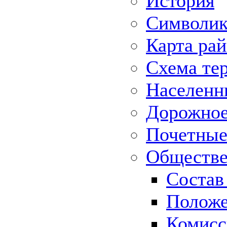
История
Символик
Карта ра
Схема те
Населенн
Дорожное 
Почетные
Обществе
Состав
Положе
Комисс