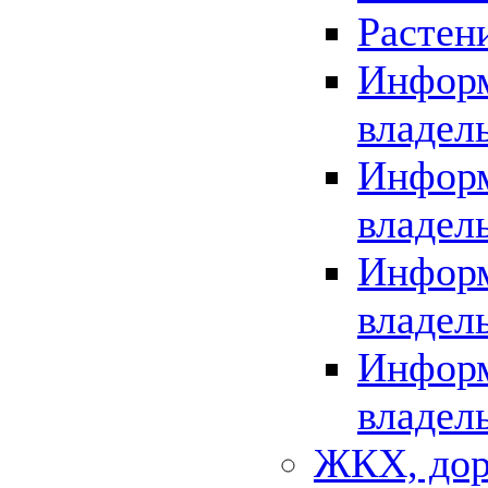
Растен
Информ
владел
Информ
владел
Информ
владел
Информ
владел
ЖКХ, дор