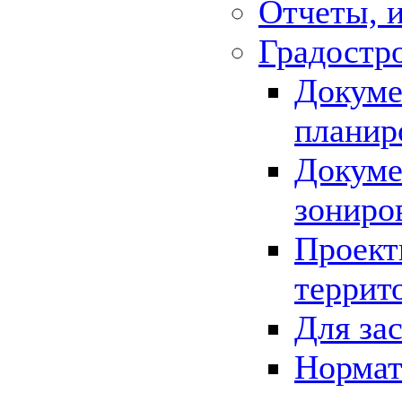
Отчеты, 
Градостр
Докуме
планир
Докуме
зониро
Проект
террит
Для за
Нормат