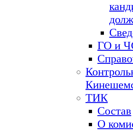
канд
долж
Свед
ГО и Ч
Справо
Контрольн
Кинешемс
ТИК
Состав
О коми