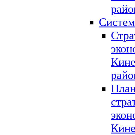
райо
Систем
Стра
экон
Кине
райо
План
стра
экон
Кине