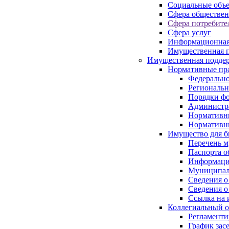
Социальные объ
Сфера обществен
Сфера потребите
Сфера услуг
Информационная
Имущественная п
Имущественная поддер
Нормативные пр
Федерально
Региональн
Порядки фо
Администра
Нормативн
Нормативн
Имущество для б
Перечень 
Паспорта о
Информация
Муниципал
Сведения о
Сведения о
Ссылка на 
Коллегиальный о
Регламент
График зас