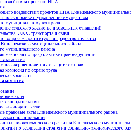
 воздействия проектов НПА
ия
ющего воздействия проектов НПА Кинешемского муниципально
т по экономике и управлению имуществом
 по муниципальному контролю
ение сельского хозяйства и земельных отнашений
ельства, ЖКХ, транспорта и связи
по вопросам архитектуры и градостроительства
 Кинешемского муниципального района
го муниципального района
я комиссия по профилактике правонарушений
ая комиссия
ам несовершеннолетних и защите их прав
я комиссия по охране труда
еская комиссия
ая комиссия
рование
авовые акты
е законодательство
ое законодательство
ые правовые акты Кинешемского муниципального района
ического планирования
социально-экономического развития Кинешемского муниципальн
риятий по реализации стратегии социально- экономического р