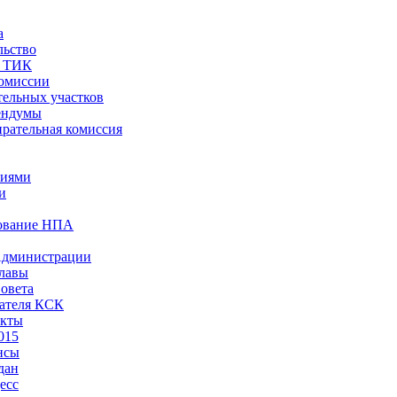
а
льство
ы ТИК
комиссии
тельных участков
ендумы
рательная комиссия
ниями
и
ование НПА
Администрации
лавы
овета
ателя КСК
акты
015
нсы
дан
есс