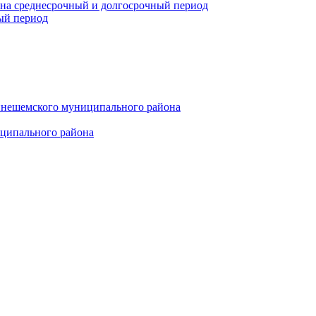
 на среднесрочный и долгосрочный период
ый период
инешемского муниципального района
иципального района