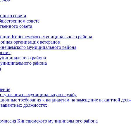
нного совета
щественном совете
венного совета
зации Кинешемского муниципального района
онная организация ветеранов
инешемского муниципального района
ления
униципального района
униципального района
а
чение
ступления на муниципальную службу
ионные требования к кандидатам на замещение вакантной дол
 вакантных должностях
 комиссия Кинешемского муниципального района