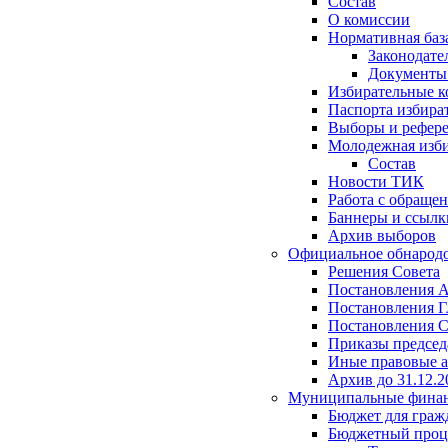
Состав
О комиссии
Нормативная баз
Законодате
Документ
Избирательные 
Паспорта избира
Выборы и рефер
Молодежная изби
Состав
Новости ТИК
Работа с обраще
Баннеры и ссылк
Архив выборов
Официальное обнарод
Решения Совета
Постановления 
Постановления Г
Постановления С
Приказы председ
Иные правовые 
Архив до 31.12.2
Муниципальные фина
Бюджет для граж
Бюджетный проц