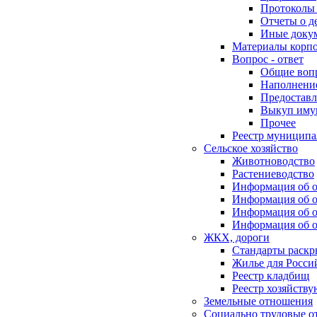
Протоколы 
Отчеты о д
Иные доку
Материалы корп
Вопрос - ответ
Общие воп
Наполнение
Предоставл
Выкуп иму
Прочее
Реестр муниципа
Сельское хозяйство
Животноводство
Растениеводство
Информация об о
Информация об о
Информация об о
Информация об о
ЖКХ, дороги
Стандарты раск
Жилье для Росси
Реестр кладбищ
Реестр хозяйств
Земельные отношения
Социально трудовые о