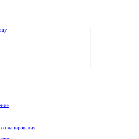
ение
го планирования
связь