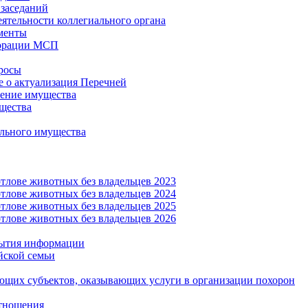
заседаний
еятельности коллегиального органа
менты
орации МСП
росы
 о актуализация Перечней
ение имущества
щества
льного имущества
тлове животных без владельцев 2023
тлове животных без владельцев 2024
тлове животных без владельцев 2025
тлове животных без владельцев 2026
рытия информации
йской семьи
ующих субъектов, оказывающих услуги в организации похорон
тношения