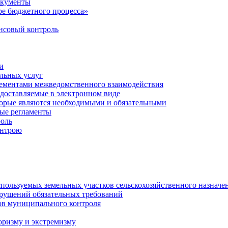
окументы
е бюджетного процесса»
совый контроль
и
льных услуг
лементами межведомственного взаимодействия
едоставляемые в электронном виде
торые являются необходимыми и обязательными
ые регламенты
оль
онтрою
спользуемых земельных участков сельскохозяйственного назначе
рушений обязательных требований
ов муниципального контроля
оризму и экстремизму