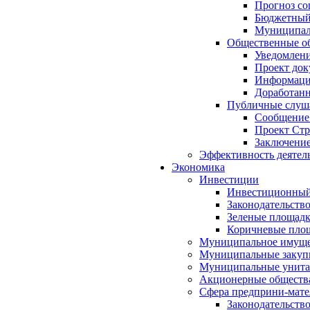
Прогноз со
Бюджетный 
Муниципал
Общественные об
Уведомлени
Проект док
Информация
Доработанн
Публичные слуша
Сообщение
Проект Стр
Заключение
Эффективность деятел
Экономика
Инвестиции
Инвестиционный
Законодательств
Зеленые площад
Коричневые пло
Муниципальное имуще
Муниципальные закуп
Муниципальные унита
Акционерные обществ
Сфера предприни-мате
Законодательств