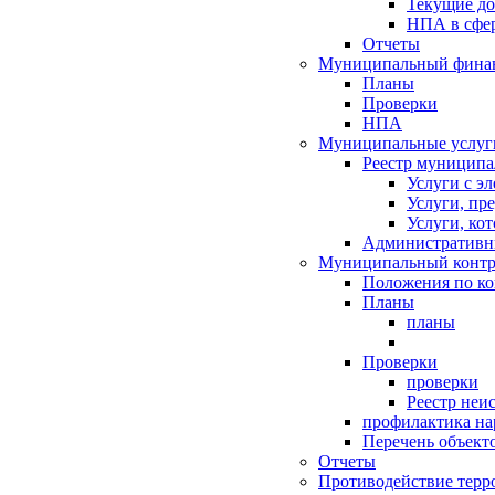
Текущие д
НПА в сфер
Отчеты
Муниципальный финан
Планы
Проверки
НПА
Муниципальные услуг
Реестр муниципа
Услуги с э
Услуги, пр
Услуги, ко
Административн
Муниципальный контр
Положения по к
Планы
планы
Проверки
проверки
Реестр неи
профилактика на
Перечень объект
Отчеты
Противодействие терр