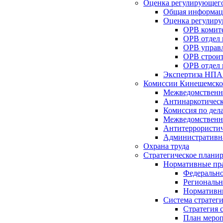
Оценка регулирующего
Общая информац
Оценка регулиру
ОРВ комите
ОРВ отдел
ОРВ управл
ОРВ строит
ОРВ отдел 
Экспертиза НПА
Комиссии Кинешемско
Межведомственна
Антинаркотическ
Комиссия по дел
Межведомственна
Антитеррористич
Административн
Охрана труда
Стратегическое плани
Нормативные пр
Федерально
Региональн
Нормативн
Система стратег
Стратегия 
План мероп