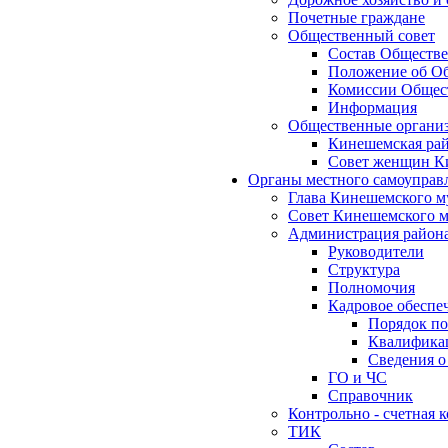
Почетные граждане
Общественный совет
Состав Обществе
Положение об Об
Комиссии Общест
Информация
Общественные органи
Кинешемская рай
Совет женщин К
Органы местного самоуправ
Глава Кинешемского м
Совет Кинешемского м
Администрация район
Руководители
Структура
Полномочия
Кадровое обеспе
Порядок по
Квалификац
Сведения о
ГО и ЧС
Справочник
Контрольно - счетная
ТИК