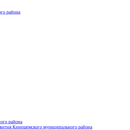
го района
ого района
азвития Кинешемского муниципального района