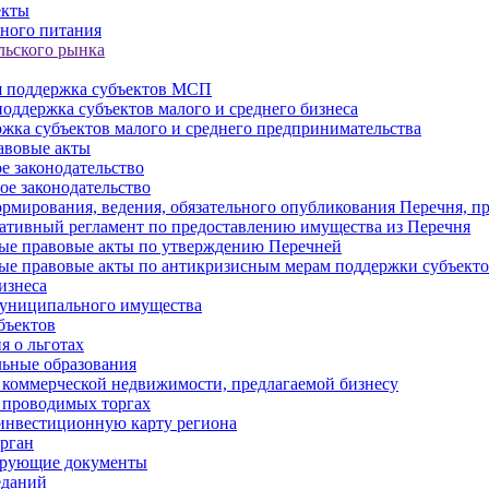
екты
ного питания
льского рынка
 поддержка субъектов МСП
оддержка субъектов малого и среднего бизнеса
жка субъектов малого и среднего предпринимательства
авовые акты
е законодательство
ое законодательство
рмирования, ведения, обязательного опубликования Перечня, п
тивный регламент по предоставлению имущества из Перечня
ые правовые акты по утверждению Перечней
ые правовые акты по антикризисным мерам поддержки субъек
изнеса
муниципального имущества
бъектов
 о льготах
ьные образования
 коммерческой недвижимости, предлагаемой бизнесу
 проводимых торгах
инвестиционную карту региона
рган
ирующие документы
еданий