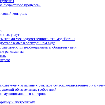
окументы
е бюджетного процесса»
совый контроль
и
льных услуг
лементами межведомственного взаимодействия
едоставляемые в электронном виде
торые являются необходимыми и обязательными
ые регламенты
оль
онтрою
спользуемых земельных участков сельскохозяйственного назначе
рушений обязательных требований
ов муниципального контроля
оризму и экстремизму