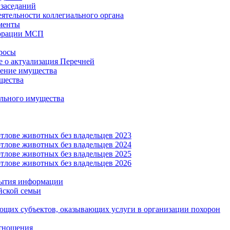
заседаний
еятельности коллегиального органа
менты
орации МСП
росы
 о актуализация Перечней
ение имущества
щества
льного имущества
тлове животных без владельцев 2023
тлове животных без владельцев 2024
тлове животных без владельцев 2025
тлове животных без владельцев 2026
рытия информации
йской семьи
ующих субъектов, оказывающих услуги в организации похорон
тношения