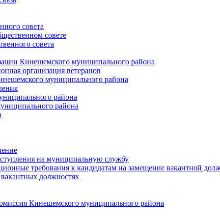
нного совета
щественном совете
венного совета
зации Кинешемского муниципального района
онная организация ветеранов
инешемского муниципального района
ления
униципального района
униципального района
а
чение
ступления на муниципальную службу
ионные требования к кандидатам на замещение вакантной дол
 вакантных должностях
 комиссия Кинешемского муниципального района