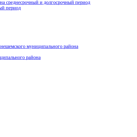
 на среднесрочный и долгосрочный период
ый период
инешемского муниципального района
иципального района