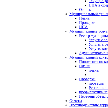
Текущие д
НПА в сфер
Отчеты
Муниципальный финан
Планы
Проверки
НПА
Муниципальные услуг
Реестр муниципа
Услуги с э
Услуги, пр
Услуги, ко
Административн
Муниципальный контр
Положения по к
Планы
планы
Проверки
проверки
Реестр неи
профилактика на
Перечень объект
Отчеты
Противодействие терр