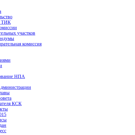
а
льство
ы ТИК
комиссии
тельных участков
ендумы
рательная комиссия
ниями
и
ование НПА
Администрации
лавы
овета
ателя КСК
акты
015
нсы
дан
есс