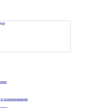
ение
го планирования
связь