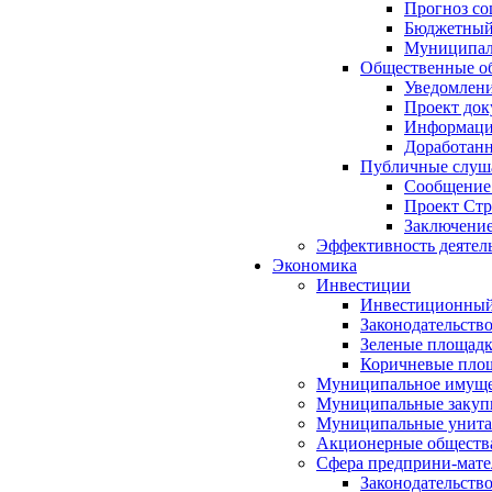
Прогноз со
Бюджетный 
Муниципал
Общественные об
Уведомлени
Проект док
Информация
Доработанн
Публичные слуша
Сообщение
Проект Стр
Заключение
Эффективность деятел
Экономика
Инвестиции
Инвестиционный
Законодательств
Зеленые площад
Коричневые пло
Муниципальное имуще
Муниципальные закуп
Муниципальные унита
Акционерные обществ
Сфера предприни-мате
Законодательств