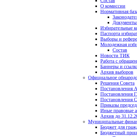
Состав
О комиссии
Нормативная баз
Законодате
Документ
Избирательные 
Паспорта избира
Выборы и рефер
Молодежная изби
Состав
Новости ТИК
Работа с обраще
Баннеры и ссылк
Архив выборов
Официальное обнарод
Решения Совета
Постановления 
Постановления Г
Постановления С
Приказы председ
Иные правовые 
Архив до 31.12.2
Муниципальные фина
Бюджет для граж
Бюджетный проц