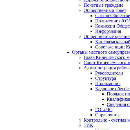
Почетные граждане
Общественный совет
Состав Обществе
Положение об Об
Комиссии Общест
Информация
Общественные органи
Кинешемская рай
Совет женщин К
Органы местного самоуправ
Глава Кинешемского м
Совет Кинешемского м
Администрация район
Руководители
Структура
Полномочия
Кадровое обеспе
Порядок по
Квалификац
Сведения о
ГО и ЧС
Справочник
Контрольно - счетная
ТИК