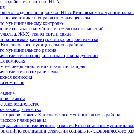
 воздействия проектов НПА
ия
ющего воздействия проектов НПА Кинешемского муниципально
т по экономике и управлению имуществом
 по муниципальному контролю
ение сельского хозяйства и земельных отнашений
ельства, ЖКХ, транспорта и связи
по вопросам архитектуры и градостроительства
 Кинешемского муниципального района
го муниципального района
я комиссия по профилактике правонарушений
ая комиссия
ам несовершеннолетних и защите их прав
я комиссия по охране труда
еская комиссия
ая комиссия
рование
авовые акты
е законодательство
ое законодательство
ые правовые акты Кинешемского муниципального района
ического планирования
социально-экономического развития Кинешемского муниципальн
риятий по реализации стратегии социально- экономического р