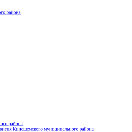
го района
ого района
азвития Кинешемского муниципального района