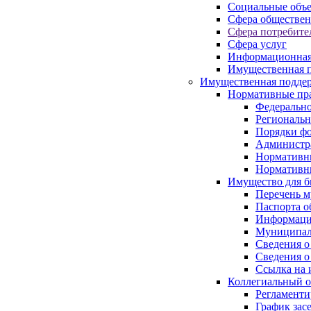
Социальные объ
Сфера обществен
Сфера потребите
Сфера услуг
Информационная
Имущественная п
Имущественная поддер
Нормативные пр
Федерально
Региональн
Порядки фо
Администра
Нормативн
Нормативн
Имущество для б
Перечень 
Паспорта о
Информация
Муниципал
Сведения о
Сведения о
Ссылка на 
Коллегиальный о
Регламент
График зас