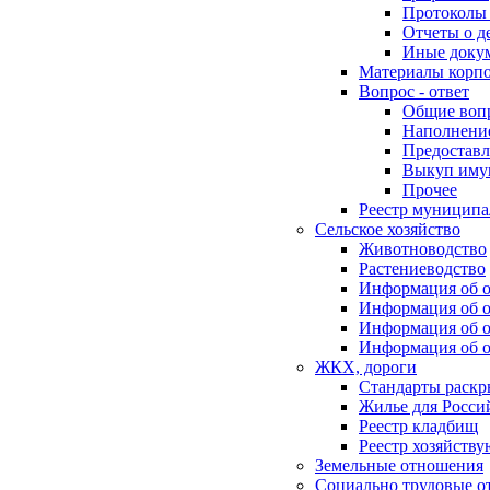
Протоколы 
Отчеты о д
Иные доку
Материалы корп
Вопрос - ответ
Общие воп
Наполнение
Предоставл
Выкуп иму
Прочее
Реестр муниципа
Сельское хозяйство
Животноводство
Растениеводство
Информация об о
Информация об о
Информация об о
Информация об о
ЖКХ, дороги
Стандарты раск
Жилье для Росси
Реестр кладбищ
Реестр хозяйств
Земельные отношения
Социально трудовые о