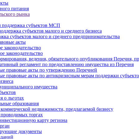
екты
ного питания
льского рынка
 поддержка субъектов МСП
оддержка субъектов малого и среднего бизнеса
жка субъектов малого и среднего предпринимательства
авовые акты
е законодательство
ое законодательство
рмирования, ведения, обязательного опубликования Перечня, п
тивный регламент по предоставлению имущества из Перечня
ые правовые акты по утверждению Перечней
ые правовые акты по антикризисным мерам поддержки субъек
изнеса
муниципального имущества
бъектов
 о льготах
ьные образования
 коммерческой недвижимости, предлагаемой бизнесу
 проводимых торгах
инвестиционную карту региона
рган
ирующие документы
еданий