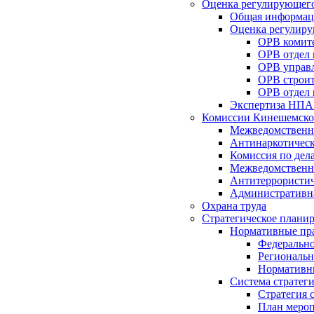
Оценка регулирующего
Общая информац
Оценка регулиру
ОРВ комите
ОРВ отдел
ОРВ управл
ОРВ строит
ОРВ отдел 
Экспертиза НПА
Комиссии Кинешемско
Межведомственна
Антинаркотическ
Комиссия по дел
Межведомственна
Антитеррористич
Административн
Охрана труда
Стратегическое плани
Нормативные пр
Федерально
Региональн
Нормативн
Система стратег
Стратегия 
План мероп