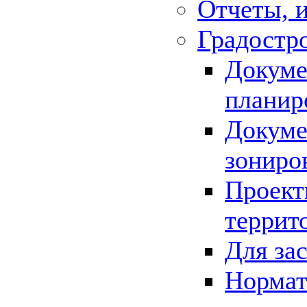
Отчеты, 
Градостр
Докуме
планир
Докуме
зониро
Проект
террит
Для за
Нормат