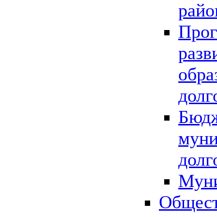
райо
Прог
разв
обра
долг
Бюдж
муни
долг
Мун
Общест