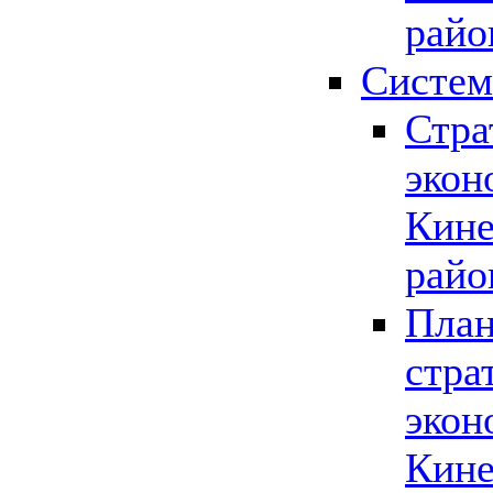
райо
Систем
Стра
экон
Кине
райо
План
стра
экон
Кине