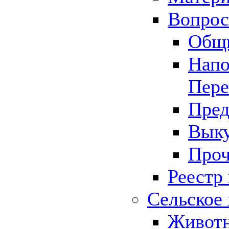
Вопрос 
Общ
Напо
Пере
Пред
Выку
Проч
Реестр
Сельское 
Животн