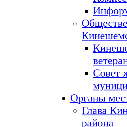
Инфор
Обществе
Кинешемс
Кинеше
ветера
Совет 
муници
Органы мес
Глава Ки
района