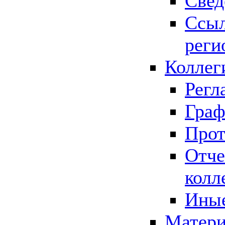
Свед
Ссыл
реги
Коллег
Регл
Граф
Прот
Отче
колл
Иные
Матери