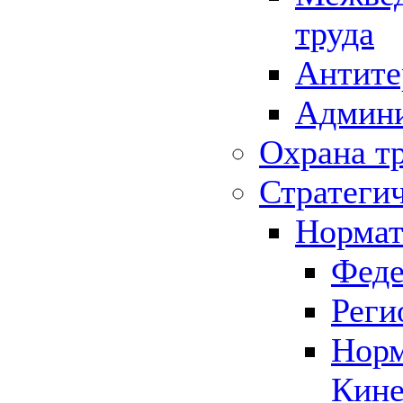
труда
Антите
Админи
Охрана т
Стратеги
Нормат
Феде
Реги
Норм
Кине