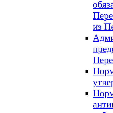
обяз
Пере
из П
Адми
пред
Пере
Норм
утве
Норм
анти