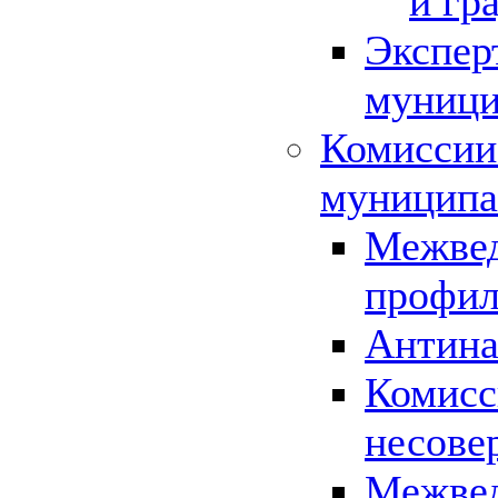
и гр
Экспер
муници
Комиссии
муниципа
Межвед
профил
Антина
Комисс
несове
Межвед