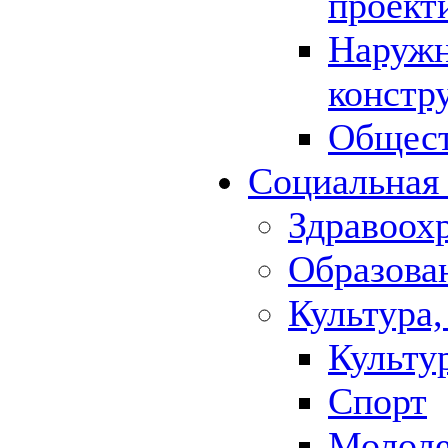
проект
Наружн
констр
Общест
Социальная
Здравоох
Образова
Культура,
Культу
Спорт
Молод