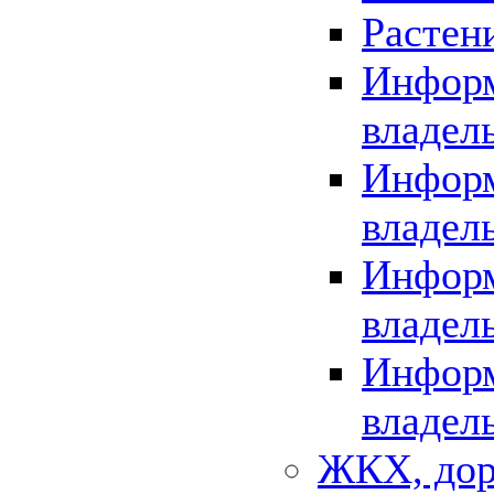
Растен
Информ
владел
Информ
владел
Информ
владел
Информ
владел
ЖКХ, дор