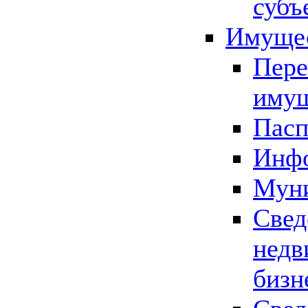
субъ
Имущес
Пере
имущ
Пасп
Инфо
Муни
Свед
недв
бизн