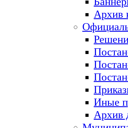
Баннер
Архив 
Официаль
Решени
Постан
Постан
Постан
Приказ
Иные п
Архив 
Муницип