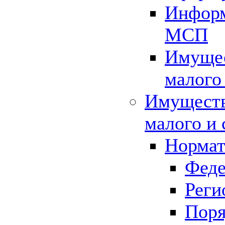
Информ
МСП
Имущес
малого
Имуществ
малого и 
Нормат
Феде
Реги
Поря