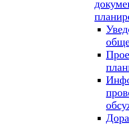
докуме
планир
Увед
обще
Прое
план
Инфо
пров
обсу
Дора