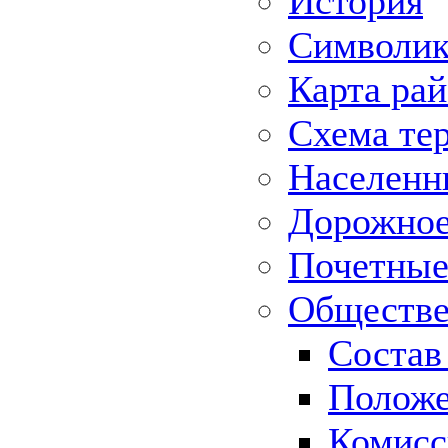
История
Символик
Карта ра
Схема те
Населенн
Дорожное 
Почетные
Обществе
Состав
Положе
Комисс