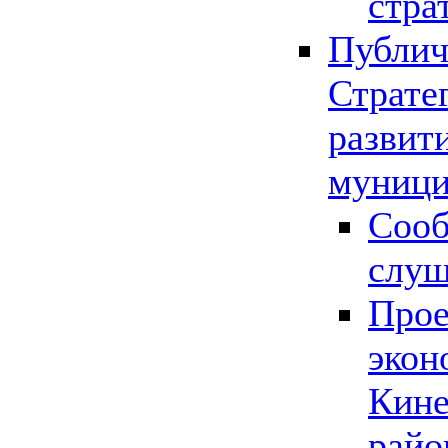
стра
Публич
Страте
развит
муници
Сооб
слу
Прое
экон
Кине
райо