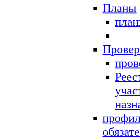
Планы
пла
Провер
пров
Реес
учас
назн
профил
обязат