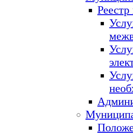
Реестр
Услу
межв
Услу
элек
Услу
необ
Админи
Муниципа
Положе