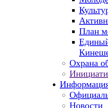
Культу
Активн
План м
Единый
Кинеше
Охрана об
Инициати
Информаци
Официаль
Новости