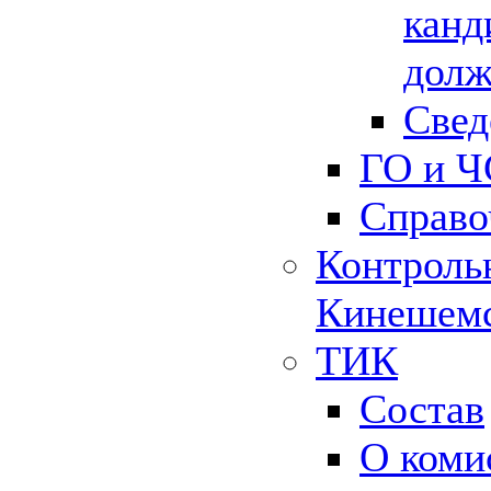
канд
долж
Свед
ГО и Ч
Справо
Контрольн
Кинешемс
ТИК
Состав
О коми