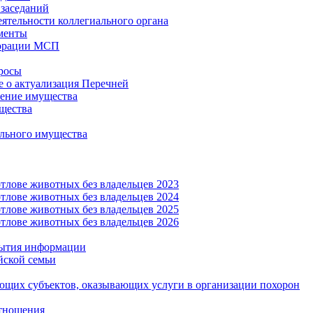
заседаний
еятельности коллегиального органа
менты
орации МСП
росы
 о актуализация Перечней
ение имущества
щества
льного имущества
тлове животных без владельцев 2023
тлове животных без владельцев 2024
тлове животных без владельцев 2025
тлове животных без владельцев 2026
рытия информации
йской семьи
ующих субъектов, оказывающих услуги в организации похорон
тношения