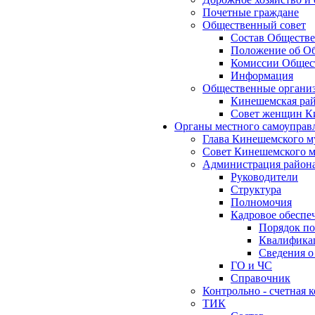
Почетные граждане
Общественный совет
Состав Обществе
Положение об Об
Комиссии Общест
Информация
Общественные органи
Кинешемская рай
Совет женщин К
Органы местного самоуправ
Глава Кинешемского м
Совет Кинешемского м
Администрация район
Руководители
Структура
Полномочия
Кадровое обеспе
Порядок по
Квалификац
Сведения о
ГО и ЧС
Справочник
Контрольно - счетная
ТИК