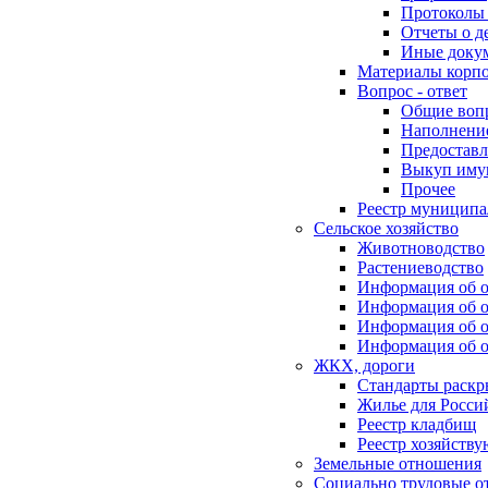
Протоколы 
Отчеты о д
Иные доку
Материалы корп
Вопрос - ответ
Общие воп
Наполнение
Предоставл
Выкуп иму
Прочее
Реестр муниципа
Сельское хозяйство
Животноводство
Растениеводство
Информация об о
Информация об о
Информация об о
Информация об о
ЖКХ, дороги
Стандарты раск
Жилье для Росси
Реестр кладбищ
Реестр хозяйств
Земельные отношения
Социально трудовые о