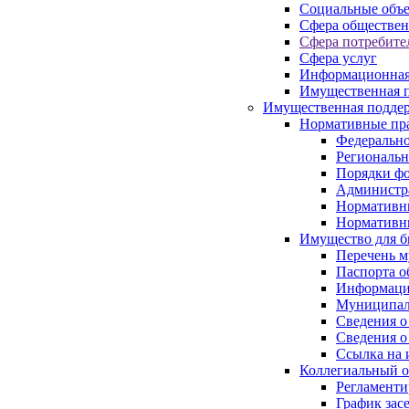
Социальные объ
Сфера обществен
Сфера потребите
Сфера услуг
Информационная
Имущественная п
Имущественная поддер
Нормативные пр
Федерально
Региональн
Порядки фо
Администра
Нормативн
Нормативн
Имущество для б
Перечень 
Паспорта о
Информация
Муниципал
Сведения о
Сведения о
Ссылка на 
Коллегиальный о
Регламент
График зас