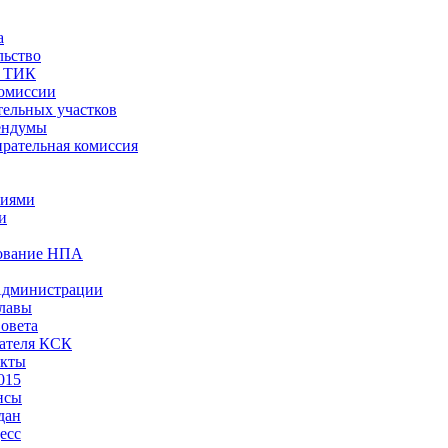
а
льство
ы ТИК
комиссии
тельных участков
ендумы
рательная комиссия
ниями
и
ование НПА
Администрации
лавы
овета
ателя КСК
акты
015
нсы
дан
есс