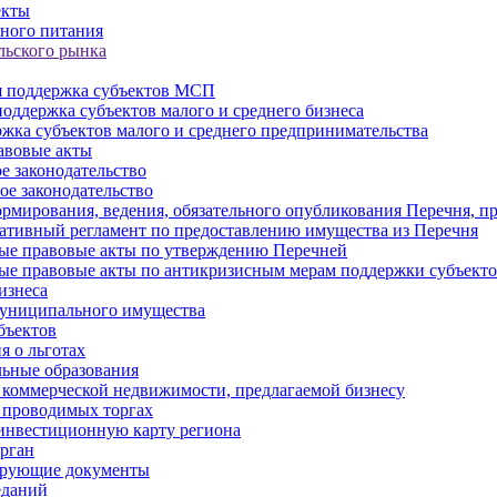
екты
ного питания
льского рынка
 поддержка субъектов МСП
оддержка субъектов малого и среднего бизнеса
жка субъектов малого и среднего предпринимательства
авовые акты
е законодательство
ое законодательство
рмирования, ведения, обязательного опубликования Перечня, п
тивный регламент по предоставлению имущества из Перечня
ые правовые акты по утверждению Перечней
ые правовые акты по антикризисным мерам поддержки субъек
изнеса
муниципального имущества
бъектов
 о льготах
ьные образования
 коммерческой недвижимости, предлагаемой бизнесу
 проводимых торгах
инвестиционную карту региона
рган
ирующие документы
еданий