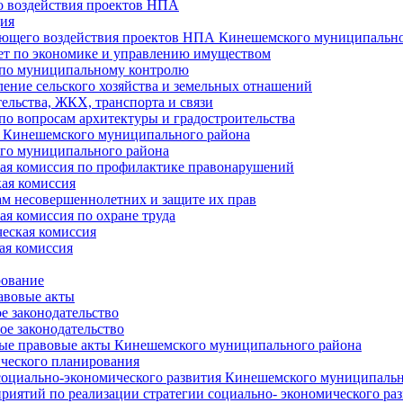
 воздействия проектов НПА
ия
ющего воздействия проектов НПА Кинешемского муниципально
т по экономике и управлению имуществом
 по муниципальному контролю
ение сельского хозяйства и земельных отнашений
ельства, ЖКХ, транспорта и связи
по вопросам архитектуры и градостроительства
 Кинешемского муниципального района
го муниципального района
я комиссия по профилактике правонарушений
ая комиссия
ам несовершеннолетних и защите их прав
я комиссия по охране труда
еская комиссия
ая комиссия
рование
авовые акты
е законодательство
ое законодательство
ые правовые акты Кинешемского муниципального района
ического планирования
социально-экономического развития Кинешемского муниципальн
риятий по реализации стратегии социально- экономического р