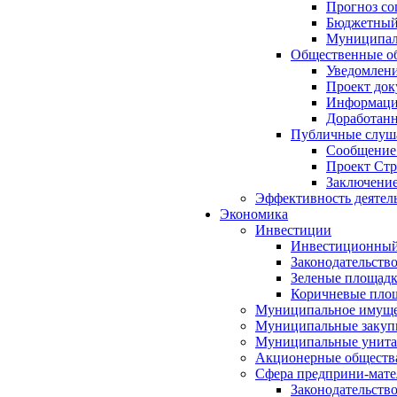
Прогноз со
Бюджетный 
Муниципал
Общественные об
Уведомлени
Проект док
Информация
Доработанн
Публичные слуша
Сообщение
Проект Стр
Заключение
Эффективность деятел
Экономика
Инвестиции
Инвестиционный
Законодательств
Зеленые площад
Коричневые пло
Муниципальное имуще
Муниципальные закуп
Муниципальные унита
Акционерные обществ
Сфера предприни-мате
Законодательств