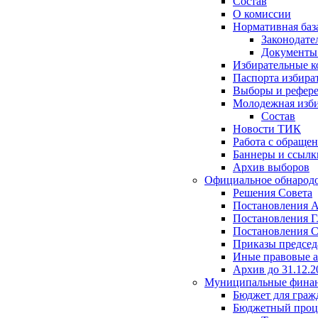
Состав
О комиссии
Нормативная баз
Законодате
Документ
Избирательные 
Паспорта избира
Выборы и рефер
Молодежная изби
Состав
Новости ТИК
Работа с обраще
Баннеры и ссылк
Архив выборов
Официальное обнарод
Решения Совета
Постановления 
Постановления Г
Постановления С
Приказы председ
Иные правовые 
Архив до 31.12.2
Муниципальные фина
Бюджет для граж
Бюджетный проц