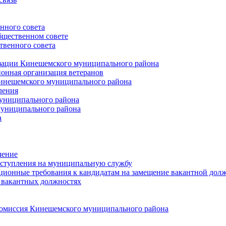
нного совета
щественном совете
венного совета
зации Кинешемского муниципального района
онная организация ветеранов
инешемского муниципального района
ления
униципального района
униципального района
а
чение
ступления на муниципальную службу
ионные требования к кандидатам на замещение вакантной дол
 вакантных должностях
 комиссия Кинешемского муниципального района