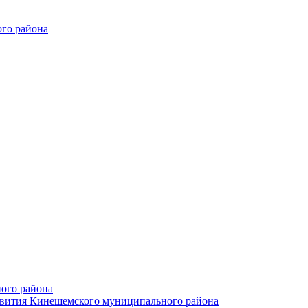
го района
ого района
азвития Кинешемского муниципального района