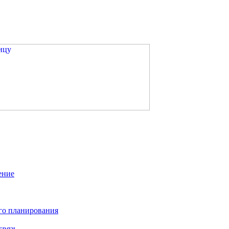
ение
го планирования
связь