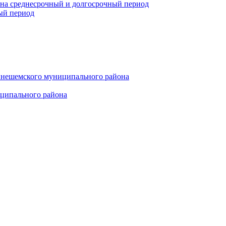
 на среднесрочный и долгосрочный период
ый период
инешемского муниципального района
иципального района