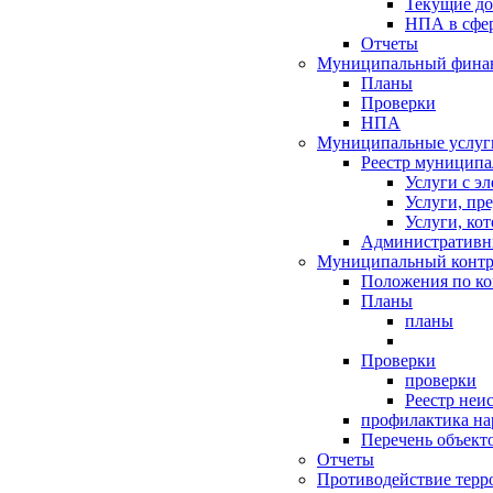
Текущие д
НПА в сфер
Отчеты
Муниципальный финан
Планы
Проверки
НПА
Муниципальные услуг
Реестр муниципа
Услуги с э
Услуги, пр
Услуги, ко
Административн
Муниципальный контр
Положения по к
Планы
планы
Проверки
проверки
Реестр неи
профилактика на
Перечень объект
Отчеты
Противодействие терр