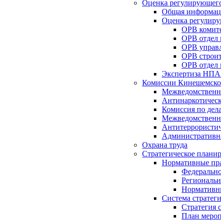
Оценка регулирующего
Общая информац
Оценка регулиру
ОРВ комите
ОРВ отдел
ОРВ управл
ОРВ строит
ОРВ отдел 
Экспертиза НПА
Комиссии Кинешемско
Межведомственна
Антинаркотическ
Комиссия по дел
Межведомственна
Антитеррористич
Административн
Охрана труда
Стратегическое плани
Нормативные пр
Федерально
Региональн
Нормативн
Система стратег
Стратегия 
План мероп