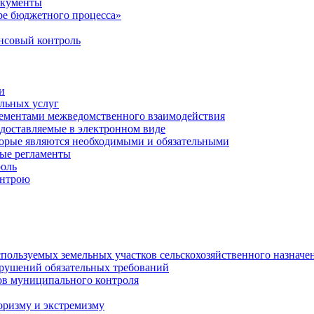
окументы
е бюджетного процесса»
совый контроль
и
льных услуг
лементами межведомственного взаимодействия
едоставляемые в электронном виде
торые являются необходимыми и обязательными
ые регламенты
оль
онтрою
спользуемых земельных участков сельскохозяйственного назначе
рушений обязательных требований
ов муниципального контроля
оризму и экстремизму