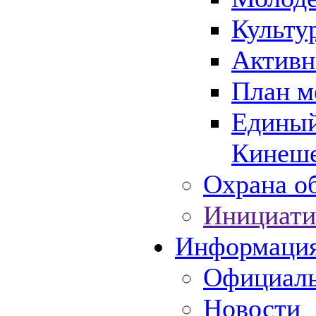
Культу
Активн
План м
Единый
Кинеше
Охрана об
Инициати
Информаци
Официаль
Новости