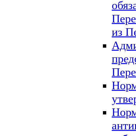
обяз
Пере
из П
Адми
пред
Пере
Норм
утве
Норм
анти