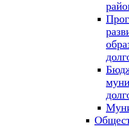
райо
Прог
разв
обра
долг
Бюдж
муни
долг
Мун
Общест