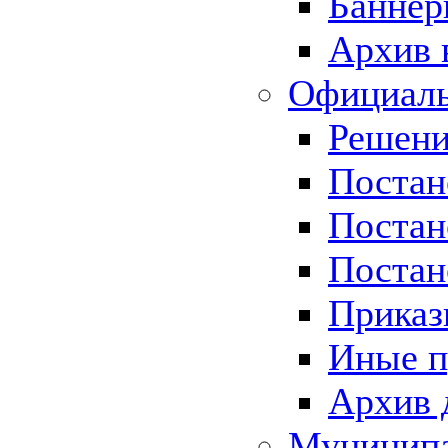
Баннер
Архив 
Официаль
Решени
Постан
Постан
Постан
Приказ
Иные п
Архив 
Муницип