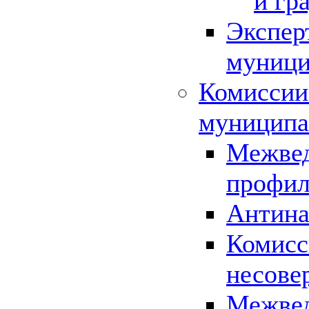
и гр
Экспер
муници
Комиссии
муниципа
Межвед
профил
Антина
Комисс
несове
Межвед