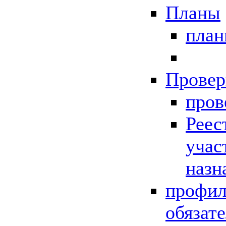
Планы
пла
Провер
пров
Реес
учас
назн
профил
обязат