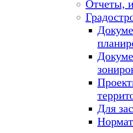
Отчеты, 
Градостр
Докуме
планир
Докуме
зониро
Проект
террит
Для за
Нормат