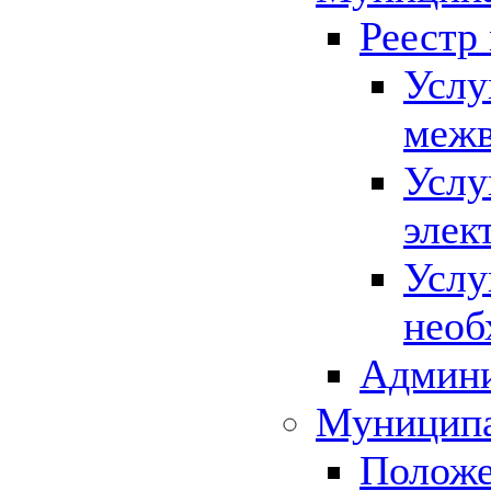
Реестр
Услу
межв
Услу
элек
Услу
необ
Админи
Муниципа
Положе