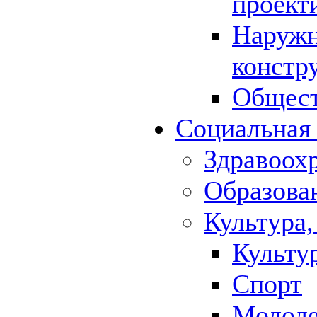
проект
Наружн
констр
Общест
Социальная
Здравоох
Образова
Культура,
Культу
Спорт
Молод