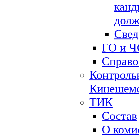
канд
долж
Свед
ГО и Ч
Справо
Контрольн
Кинешемс
ТИК
Состав
О коми