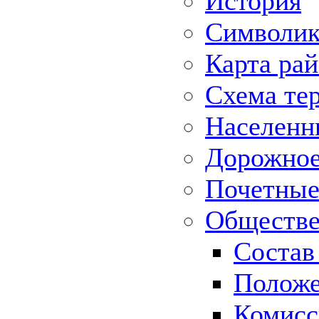
История
Символик
Карта ра
Схема те
Населенн
Дорожное 
Почетные
Обществе
Состав
Положе
Комисс