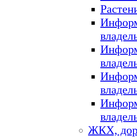
Растен
Информ
владел
Информ
владел
Информ
владел
Информ
владел
ЖКХ, дор