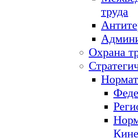
труда
Антите
Админи
Охрана т
Стратеги
Нормат
Феде
Реги
Норм
Кине