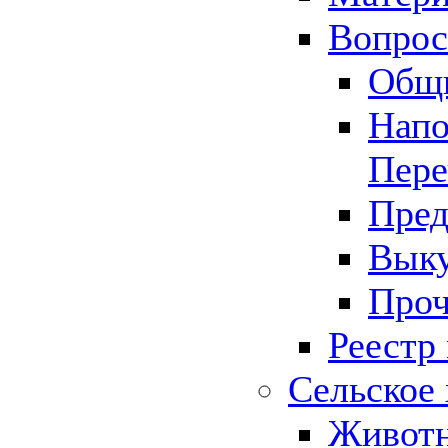
Вопрос 
Общ
Напо
Пере
Пред
Выку
Проч
Реестр
Сельское 
Животн