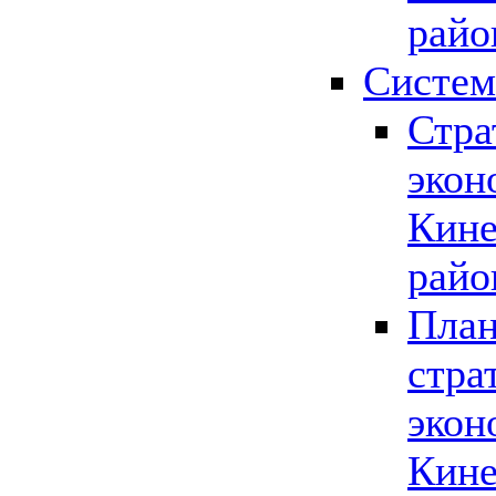
райо
Систем
Стра
экон
Кине
райо
План
стра
экон
Кине