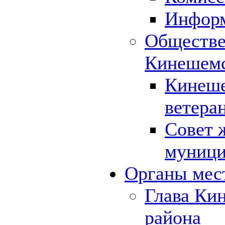
Инфор
Обществе
Кинешемс
Кинеше
ветера
Совет 
муници
Органы мес
Глава Ки
района