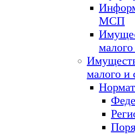
Информ
МСП
Имущес
малого
Имуществ
малого и 
Нормат
Феде
Реги
Поря