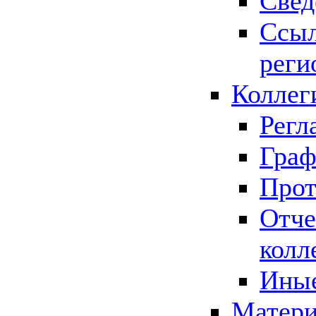
Свед
Ссыл
реги
Коллег
Регл
Граф
Прот
Отче
колл
Иные
Матери