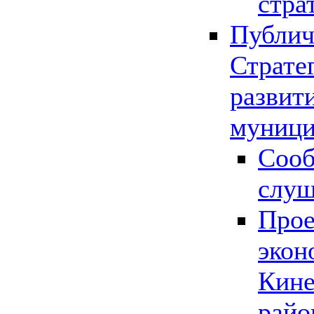
стра
Публич
Страте
развит
муници
Сооб
слу
Прое
экон
Кине
райо