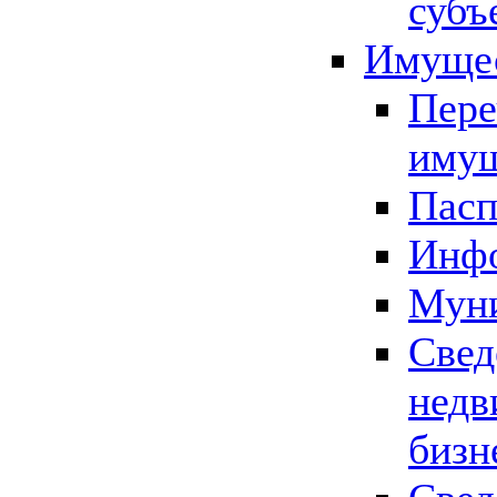
субъ
Имущес
Пере
имущ
Пасп
Инфо
Муни
Свед
недв
бизн