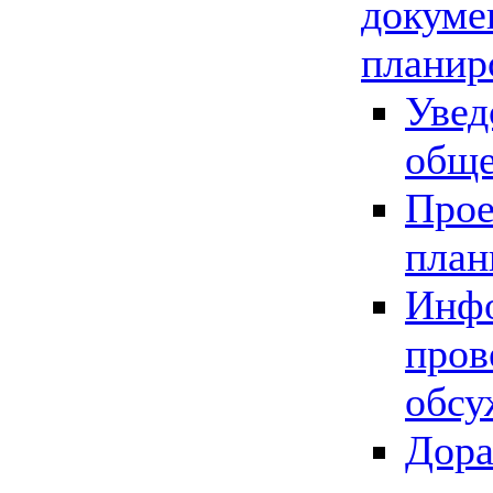
докуме
планир
Увед
обще
Прое
план
Инфо
пров
обсу
Дора