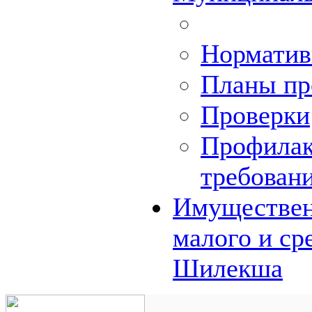
Норматив
Планы пр
Проверки
Профилак
требован
Имуществен
малого и ср
Шилекша