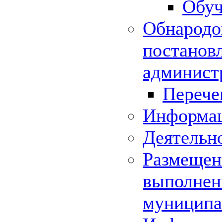
Обуч
Обнародо
постанов
админист
Перече
Информац
Деятельн
Размещени
выполнени
муниципа