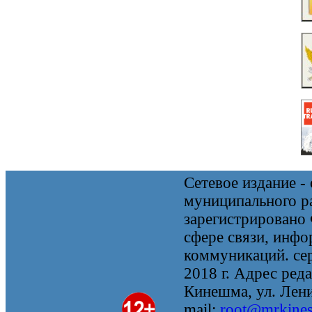
Сетевое издание 
муниципального 
зарегистрировано
сфере связи, инф
коммуникаций. се
2018 г. Адрес реда
Кинешма, ул. Ленин
mail:
root@mrkine