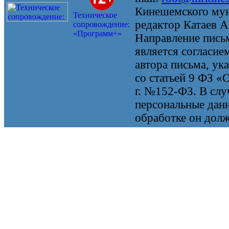
Кинешемского мун
Техническое
редактор Катаев А
сопровождение:
«Программ+»
Направление письм
является согласие
автора письма, ук
со статьей 9 ФЗ «
г. №152-ФЗ. В случ
персональные данн
обработке он долж