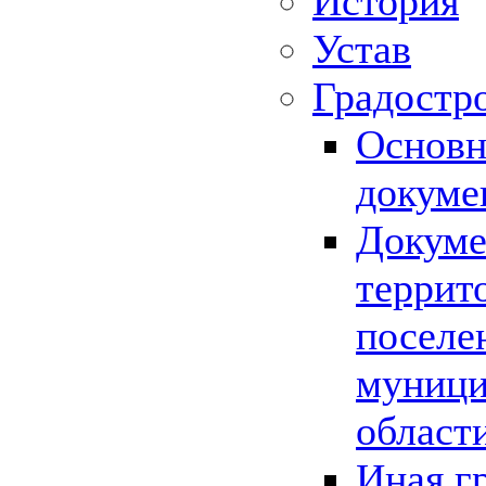
История
Устав
Градостр
Основн
докуме
Докуме
террит
поселе
муници
област
Иная г