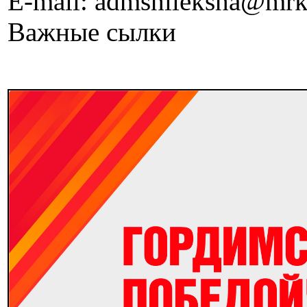
E-mail: admshileksha@mrk
Важные сылки