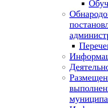
Обуч
Обнародо
постанов
админист
Перече
Информац
Деятельн
Размещени
выполнени
муниципа