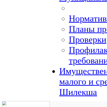
Норматив
Планы пр
Проверки
Профилак
требован
Имуществен
малого и ср
Шилекша