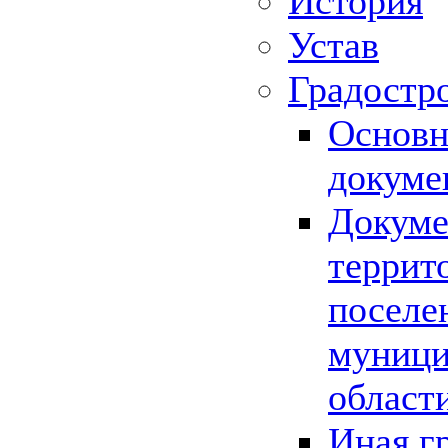
История
Устав
Градостр
Основн
докуме
Докуме
террит
поселе
муници
област
Иная г