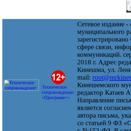
Сетевое издание 
муниципального 
зарегистрировано
сфере связи, инф
коммуникаций. се
2018 г. Адрес реда
Кинешма, ул. Ленин
mail:
root@mrkine
Кинешемского мун
Техническое
редактор Катаев А
сопровождение:
«Программ+»
Направление письм
является согласие
автора письма, ук
со статьей 9 ФЗ «
г. №152-ФЗ. В случ