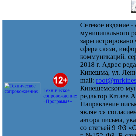
Сетевое издание 
муниципального 
зарегистрировано
сфере связи, инф
коммуникаций. се
2018 г. Адрес реда
Кинешма, ул. Ленин
mail:
root@mrkine
Кинешемского мун
Техническое
редактор Катаев А
сопровождение:
«Программ+»
Направление письм
является согласие
автора письма, ук
со статьей 9 ФЗ «
г. №152-ФЗ. В случ