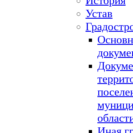
История
Устав
Градостр
Основн
докуме
Докуме
террит
поселе
муници
област
Иная г