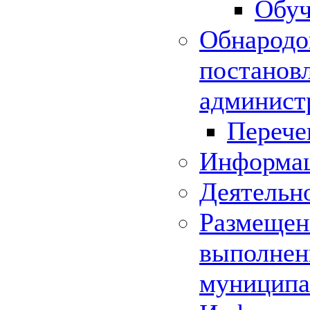
Обуч
Обнародо
постанов
админист
Перече
Информац
Деятельн
Размещени
выполнени
муниципа