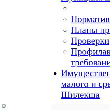
Норматив
Планы пр
Проверки
Профилак
требован
Имуществен
малого и ср
Шилекша