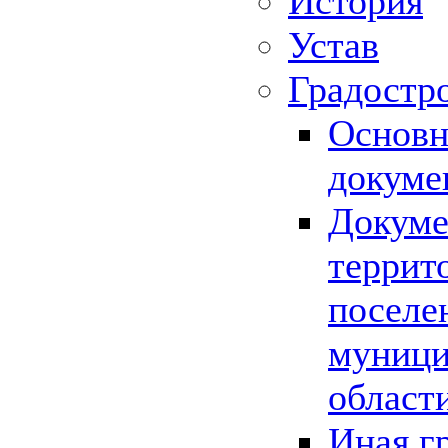
История
Устав
Градостр
Основн
докуме
Докуме
террит
поселе
муници
област
Иная г