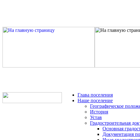
Глава поселения
Наше поселение
Географическое полож
История
Устав
Градостроительная до
Основная градос
Документация по
Иная градострои