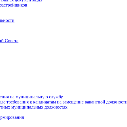
застройщиков
льности
ий Совета
ения на муниципальную службу
е требования к кандидатам на замещение вакантной должност
нтных муниципальных должностях
ормирования