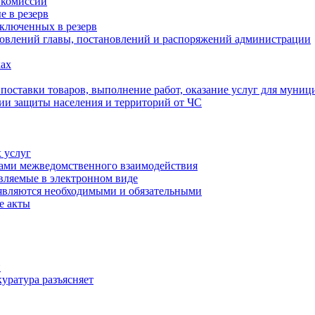
 комиссии
 в резерв
ключенных в резерв
овлений главы, постановлений и распоряжений администрации
ах
 поставки товаров, выполнение работ, оказание услуг для муни
ии защиты населения и территорий от ЧС
 услуг
тами межведомственного взаимодействия
авляемые в электронном виде
 являются необходимыми и обязательными
е акты
и
уратура разъясняет