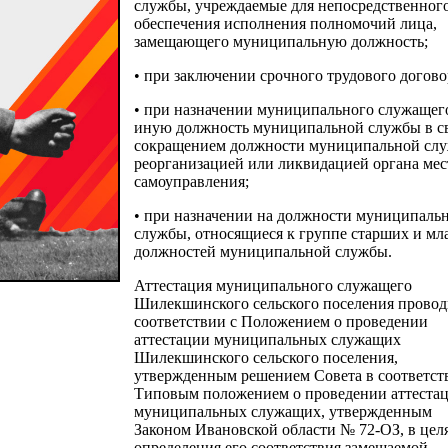
службы, учреждаемые для непосредственног
обеспечения исполнения полномочий лица,
замещающего муниципальную должность;
• при заключении срочного трудового догово
• при назначении муниципального служащег
иную должность муниципальной службы в св
сокращением должности муниципальной сл
реорганизацией или ликвидацией органа мес
самоуправления;
• при назначении на должности муниципаль
службы, относящиеся к группе старших и м
должностей муниципальной службы.
Аттестация муниципального служащего
Шилекшинского сельского поселения провод
соответствии с Положением о проведении
аттестации муниципальных служащих
Шилекшинского сельского поселения,
утвержденным решением Совета в соответст
Типовым положением о проведении аттеста
муниципальных служащих, утвержденным
Законом Ивановской области № 72-ОЗ, в цел
определения его соответствия замещаемой