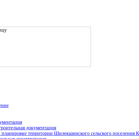
ение
кументация
троительная документация
 планировке территории Шилекшинского сельского поселения 
тельная документация