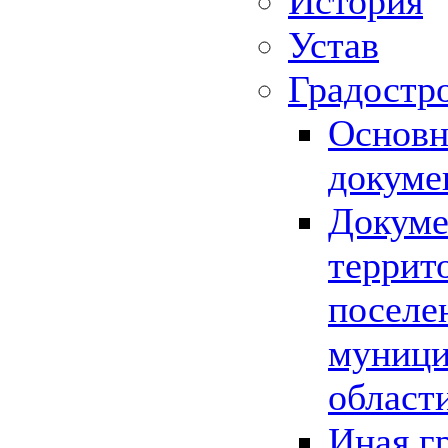
История
Устав
Градостр
Основн
докуме
Докуме
террит
поселе
муници
област
Иная г