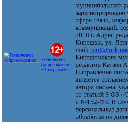
муниципального 
зарегистрировано
сфере связи, инф
коммуникаций. се
2018 г. Адрес реда
Кинешма, ул. Ленин
mail:
root@mrkine
Кинешемского мун
Техническое
редактор Катаев А
сопровождение:
«Программ+»
Направление письм
является согласие
автора письма, ук
со статьей 9 ФЗ «
г. №152-ФЗ. В случ
персональные данн
обработке он долж