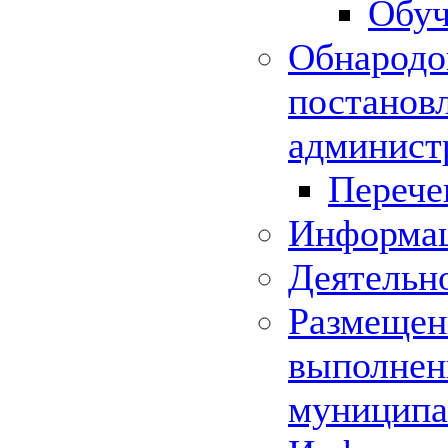
Обуч
Обнародо
постанов
админист
Перече
Информац
Деятельн
Размещени
выполнени
муниципа