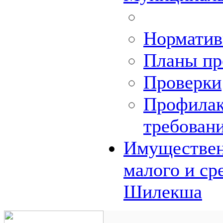
Норматив
Планы пр
Проверки
Профилак
требован
Имуществен
малого и ср
Шилекша