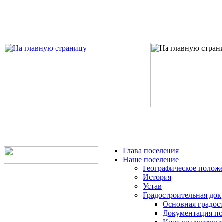
Глава поселения
Наше поселение
Географическое полож
История
Устав
Градостроительная до
Основная градос
Документация по
Иная градострои