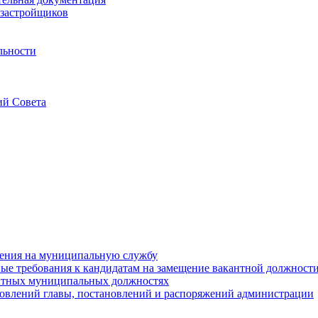
застройщиков
льности
ий Совета
ения на муниципальную службу
е требования к кандидатам на замещение вакантной должност
нтных муниципальных должностях
овлений главы, постановлений и распоряжений администрации