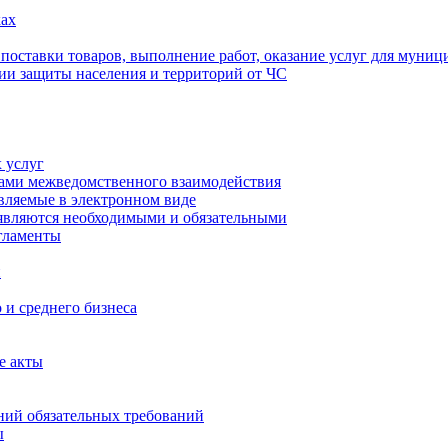
ах
 поставки товаров, выполнение работ, оказание услуг для муни
ии защиты населения и территорий от ЧС
 услуг
тами межведомственного взаимодействия
авляемые в электронном виде
 являются необходимыми и обязательными
гламенты
и
 и среднего бизнеса
е акты
ий обязательных требований
ы