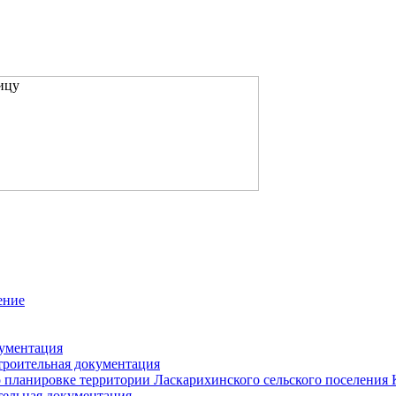
ение
кументация
троительная документация
 планировке территории Ласкарихинского сельского поселения
тельная документация