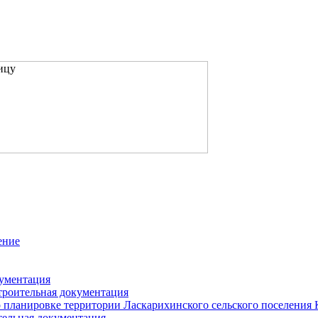
ение
кументация
троительная документация
 планировке территории Ласкарихинского сельского поселения
тельная документация