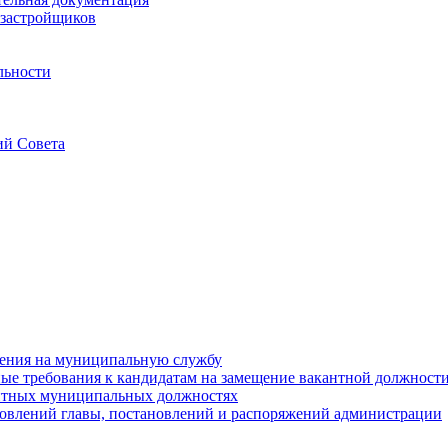
застройщиков
льности
ий Совета
ения на муниципальную службу
е требования к кандидатам на замещение вакантной должност
нтных муниципальных должностях
овлений главы, постановлений и распоряжений администрации