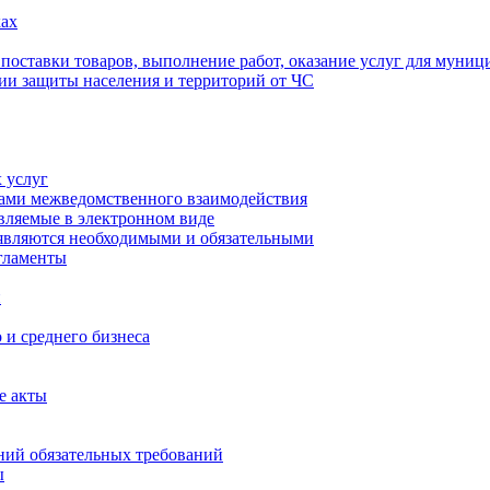
ах
 поставки товаров, выполнение работ, оказание услуг для муни
ии защиты населения и территорий от ЧС
 услуг
тами межведомственного взаимодействия
авляемые в электронном виде
 являются необходимыми и обязательными
гламенты
и
 и среднего бизнеса
е акты
ий обязательных требований
ы