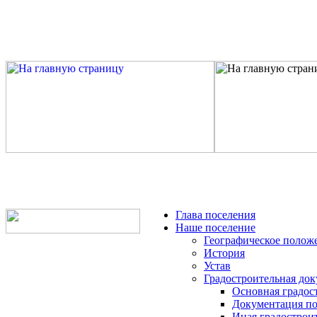
Глава поселения
Наше поселение
Географическое полож
История
Устав
Градостроительная до
Основная градос
Документация по
Иная градострои