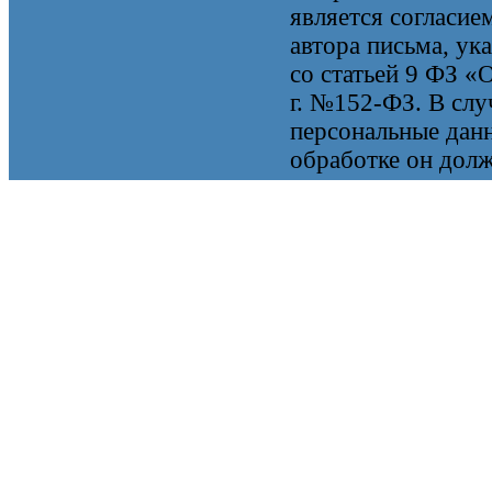
является согласие
автора письма, ук
со статьей 9 ФЗ «
г. №152-ФЗ. В случ
персональные данн
обработке он долж