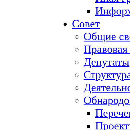
Информ
Совет
Общие св
Правовая
Депутаты
Структур
Деятельн
Обнародо
Перече
Проек