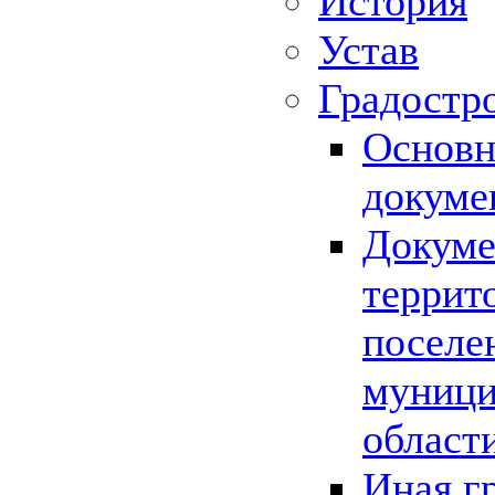
История
Устав
Градостр
Основн
докуме
Докуме
террит
поселе
муници
област
Иная г