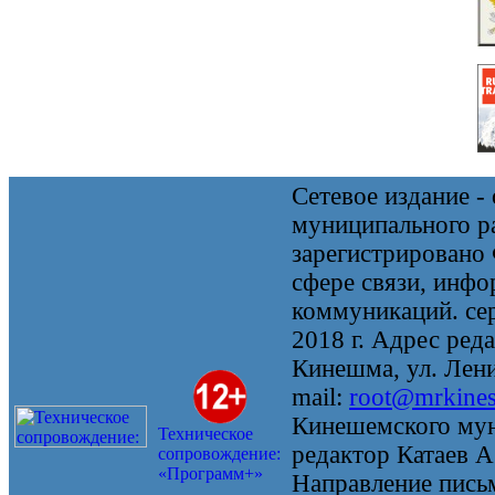
Сетевое издание 
муниципального 
зарегистрировано
сфере связи, инф
коммуникаций. се
2018 г. Адрес реда
Кинешма, ул. Ленин
mail:
root@mrkine
Кинешемского мун
Техническое
редактор Катаев А
сопровождение:
«Программ+»
Направление письм