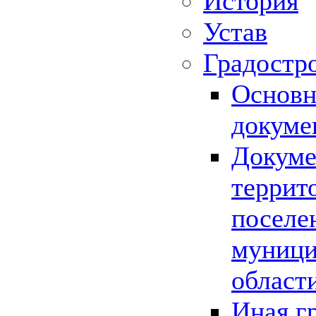
История
Устав
Градостр
Основн
докуме
Докуме
террит
поселе
муници
област
Иная г