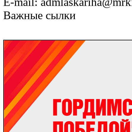
E-mail: admlaskariha@mrk
Важные сылки