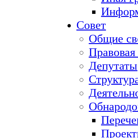
Информ
Совет
Общие св
Правовая
Депутаты
Структур
Деятельн
Обнародо
Перече
Проек