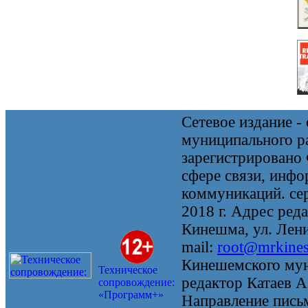
Сетевое издание 
муниципального 
зарегистрировано
сфере связи, инф
коммуникаций. се
2018 г. Адрес реда
Кинешма, ул. Ленин
mail:
root@mrkine
Кинешемского мун
Техническое
редактор Катаев А
сопровождение:
«Программ+»
Направление письм