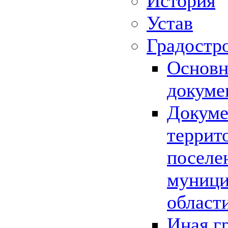
История
Устав
Градостр
Основн
докуме
Докуме
террит
поселе
муници
област
Иная г