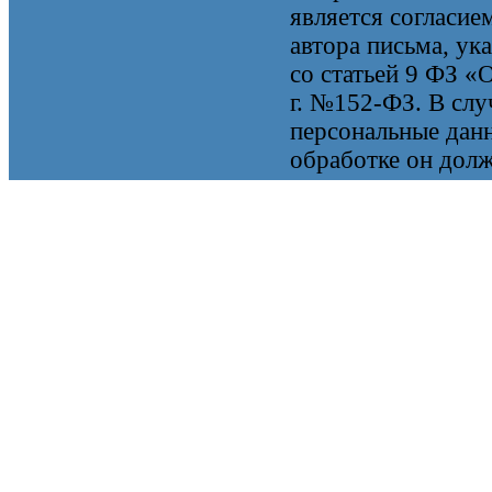
является согласие
автора письма, ук
со статьей 9 ФЗ «
г. №152-ФЗ. В случ
персональные данн
обработке он долж