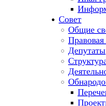
Информ
Совет
Общие св
Правовая
Депутаты
Структур
Деятельн
Обнародо
Перече
Проек