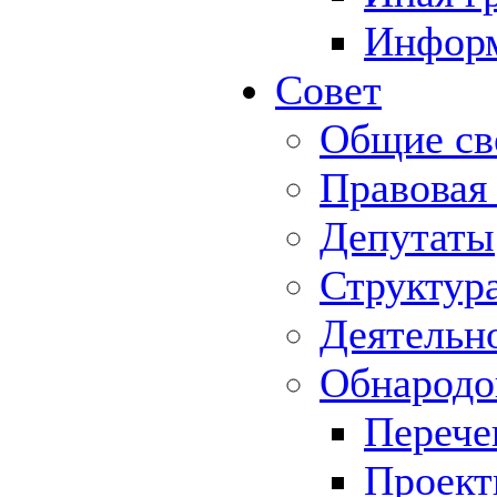
Информ
Совет
Общие св
Правовая
Депутаты
Структур
Деятельн
Обнародо
Перече
Проек