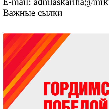
E-mail: admlaskariha@mrk
Важные сылки