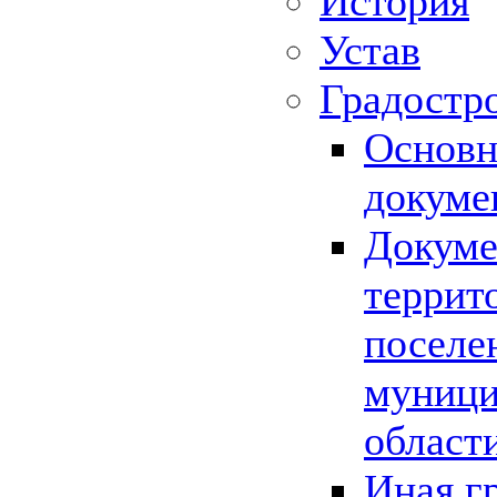
История
Устав
Градостр
Основн
докуме
Докуме
террит
поселе
муници
област
Иная г