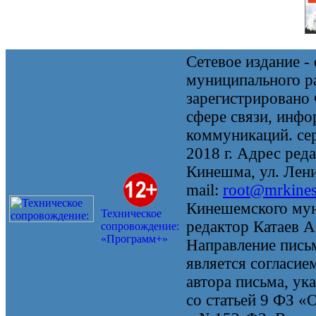
Сетевое издание 
муниципального 
зарегистрировано
сфере связи, инф
коммуникаций. се
2018 г. Адрес реда
Кинешма, ул. Ленин
mail:
root@mrkine
Кинешемского мун
Техническое
редактор Катаев А
сопровождение:
«Программ+»
Направление письм
является согласие
автора письма, ук
со статьей 9 ФЗ «