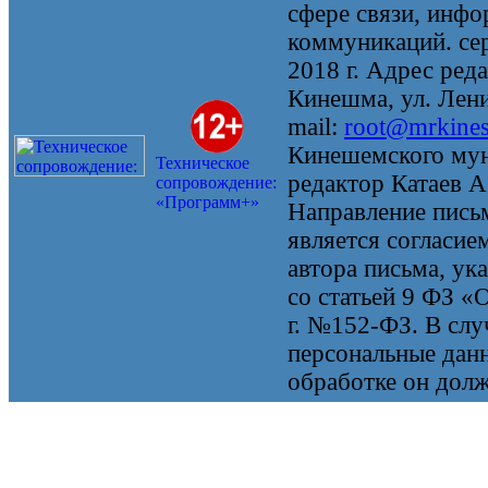
сфере связи, инф
коммуникаций. се
2018 г. Адрес реда
Кинешма, ул. Ленин
mail:
root@mrkine
Кинешемского мун
Техническое
редактор Катаев А
сопровождение:
«Программ+»
Направление письм
является согласие
автора письма, ук
со статьей 9 ФЗ «
г. №152-ФЗ. В случ
персональные данн
обработке он долж