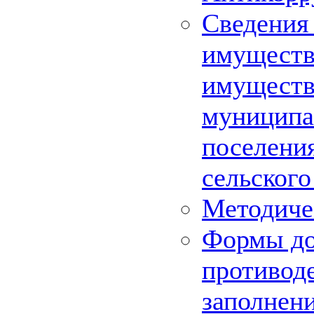
Сведения 
имуществе
имуществ
муниципа
поселения
сельского
Методиче
Формы до
противод
заполнен