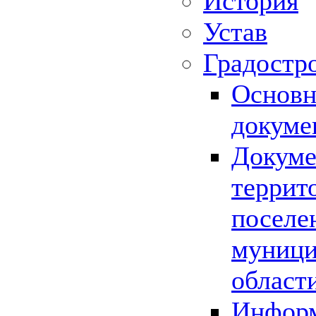
История
Устав
Градостр
Основн
докуме
Докуме
террит
поселе
муници
област
Информ