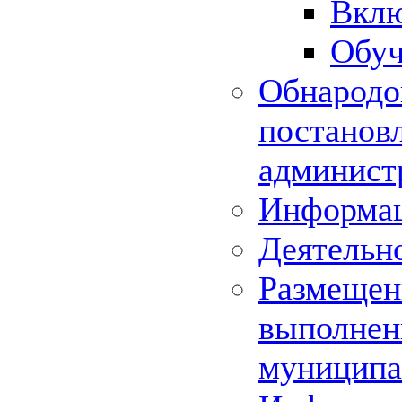
Вклю
Обуч
Обнародо
постанов
админист
Информац
Деятельн
Размещени
выполнени
муниципа