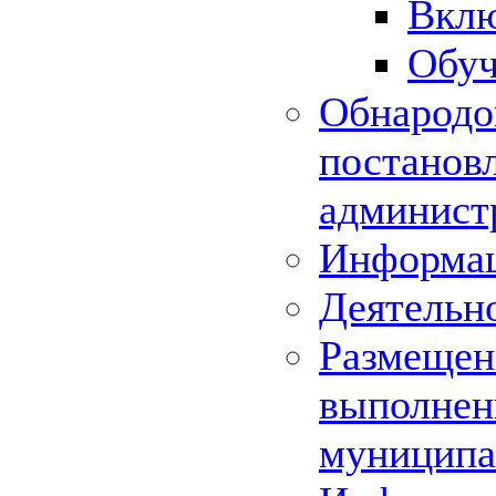
Вклю
Обуч
Обнародо
постанов
админист
Информац
Деятельн
Размещени
выполнени
муниципа