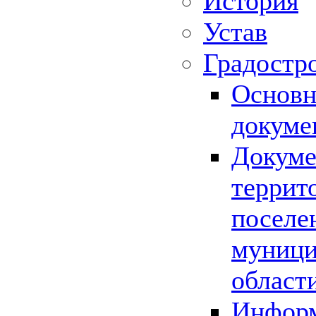
История
Устав
Градостр
Основн
докуме
Докуме
террит
поселе
муници
област
Информ