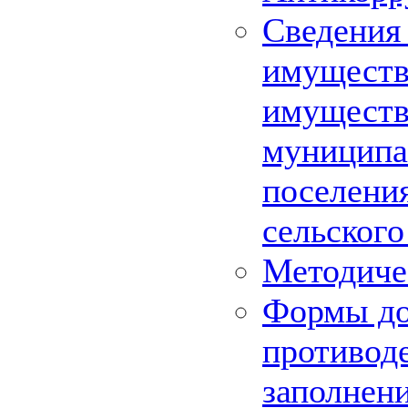
Сведения 
имуществе
имуществ
муниципа
поселения
сельского
Методиче
Формы до
противод
заполнен