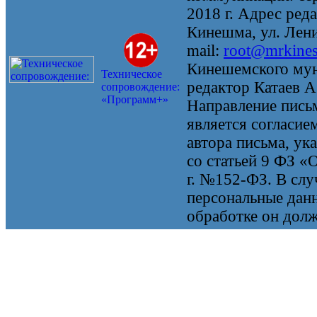
2018 г. Адрес реда
Кинешма, ул. Ленин
mail:
root@mrkine
Кинешемского мун
Техническое
редактор Катаев А
сопровождение:
«Программ+»
Направление письм
является согласие
автора письма, ук
со статьей 9 ФЗ «
г. №152-ФЗ. В случ
персональные данн
обработке он долж