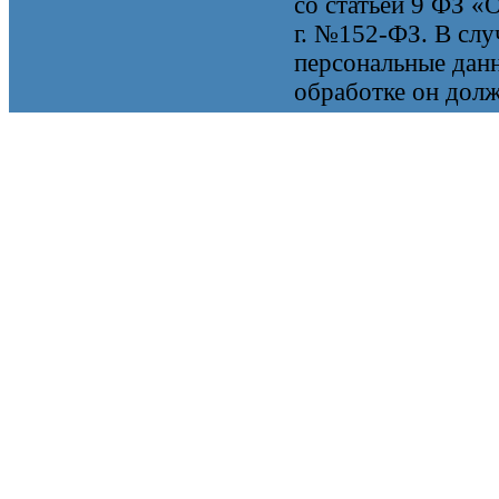
со статьей 9 ФЗ «
г. №152-ФЗ. В случ
персональные данн
обработке он долж