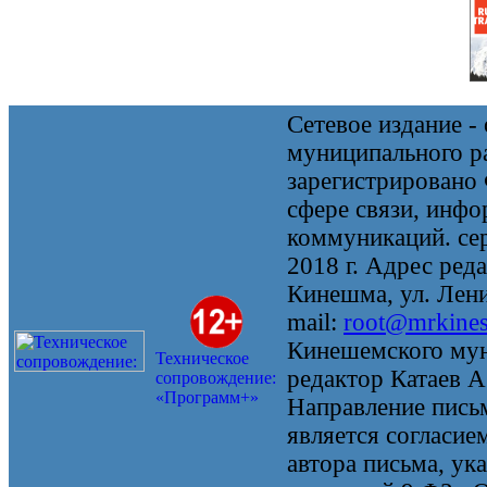
Сетевое издание 
муниципального 
зарегистрировано
сфере связи, инф
коммуникаций. се
2018 г. Адрес реда
Кинешма, ул. Ленин
mail:
root@mrkine
Кинешемского мун
Техническое
редактор Катаев А
сопровождение:
«Программ+»
Направление письм
является согласие
автора письма, ук