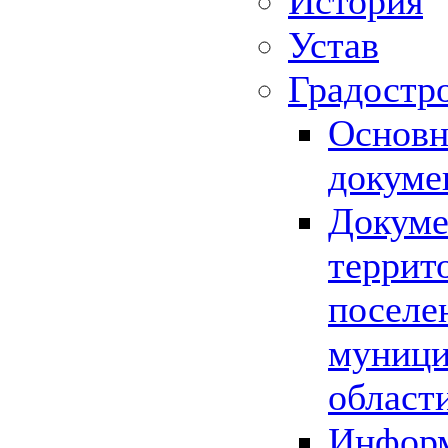
История
Устав
Градостр
Основн
докуме
Докуме
террит
поселе
муници
област
Информ