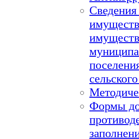
Сведения 
имуществе
имуществ
муниципа
поселения
сельского
Методиче
Формы до
противод
заполнен