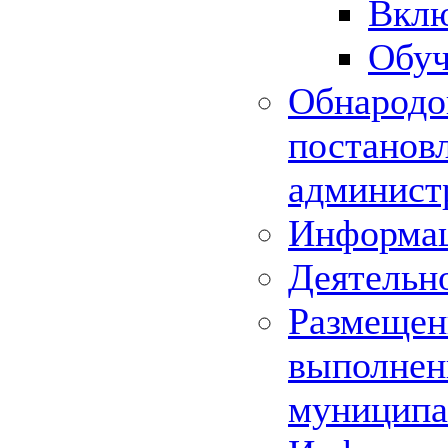
Вклю
Обуч
Обнародо
постанов
админист
Информац
Деятельн
Размещени
выполнени
муниципа