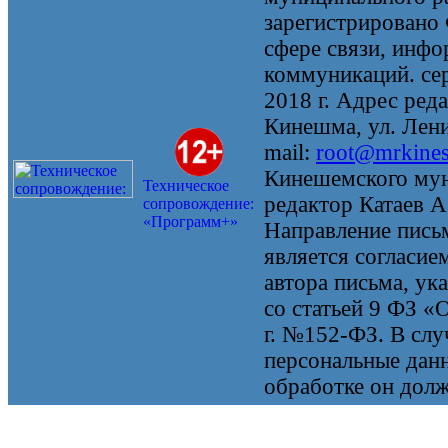
зарегистрировано
сфере связи, инф
коммуникаций. се
2018 г. Адрес реда
Кинешма, ул. Ленин
mail:
root@mrkine
Кинешемского мун
Техническое
редактор Катаев А
сопровождение:
«Программ+»
Направление письм
является согласие
автора письма, ук
со статьей 9 ФЗ «
г. №152-ФЗ. В случ
персональные данн
обработке он долж