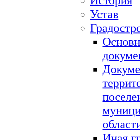
История
Устав
Градостр
Основн
докуме
Докуме
террит
поселе
муници
област
Иная г