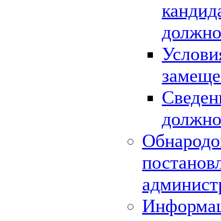
кандид
должно
Услови
замеще
Сведен
должно
Обнародо
постанов
админист
Информац