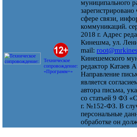
муниципального 
зарегистрировано
сфере связи, инф
коммуникаций. се
2018 г. Адрес реда
Кинешма, ул. Ленин
mail:
root@mrkine
Кинешемского мун
Техническое
редактор Катаев А
сопровождение:
«Программ+»
Направление письм
является согласие
автора письма, ук
со статьей 9 ФЗ «
г. №152-ФЗ. В случ
персональные данн
обработке он долж