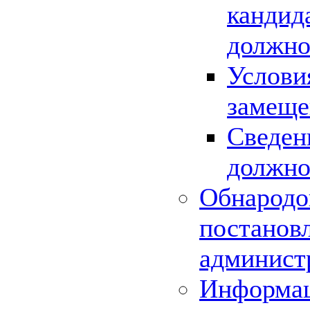
кандид
должно
Услови
замеще
Сведен
должно
Обнародо
постанов
админист
Информац