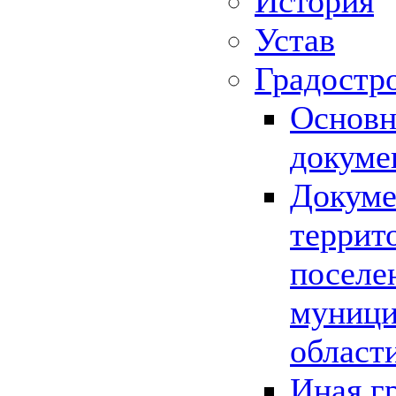
История
Устав
Градостр
Основн
докуме
Докуме
террит
поселе
муници
област
Иная г