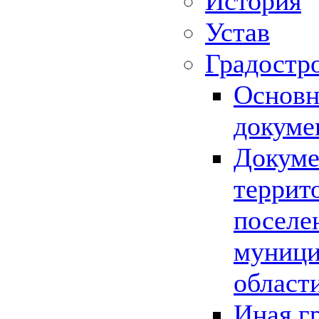
История
Устав
Градостр
Основн
докуме
Докуме
террит
поселе
муници
област
Иная г