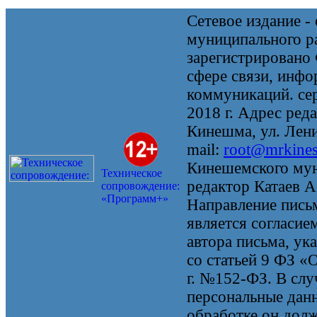
Сетевое издание 
муниципального 
зарегистрировано
сфере связи, инф
коммуникаций. се
2018 г. Адрес реда
Кинешма, ул. Ленин
mail:
root@mrkine
Кинешемского мун
Техническое
редактор Катаев А
сопровождение:
«Программ+»
Направление письм
является согласие
автора письма, ук
со статьей 9 ФЗ «
г. №152-ФЗ. В случ
персональные данн
обработке он долж