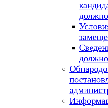
кандид
должно
Услови
замеще
Сведен
должно
Обнародо
постанов
админист
Информац