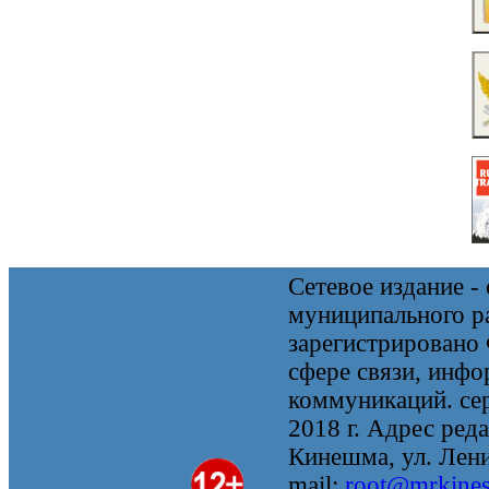
Сетевое издание 
муниципального 
зарегистрировано
сфере связи, инф
коммуникаций. се
2018 г. Адрес реда
Кинешма, ул. Ленин
mail:
root@mrkine