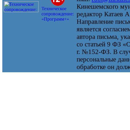
Кинешемского мун
Техническое
редактор Катаев А
сопровождение:
«Программ+»
Направление письм
является согласие
автора письма, ук
со статьей 9 ФЗ «
г. №152-ФЗ. В случ
персональные данн
обработке он долж