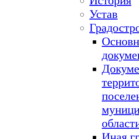
История
Устав
Градостр
Основн
докуме
Докуме
террит
поселе
муници
област
Иная г