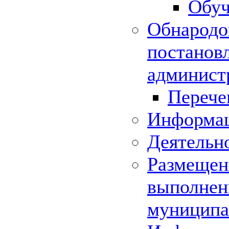
Обуч
Обнародо
постанов
админист
Перече
Информац
Деятельн
Размещени
выполнени
муниципа