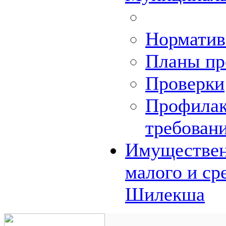
Норматив
Планы пр
Проверки
Профилак
требован
Имуществен
малого и ср
Шилекша