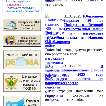
наказание, в особых случаях –
уголовное.
31.03.2025
Юбилейной
медалью «80 лет
Победы в Великой
Отечественной войне
1941-1945 гг.» награждена
труженица тыла из Наволок
А.В.Смирнова
В военные годы, будучи ребенком,
она работала в лесу.
31.03.2025
В
Кинешемском районе
в 2025 году
планируется очистить от
борщевика 127,9 га
Администрации поселений уже
заключили договоры на
выполнение этих работ.