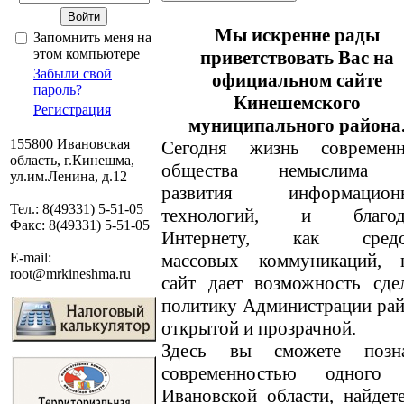
Мы искренне рады
Запомнить меня на
этом компьютере
приветствовать Вас на
Забыли свой
официальном сайте
пароль?
Кинешемского
Регистрация
муниципального района
155800 Ивановская
Сегодня жизнь современн
область, г.Кинешма,
общества немыслима 
ул.им.Ленина, д.12
развития информацион
Тел.: 8(49331) 5-51-05
технологий, и благод
Факс: 8(49331) 5-51-05
Интернету, как средс
массовых коммуникаций, 
E-mail:
root@mrkineshma.ru
сайт дает возможность сде
политику Администрации ра
открытой и прозрачной.
Здесь вы сможете позн
современностью одного
Ивановской области, найде