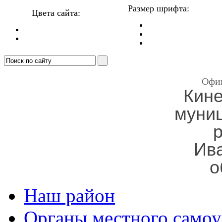
Размер шрифта:
Цвета сайта:
Офи
Кин
муни
Ив
о
Наш район
Органы местного самоу