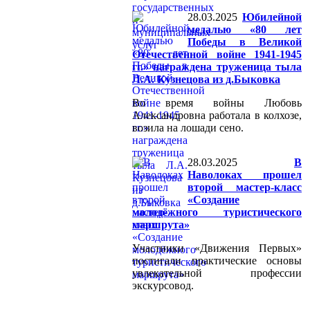
28.03.2025
Юбилейной
медалью «80 лет
Победы в Великой
Отечественной войне 1941-1945
гг.» награждена труженица тыла
Л.А. Кузнецова из д.Быковка
Во время войны Любовь
Александровна работала в колхозе,
возила на лошади сено.
28.03.2025
В
Наволоках прошел
второй мастер-класс
«Создание
молодёжного туристического
маршрута»
Участники «Движения Первых»
постигали практические основы
увлекательной профессии
экскурсовод.