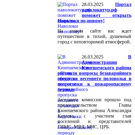
28.03.2025
Портал
наволокитур.рф
поможет открыть
Наволоки по-новому!
На новом сайте вас ждет
путешествие в тихий, душевный
город с неповторимой атмосферой.
26.03.2025
В
Администрации
Кинешемского района
обсудили вопросы безаварийного
пропуска весеннего половодья и
подготовки к пожароопасному
периоду
Заседание комиссии прошло под
председательством Главы
Кинешемского района Александра
Катаева, с участием глав
поселений и представителей
ГИМС, МВД, МЧС, ЦРБ.