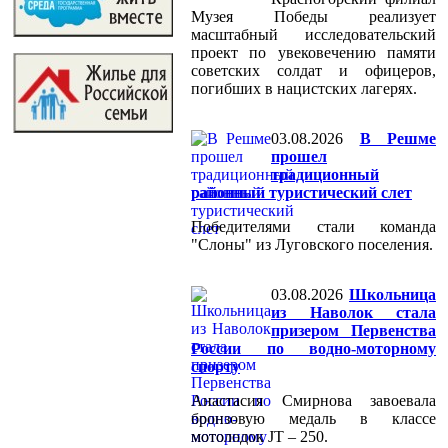
Музея Победы реализует
масштабный исследовательский
проект по увековечению памяти
советских солдат и офицеров,
погибших в нацистских лагерях.
03.08.2026
В Решме
прошел
традиционный
районный туристический слет
Победителями стали команда
"Слоны" из Луговского поселения.
03.08.2026
Школьница
из Наволок стала
призером Первенства
России по водно-моторному
спорту
Анастасия Смирнова завоевала
бронзовую медаль в классе
мотолодок JT – 250.