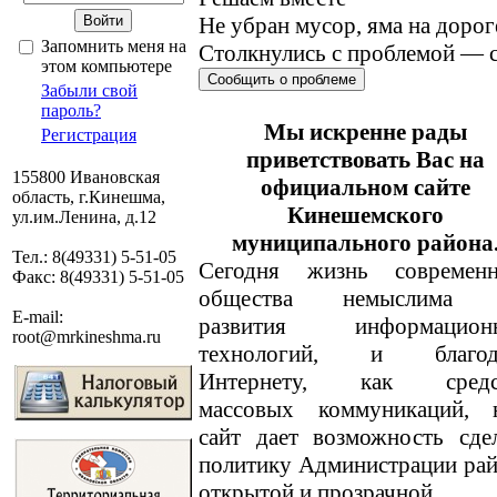
Не убран мусор, яма на дорог
Запомнить меня на
Столкнулись с проблемой — с
этом компьютере
Сообщить о проблеме
Забыли свой
пароль?
Мы искренне рады
Регистрация
приветствовать Вас на
155800 Ивановская
официальном сайте
область, г.Кинешма,
Кинешемского
ул.им.Ленина, д.12
муниципального района
Тел.: 8(49331) 5-51-05
Сегодня жизнь современн
Факс: 8(49331) 5-51-05
общества немыслима 
E-mail:
развития информацион
root@mrkineshma.ru
технологий, и благод
Интернету, как средс
массовых коммуникаций, 
сайт дает возможность сде
политику Администрации ра
открытой и прозрачной.