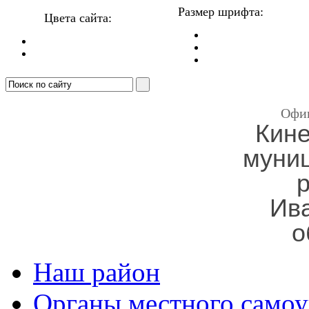
Размер шрифта:
Цвета сайта:
Офи
Кин
муни
Ив
о
Наш район
Органы местного самоу