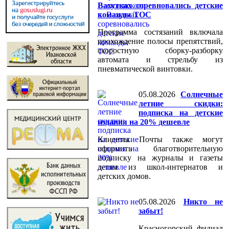
Вахутках соревновались детские
команды ТОС
Программа состязаний включала
прохождение полосы препятствий,
скоростную сборку-разборку
автомата и стрельбу из
пневматической винтовки.
05.08.2026
Солнечные
летние скидки:
подписка на детские
издания на 20% дешевле
Клиенты Почты также могут
оформить благотворительную
подписку на журналы и газеты
детям из школ-интернатов и
детских домов.
05.08.2026
Никто не
забыт!
Красногорский филиал