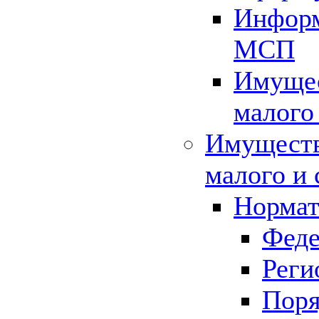
Информ
МСП
Имущес
малого
Имуществ
малого и 
Нормат
Феде
Реги
Поря