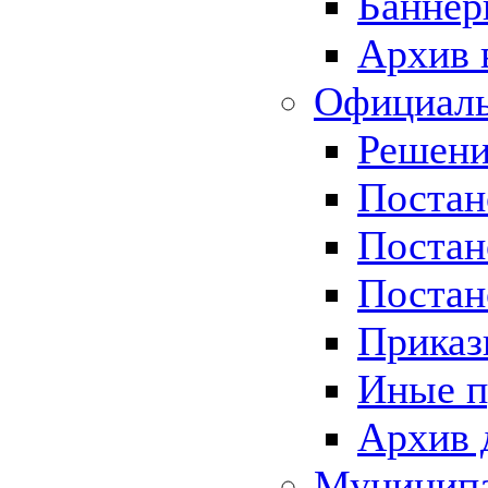
Баннер
Архив 
Официаль
Решени
Постан
Постан
Постан
Приказ
Иные п
Архив 
Муницип