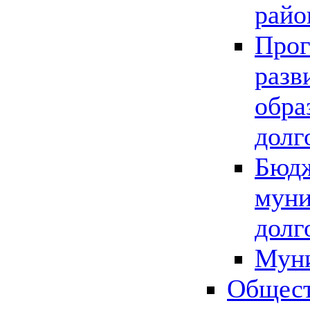
райо
Прог
разв
обра
долг
Бюдж
муни
долг
Мун
Общест