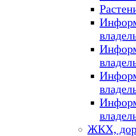
Растен
Информ
владел
Информ
владел
Информ
владел
Информ
владел
ЖКХ, дор