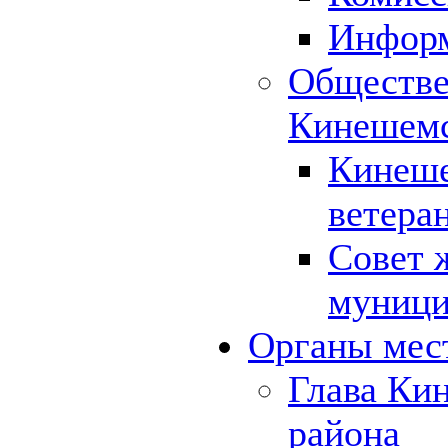
Инфор
Обществе
Кинешемс
Кинеше
ветера
Совет 
муници
Органы мес
Глава Ки
района