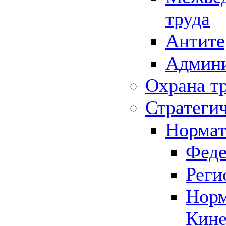
труда
Антите
Админи
Охрана т
Стратеги
Нормат
Феде
Реги
Норм
Кине