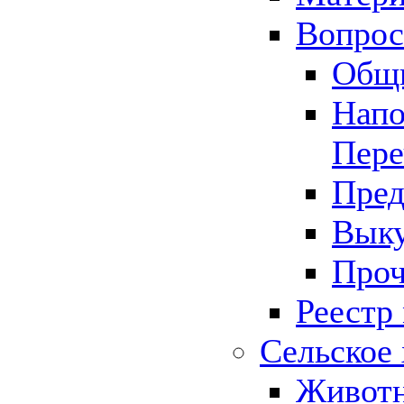
Вопрос 
Общ
Напо
Пере
Пред
Выку
Проч
Реестр
Сельское 
Животн