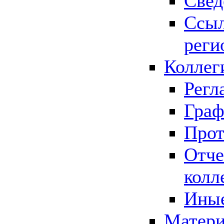
Свед
Ссыл
реги
Коллег
Регл
Граф
Прот
Отче
колл
Иные
Матери