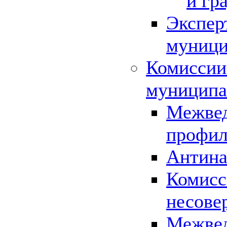
и гр
Экспер
муници
Комиссии
муниципа
Межвед
профил
Антина
Комисс
несове
Межвед