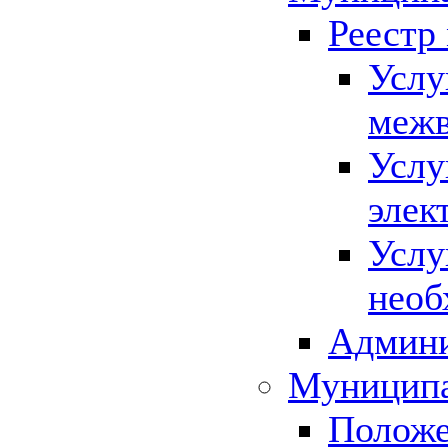
Реестр
Услу
межв
Услу
элек
Услу
необ
Админи
Муниципа
Положе