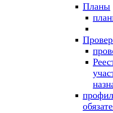
Планы
пла
Провер
пров
Реес
учас
назн
профил
обязат