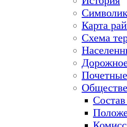
История
Символик
Карта ра
Схема те
Населенн
Дорожное 
Почетные
Обществе
Состав
Положе
Комисс