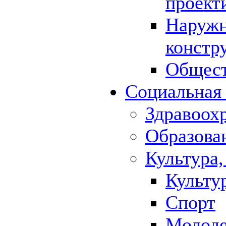
проект
Наружн
констр
Общест
Социальная
Здравоох
Образова
Культура,
Культу
Спорт
Молод