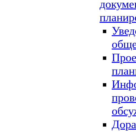
докуме
планир
Увед
обще
Прое
план
Инфо
пров
обсу
Дора