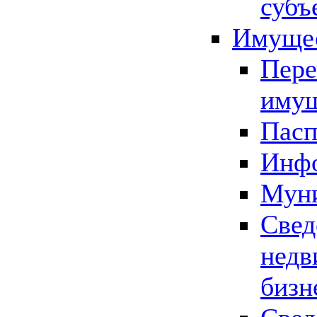
субъ
Имущес
Пере
имущ
Пасп
Инфо
Муни
Свед
недв
бизн