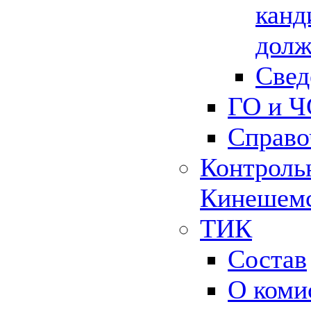
канд
долж
Свед
ГО и Ч
Справо
Контрольн
Кинешемс
ТИК
Состав
О коми