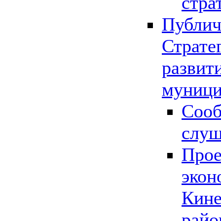
стра
Публич
Страте
развит
муници
Сооб
слу
Прое
экон
Кине
райо