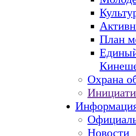
Культу
Активн
План м
Единый
Кинеше
Охрана об
Инициати
Информаци
Официаль
Новости