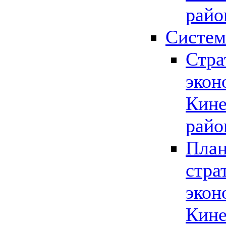
райо
Систем
Стра
экон
Кине
райо
План
стра
экон
Кине