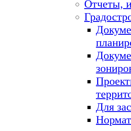
Отчеты, 
Градостр
Докуме
планир
Докуме
зониро
Проект
террит
Для за
Нормат