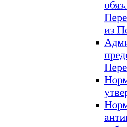
обяз
Пере
из П
Адми
пред
Пере
Норм
утве
Норм
анти