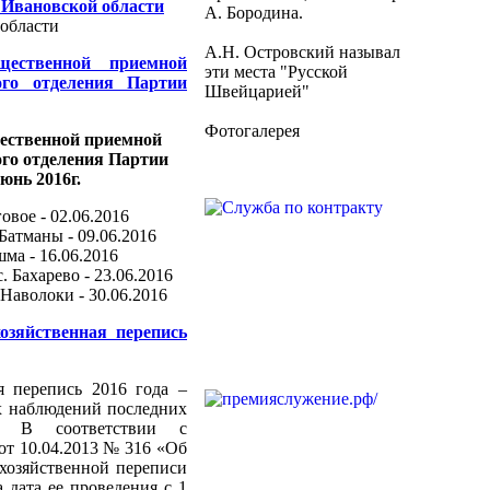
Ивановской области
А. Бородина.
области
А.Н. Островский называл
ественной приемной
эти места "Русской
ого отделения Партии
Швейцарией"
Фотогалерея
ественной приемной
го отделения Партии
юнь 2016г.
овое - 02.06.2016
 Батманы - 09.06.2016
шма - 16.06.2016
 Бахарево - 23.06.2016
 Наволоки - 30.06.2016
хозяйственная перепись
ая перепись 2016 года –
х наблюдений последних
. В соответствии с
от 10.04.2013 № 316 «Об
охозяйственной переписи
 дата ее проведения с 1