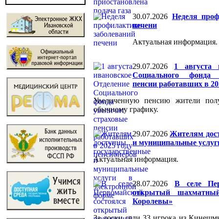
30.07.2026
Неделя проф
печени
Актуальная информация.
29.07.2026
1 августа 
Социального фонда 
пенсии работавших в 20
Увеличенную пенсию жители полу
обычному графику.
29.07.2026
Жителям дос
и муниципальные услуг
Актуальная информация.
28.07.2026
В селе Пер
открытый шахматны
Королевы»
За доски сели 33 игрока из Кинешм