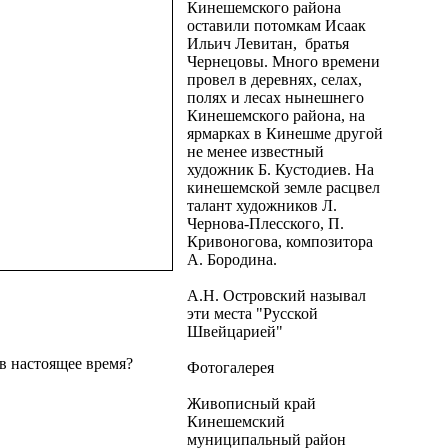
Кинешемского района
оставили потомкам Исаак
Ильич Левитан, братья
Чернецовы. Много времени
провел в деревнях, селах,
полях и лесах нынешнего
Кинешемского района, на
ярмарках в Кинешме другой
не менее известный
художник Б. Кустодиев. На
кинешемской земле расцвел
талант художников Л.
Чернова-Плесского, П.
Кривоногова, композитора
А. Бородина.
А.Н. Островский называл
эти места "Русской
Швейцарией"
в настоящее время?
Фотогалерея
Живописный край
Кинешемский
муниципальный район