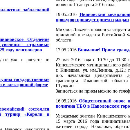
июля по 15 августа 2016 года.
илактики заболеваний
19.05.2016
Ивановский межрайон
прокурор проведет прием граждан
Михаил Лихачев проконсультирует ж
приемной президента Российской 
ивановское Отделение
области.
увеличит страховые
25 году пенсионеров
17.05.2016
Внимание! Прием гражд
чат уже в августе по
27 мая 2016 года с 10.30 до 11.30
Кинешемского муниципального райо
г. Кинешма, ул. им.Ленина, д.12,)
и.о. начальника Департамента 
тупны государственные
транспорта Ивановской област
и в электронной форме
Шушкин.
Записаться на прием можно по телефо
16.05.2016
Общественный опрос п
полигона ТБО в Наволокском горо
вомайский состоялся
й турнир «Короли и
Уважаемые жители Кинешемского м
15 марта 2016 года инициативная
жителей города Наволоки, обрати
ы, Наволок, Заволжска и