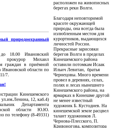
расположен на живописных
берегах реки Волги.
Благодаря неповторимой
красоте окружающей
природы, она всегда была
излюбленным местом для
курортников, выдающихся
ный природоохранный
личностей России.
Прекрасные зарисовки
до 18.00 Ивановский
берегов Волги в пределах
ый прокурор Михаил
Кинешемского района
ём граждан в приёмной
оставили потомкам Исаак
в Ивановской области по
Ильич Левитан, братья
11/7.
Чернецовы. Много времени
провел в деревнях, селах,
ан!
полях и лесах нынешнего
Кинешемского района, на
нистрации Кинешемского
ярмарках в Кинешме другой
ул.им.Ленина, 12, каб.4)
не менее известный
альник Департамента
художник Б. Кустодиев. На
овской области Ю.Ю.
кинешемской земле расцвел
о по телефону (8-49331)
талант художников Л.
Чернова-Плесского, П.
Кривоногова, композитора