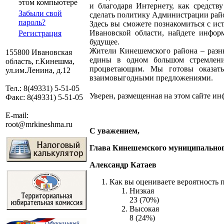
этом компьютере
и благодаря Интернету, как средст
Забыли свой
сделать политику Администрации райо
пароль?
Здесь вы сможете познакомиться с ис
Ивановской области, найдете инфор
Регистрация
будущее.
Жители Кинешемского района – разны
155800 Ивановская
едины в одном большом стремлени
область, г.Кинешма,
процветающим. Мы готовы оказат
ул.им.Ленина, д.12
взаимовыгодными предложениями.
Тел.: 8(49331) 5-51-05
Уверен, размещенная на этом сайте ин
Факс: 8(49331) 5-51-05
E-mail:
root@mrkineshma.ru
С уважением,
Глава Кинешемского муниципально
Александр Катаев
Как вы оцениваете вероятность 
Низкая
23 (70%)
Высокая
8 (24%)