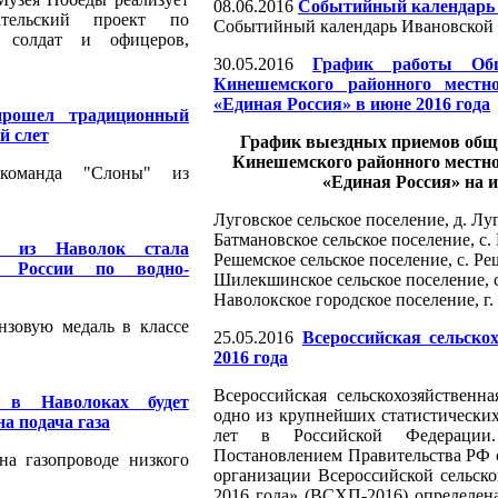
08.06.2016
Событийный календарь 
ательский проект по
Событийный календарь Ивановской 
х солдат и офицеров,
30.05.2016
График работы Общ
Кинешемского районного местн
«Единая Россия» в июне 2016 года
рошел традиционный
й слет
График выездных приемов общ
Кинешемского районного местно
 команда "Слоны" из
«Единая Россия» на и
Луговское сельское поселение, д. Луг
Батмановское сельское поселение, с.
а из Наволок стала
Решемское сельское поселение, с. Ре
а России по водно-
Шилекшинское сельское поселение, с.
Наволокское городское поселение, г.
нзовую медаль в классе
25.05.2016
Всероссийская сельско
2016 года
Всероссийская сельскохозяйственн
 в Наволоках будет
одно из крупнейших статистически
а подача газа
лет в Российской Федерации
Постановлением Правительства РФ 
на газопроводе низкого
организации Всероссийской сельск
2016 года» (ВСХП-2016) определена