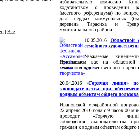
избирательную комиссию Кин
ходатайством о проведении ра
(местного референдума) по вопро
для твёрдых коммунальных (бы
деревень Тарасиха и Тревр
муниципального района.
ец
|
Все
10.05.2016
Областной 
семейного художественн
Уважаемые кинешем
Приглашаем вас на областной 
семейного художественного творчест
20.04.2016
«Горячая линия» по
законодательства при обеспече
водным объектам общего пользов
Ивановской межрайонной природо
22 апреля 2016 года с 9 часов 00 ми
проводит «Горячую ли
соблюдения законодательства пр
граждан к водным объектам общего 