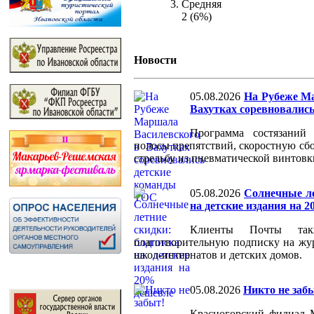
Средняя
2 (6%)
Новости
05.08.2026
На Рубеже М
Вахутках соревновалис
Программа состязаний
полосы препятствий, скоростную сбо
стрельбу из пневматической винтовк
05.08.2026
Солнечные ле
на детские издания на 
Клиенты Почты так
благотворительную подписку на жур
школ-интернатов и детских домов.
05.08.2026
Никто не заб
Красногорский филиал 