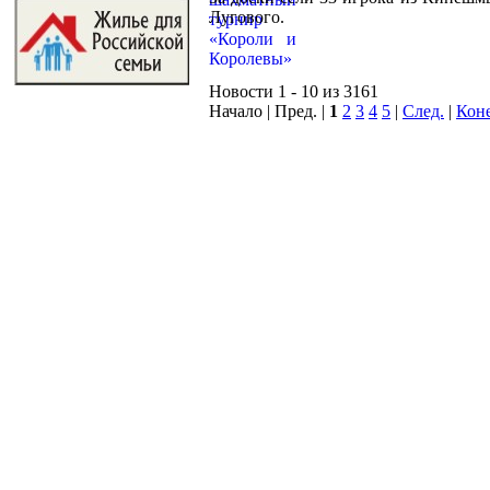
Лугового.
Новости 1 - 10 из 3161
Начало | Пред. |
1
2
3
4
5
|
След.
|
Кон