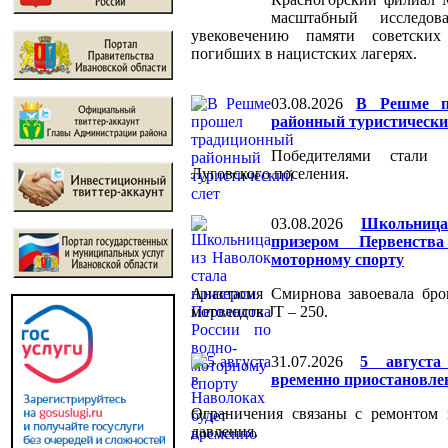
масштабный исследов
увековечению памяти советски
погибших в нацистских лагерях.
03.08.2026
В Решме п
районный туристически
Победителями стали
Луговского поселения.
03.08.2026
Школьниц
призером Первенств
моторному спорту
Анастасия Смирнова завоевала бро
мотолодок JT – 250.
31.07.2026
5 августа
временно приостановлен
Ограничения связаны с ремонтом 
давления.