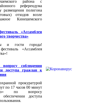
ешемского района с
йонного референдума
су размещения полигона
товых) отходов возле
ажное Кинешемского
фестиваль «Ассамблея
ого творчества»
цы и гости города!
фестиваль «Ассамблея
ва»!
 вопросу соблюдения
нии доступа граждан к
ания
охранной прокуратурой
нут по 17 часов 00 минут
нию» по вопросу
и обеспечении доступа
пользования.