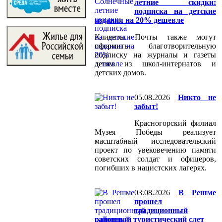
летние скидки:
подписка на детские
издания на 20% дешевле
Клиенты Почты также могут
оформить благотворительную
подписку на журналы и газеты
детям из школ-интернатов и
детских домов.
05.08.2026
Никто не
забыт!
Красногорский филиал
Музея Победы реализует
масштабный исследовательский
проект по увековечению памяти
советских солдат и офицеров,
погибших в нацистских лагерях.
03.08.2026
В Решме
прошел
традиционный
районный туристический слет