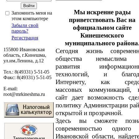
Мы искренне рады
Запомнить меня на
этом компьютере
приветствовать Вас на
Забыли свой
официальном сайте
пароль?
Кинешемского
Регистрация
муниципального района
155800 Ивановская
Сегодня жизнь современн
область, г.Кинешма,
общества немыслима 
ул.им.Ленина, д.12
развития информацион
Тел.: 8(49331) 5-51-05
технологий, и благод
Факс: 8(49331) 5-51-05
Интернету, как средс
массовых коммуникаций, 
E-mail:
root@mrkineshma.ru
сайт дает возможность сде
политику Администрации ра
открытой и прозрачной.
Здесь вы сможете позн
современностью одного
Ивановской области, найде