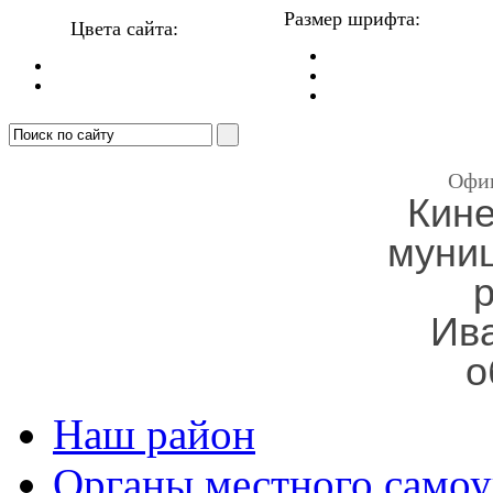
Размер шрифта:
Цвета сайта:
Офи
Кин
муни
Ив
о
Наш район
Органы местного самоу