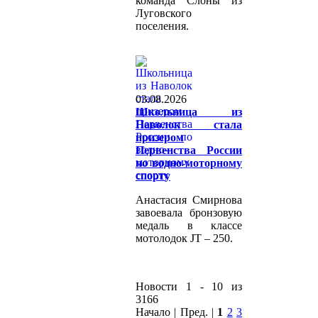
команда "Слоны" из
Луговского
поселения.
03.08.2026
Школьница из
Наволок стала
призером
Первенства России
по водно-моторному
спорту
Анастасия Смирнова
завоевала бронзовую
медаль в классе
мотолодок JT – 250.
Новости 1 - 10 из
3166
Начало | Пред. |
1
2
3