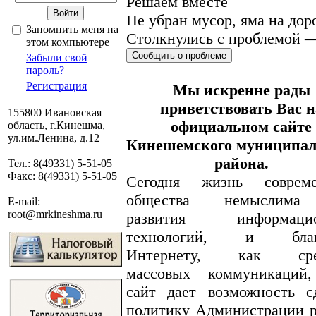
Решаем вместе
Не убран мусор, яма на дор
Запомнить меня на
Столкнулись с проблемой —
этом компьютере
Сообщить о проблеме
Забыли свой
пароль?
Регистрация
Мы искренне рады
приветствовать Вас н
155800 Ивановская
официальном сайте
область, г.Кинешма,
ул.им.Ленина, д.12
Кинешемского муниципал
района.
Тел.: 8(49331) 5-51-05
Факс: 8(49331) 5-51-05
Сегодня жизнь совреме
общества немыслима
E-mail:
root@mrkineshma.ru
развития информаци
технологий, и благ
Интернету, как сре
массовых коммуникаций
сайт дает возможность с
политику Администрации 