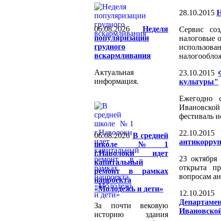
28.10.2015
Н
06.08.2026
Неделя
Сервис соз
популяризации
налоговые 
грудного
использ
вскармливания
налогообло
Актуальная
23.10.2015
информация.
культуры"
Ежегодно 
Ивановско
фестиваль и
22.10.2015
06.08.2026
В средней
антикорруп
школе №1
г.Наволоки идет
23 октября
капитальный
открыта пр
ремонт в рамках
вопросам а
нацроекта
«Молодежь и дети»
12.10.2015
Департамен
За почти вековую
Ивановской
историю здания