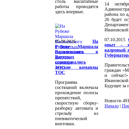
столь масштабные
14 октяб
работы проводятся
Администр
здесь впервые.
района по ад
26 будет о
Департамен
Ивановской 
07.10.2015
05.08.2026
На
опыт – з
Рубеже Маршала
кадровый п
Василевского в
Губернатор
Вахутках
соревновались
Правительст
детские команды
граждан «М
ТОС
и сейчас!
Ивановско
Программа
Будущее за 
состязаний включала
прохождение полосы
препятствий,
Новости 491
скоростную сборку-
Начало
|
Пре
разборку автомата и
стрельбу из
пневматической
винтовки.