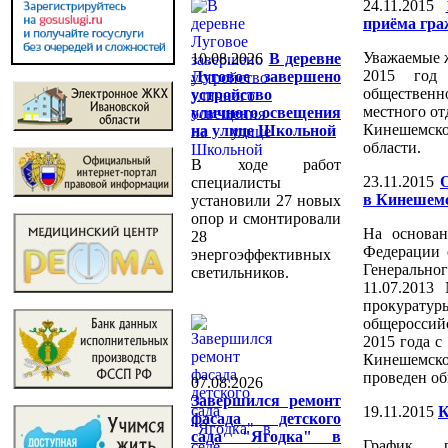
24.11.2015
приёма гра
Уважаемые 
10.08.2026
В деревне
2015 год
Луговое завершено
общественн
устройство
местного о
уличного освещения
Кинешемско
на улице Школьной
области.
В ходе работ
23.11.2015
специалисты
в Кинешемс
установили 27 новых
опор и смонтировали
На основан
28
Федерации 
энергоэффективных
Генерально
светильников.
11.07.2013
прокура
общероссий
2015 года с
Кинешемск
проведен об
07.08.2026
Завершился ремонт
19.11.2015
К
фасада детского
сада "Ягодка" в
График р