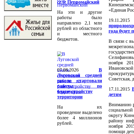
селе Первомайский
Кинешемск
«Единая Рос
На эти и другие
работы было
19.11.2015
направлено 2,1 млн
природоох
рублей из областного
года будет
и местного
бюджетов.
В связи с 
межрегион
государств
Селифанов
ноября 20
Ивановск
07.08.2026
️В
прокуратур
Луговской средней
Советская, 
школе стартовали
работы по
17.11.2015
благоустройству
детям
территории
Вниманию р
На их
социально
проведение выделено
округу Кин
более 4 миллионов
району инф
рублей.
ноября 201
помощи дет