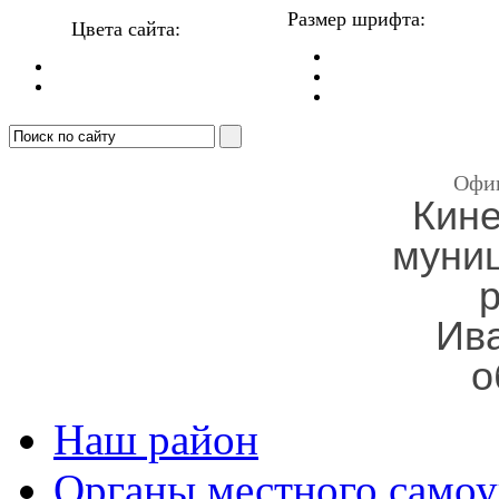
Размер шрифта:
Цвета сайта:
Офи
Кин
муни
Ив
о
Наш район
Органы местного самоу