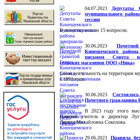
04.07.2023
Депутаты 
муниципального район
сессию
В повестку вошли 15 вопросов.
30.06.2023
Почетно
Кинешемского района
письмом Совета на
сельских магазинов ООО «Ника»
Свою деятельность на территории м
с 1993 года.
30.06.2023
Состоялос
Почетного гражданина 
В 2023 году этого выс
бывший учитель и директор Луг
Лариса Михайловна Соколова.
29.06.2023
Правила без