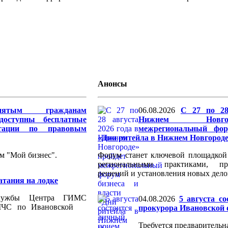
Анонсы
анятым гражданам
06.08.2026
С 27 по 28
доступны бесплатные
Нижнем Новго
ьтации по правовым
межрегиональный фор
«Дни ритейла в Нижнем Новгород
м "Мой бизнес".
Форум станет ключевой площадкой
региональными практиками, пр
решений и установления новых дело
атания на лодке
службы Центра ГИМС
04.08.2026
5 августа с
я МЧС по Ивановской
прокурора Ивановской 
Требуется предварительна