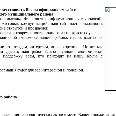
ветствовать Вас на официальном сайте
ого муниципального района.
а немыслима без развития информационных технологий,
ву массовых коммуникаций, наш сайт дает возможность
на открытой и прозрачной.
торией и современностью одного из прекрасных уголков
мацию об экономике нашего района, наших планах на
е по взглядам, интересам, мировоззрению... Но все мы
и сделать наш район благополучным, экономически
ь поддержку всем, кто приходит на нашу землю с
формация будет для вас интересной и полезной.
го района
проведения террористических актов в месте Вашего проживания 