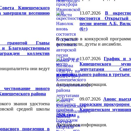
Совета Кинешемского
а завершили весеннюю
13.07.2026
В окрестн
состоится Открытый 
песни имени А.Б. Вилк
(6+)
К участию в конкурсной программ
й грамотой Главы
исполнители, дуэты и ансамбли.
 и Благодарственным
гражден коллектив
13.07.2026
График и м
Кинешемского муни
униципалитета они ведут
депутатами Сове
муниципального района в третьем 
Актуальная информация.
ь чествование нового
Кинешемского района
09.07.2026
Анонс выез
окого звания удостоена
городским прокурором 
овской средней школы
Кинешемском муницип
2026 года
Актуальная информация.
опасного поведения в