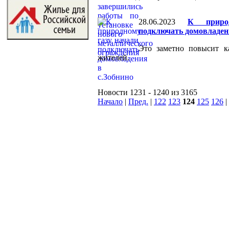
28.06.2023
К приро
подключать домовладени
Это заметно повысит к
жителей.
Новости 1231 - 1240 из 3165
Начало
|
Пред.
|
122
123
124
125
126
|