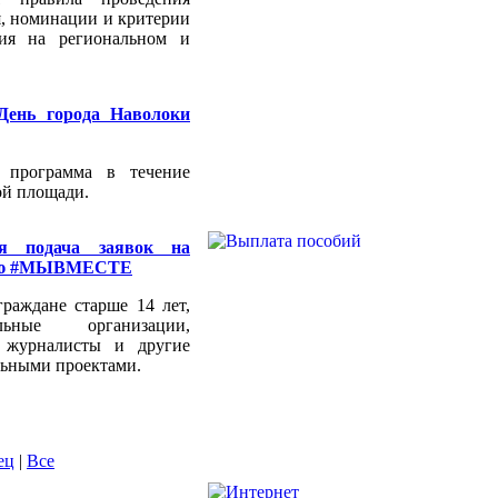
я, номинации и критерии
ния на региональном и
День города Наволоки
 программа в течение
ой площади.
ся подача заявок на
мию #МЫВМЕСТЕ
раждане старше 14 лет,
ельные организации,
е журналисты и другие
льными проектами.
ец
|
Все