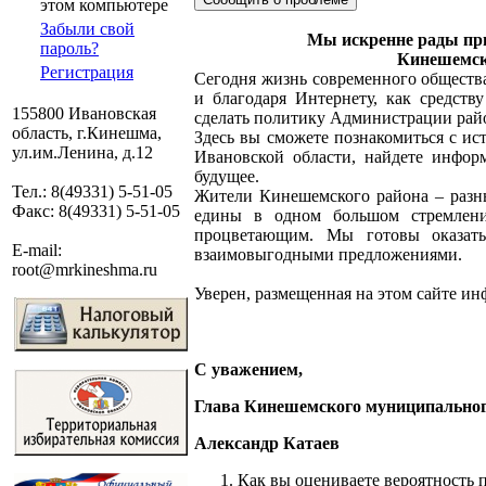
этом компьютере
Забыли свой
Мы искренне рады при
пароль?
Кинешемск
Регистрация
Сегодня жизнь современного обществ
и благодаря Интернету, как средст
155800 Ивановская
сделать политику Администрации райо
область, г.Кинешма,
Здесь вы сможете познакомиться с ис
ул.им.Ленина, д.12
Ивановской области, найдете инфор
будущее.
Тел.: 8(49331) 5-51-05
Жители Кинешемского района – разны
Факс: 8(49331) 5-51-05
едины в одном большом стремлени
процветающим. Мы готовы оказат
E-mail:
взаимовыгодными предложениями.
root@mrkineshma.ru
Уверен, размещенная на этом сайте ин
С уважением,
Глава Кинешемского муниципально
Александр Катаев
Как вы оцениваете вероятность 