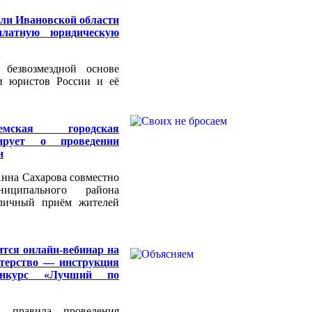
ли Ивановской области
платную юридическую
 безвозмездной основе
и юристов России и её
емская городская
ирует о проведении
н
нна Сахарова совместно
иципального района
 личный приём жителей
ится онлайн-вебинар на
стерство — инструкция
онкурс «Лучший по
я правила проведения