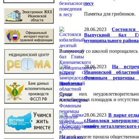
лесу
Памятка для грибников.
28.06.2023
Состоялся
Выпускной бал Гл
муниципального района
В этом году со школой попрощались
28.06.2023
На встреч
Ивановской областн
Фоминым решемцы п
проблемы
Среди них неудовлетворительн
контейнерных площадок и отсутстви
28.06.2023
В парке отд
г.Наволоки завершилис
нового металлического
На этой неделе прошла общественная