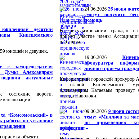
24.06.2026
26 июня жите
смогут получить бес
помощь
 юбилейный десятый
В консультировании граждан на
авы Кинешемского
примут участие члены Ассоциаци
партнеры.
 59 юношей и девушек.
19.06.2026
Кинеш
прокуратура информ
е с зампредседателя
личного приёма гражда
ой Думы Александром
одняли актуальные
Кинешемский городской прокурор А
с главой Кинешемского мун
Александром Катаевым проведут
ое состояние дороги,
города Наволоки.
е канализации.
09.06.2026
9 июня состо
ыха «Комсомольский» в
тему: «Миллион за ма
ь работы по установке
по применению: к
 ограждения
профессии»»
 приемка объекта.
На вебинаре будут обсуждатьс