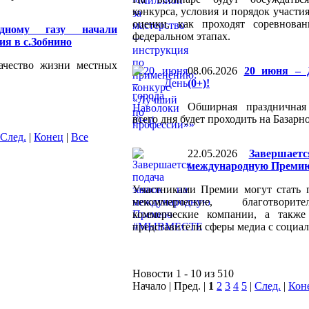
конкурса, условия и порядок участи
оценки, как проходят соревнова
дному газу начали
федеральном этапах.
я в с.Зобнино
ачество жизни местных
08.06.2026
20 июня – 
(0+)!
Обширная праздничная
всего дня будет проходить на Базарн
След.
|
Конец
|
Все
22.05.2026
Завершает
международную Пре
Участниками Премии могут стать г
некоммерческие, благотворит
коммерческие компании, а такж
представители сферы медиа с социа
Новости 1 - 10 из 510
Начало | Пред. |
1
2
3
4
5
|
След.
|
Кон