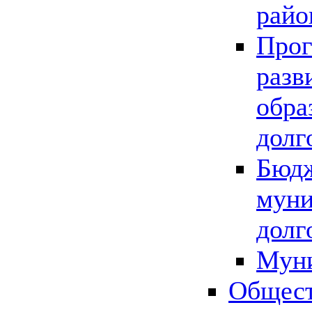
райо
Прог
разв
обра
долг
Бюдж
муни
долг
Мун
Общест