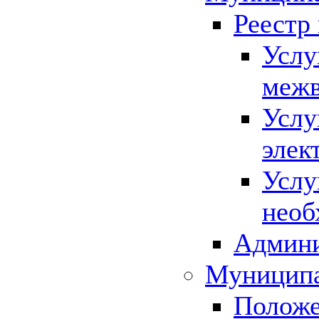
Реестр
Услу
межв
Услу
элек
Услу
необ
Админи
Муниципа
Положе