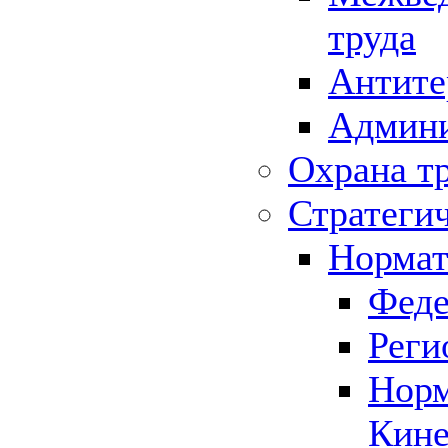
труда
Антите
Админи
Охрана т
Стратеги
Нормат
Феде
Реги
Норм
Кине