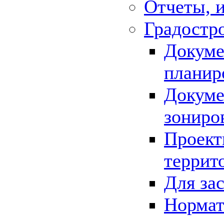
Отчеты, 
Градостр
Докуме
планир
Докуме
зониро
Проект
террит
Для за
Нормат