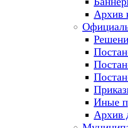
Баннер
Архив 
Официаль
Решени
Постан
Постан
Постан
Приказ
Иные п
Архив 
Муницип