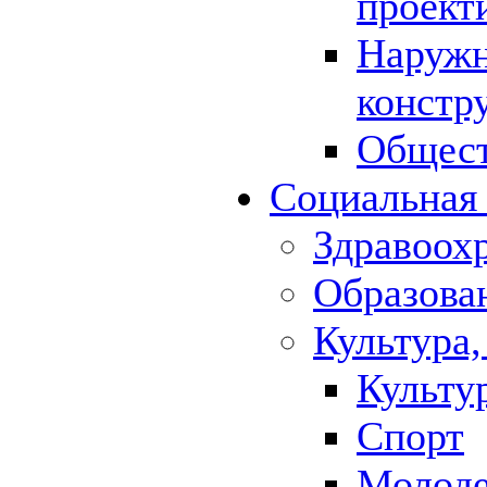
проект
Наружн
констр
Общест
Социальная
Здравоох
Образова
Культура,
Культу
Спорт
Молод