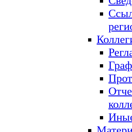
Свед
Ссыл
реги
Коллег
Регл
Граф
Прот
Отче
колл
Иные
Матери