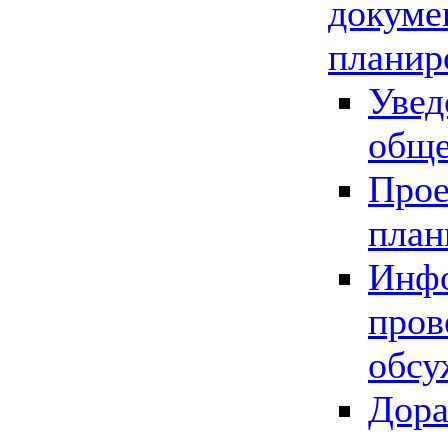
докуме
планир
Увед
обще
Прое
план
Инфо
пров
обсу
Дора