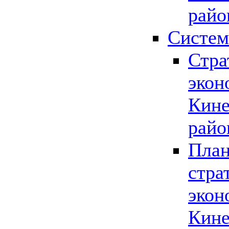
райо
Систем
Стра
экон
Кине
райо
План
стра
экон
Кине