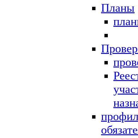
Планы
пла
Провер
пров
Реес
учас
назн
профил
обязат