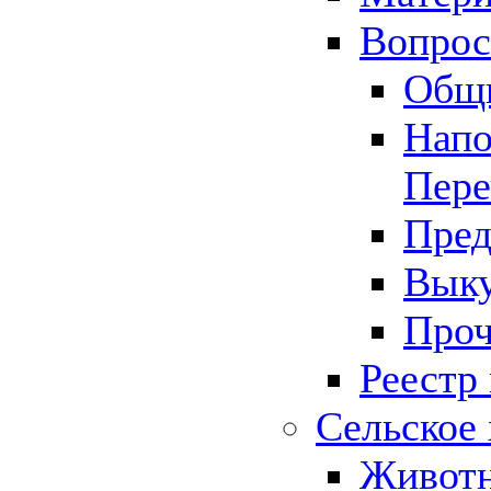
Вопрос 
Общ
Напо
Пере
Пред
Выку
Проч
Реестр
Сельское 
Животн