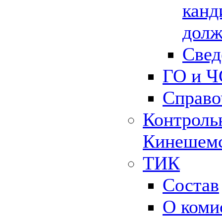
канд
долж
Свед
ГО и Ч
Справо
Контрольн
Кинешемс
ТИК
Состав
О коми