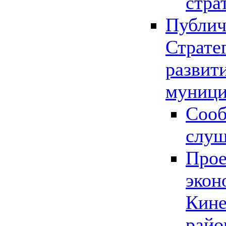
стра
Публич
Страте
развит
муници
Сооб
слу
Прое
экон
Кине
райо