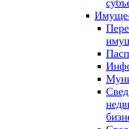
субъ
Имущес
Пере
имущ
Пасп
Инфо
Муни
Свед
недв
бизн