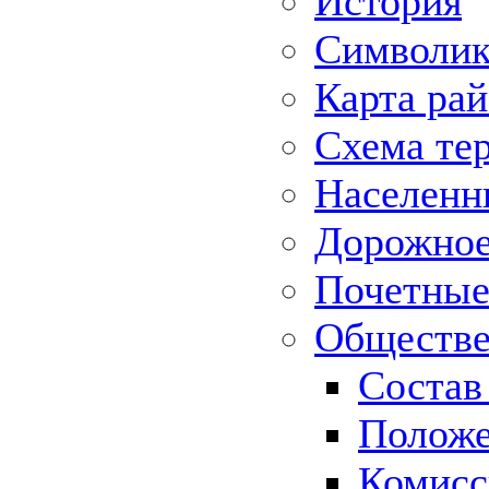
История
Символик
Карта ра
Схема те
Населенн
Дорожное 
Почетные
Обществе
Состав
Положе
Комисс