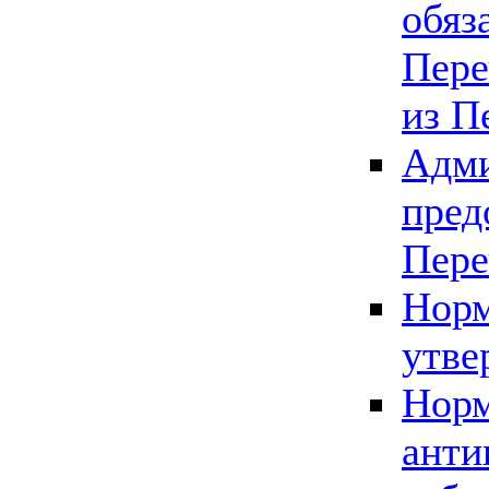
обяз
Пере
из П
Адми
пред
Пере
Норм
утве
Норм
анти