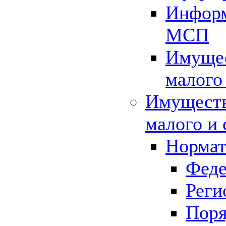
Информ
МСП
Имущес
малого
Имуществ
малого и 
Нормат
Феде
Реги
Поря