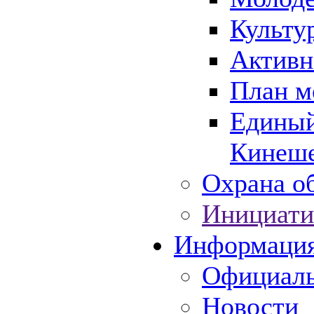
Культу
Активн
План м
Единый
Кинеше
Охрана об
Инициати
Информаци
Официаль
Новости