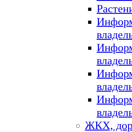
Растен
Информ
владел
Информ
владел
Информ
владел
Информ
владел
ЖКХ, дор