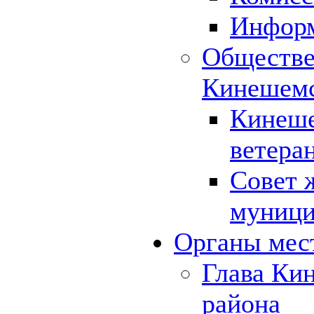
Инфор
Обществе
Кинешемс
Кинеше
ветера
Совет 
муници
Органы мес
Глава Ки
района