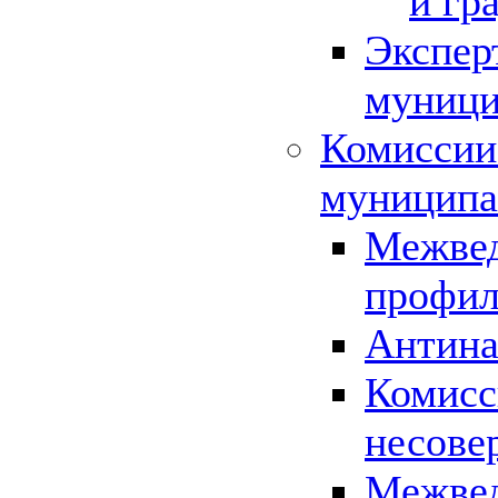
и гр
Экспер
муници
Комиссии
муниципа
Межвед
профил
Антина
Комисс
несове
Межвед