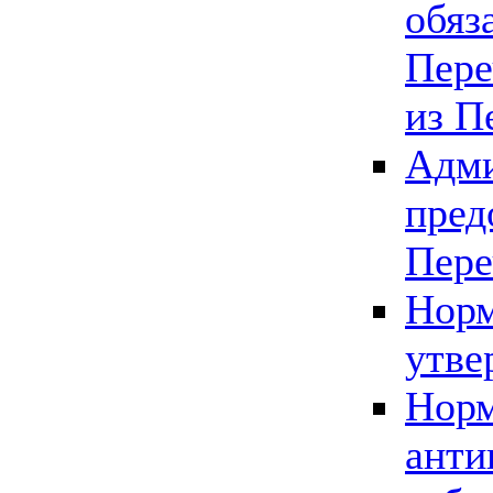
обяз
Пере
из П
Адми
пред
Пере
Норм
утве
Норм
анти