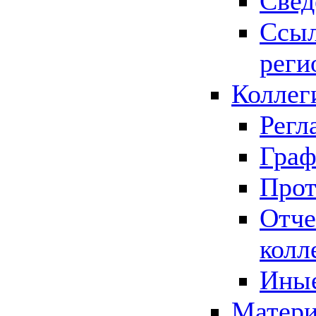
Свед
Ссыл
реги
Коллег
Регл
Граф
Прот
Отче
колл
Иные
Матери