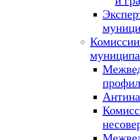
и гр
Экспер
муници
Комиссии
муниципа
Межвед
профил
Антина
Комисс
несове
Межвед