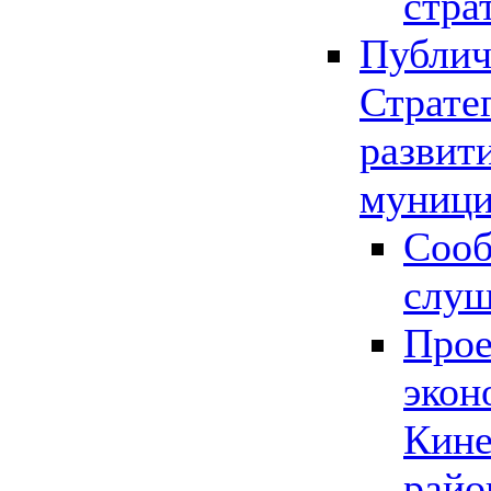
стра
Публич
Страте
развит
муници
Сооб
слу
Прое
экон
Кине
райо