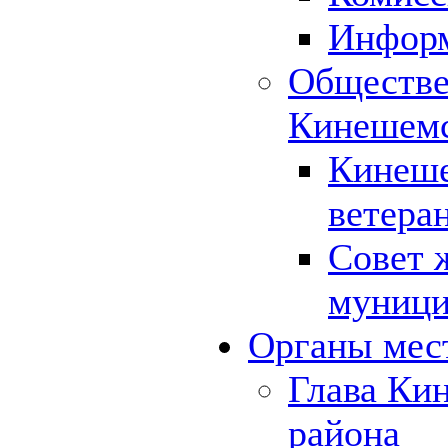
Инфор
Обществе
Кинешемс
Кинеше
ветера
Совет 
муници
Органы мес
Глава Ки
района