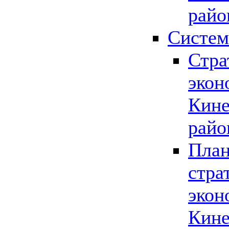
райо
Систем
Стра
экон
Кине
райо
План
стра
экон
Кине