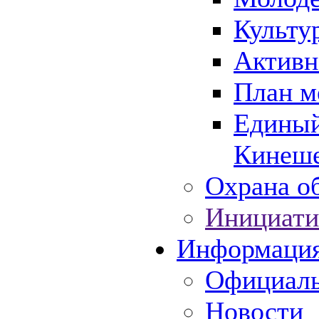
Культу
Активн
План м
Единый
Кинеше
Охрана об
Инициати
Информаци
Официаль
Новости