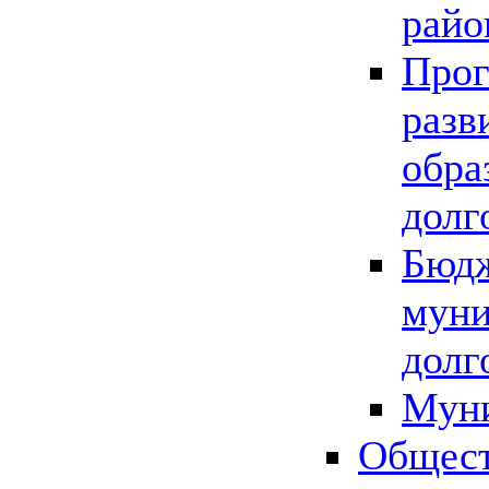
райо
Прог
разв
обра
долг
Бюдж
муни
долг
Мун
Общест