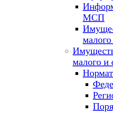
Информ
МСП
Имущес
малого
Имуществ
малого и 
Нормат
Феде
Реги
Поря