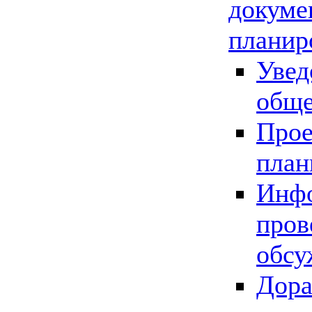
докуме
планир
Увед
обще
Прое
план
Инфо
пров
обсу
Дора