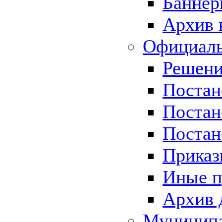
Баннер
Архив 
Официаль
Решени
Постан
Постан
Постан
Приказ
Иные п
Архив 
Муницип