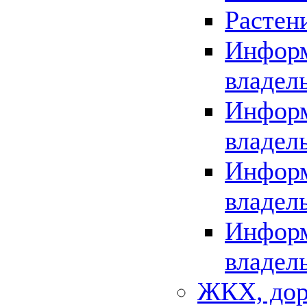
Растен
Информ
владел
Информ
владел
Информ
владел
Информ
владел
ЖКХ, дор