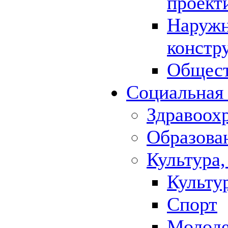
проект
Наружн
констр
Общест
Социальная
Здравоох
Образова
Культура,
Культу
Спорт
Молод