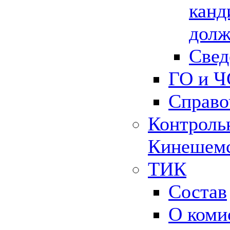
канд
долж
Свед
ГО и Ч
Справо
Контрольн
Кинешемс
ТИК
Состав
О коми