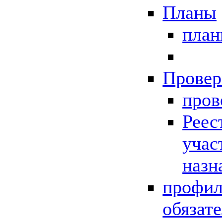
Планы
пла
Провер
пров
Реес
учас
назн
профил
обязат