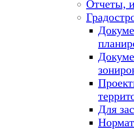
Отчеты, 
Градостр
Докуме
планир
Докуме
зониро
Проект
террит
Для за
Нормат