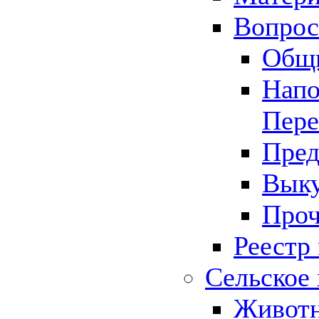
Вопрос 
Общ
Напо
Пере
Пред
Выку
Проч
Реестр
Сельское 
Животн