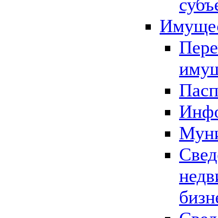
субъ
Имущес
Пере
имущ
Пасп
Инфо
Муни
Свед
недв
бизн