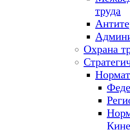
труда
Антите
Админи
Охрана т
Стратеги
Нормат
Феде
Реги
Норм
Кине