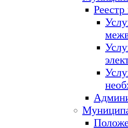
Реестр
Услу
межв
Услу
элек
Услу
необ
Админи
Муниципа
Положе