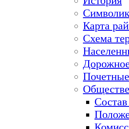
История
Символик
Карта ра
Схема те
Населенн
Дорожное 
Почетные
Обществе
Состав
Положе
Комисс