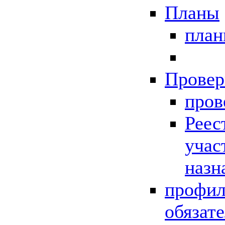
Планы
пла
Провер
пров
Реес
учас
назн
профил
обязат