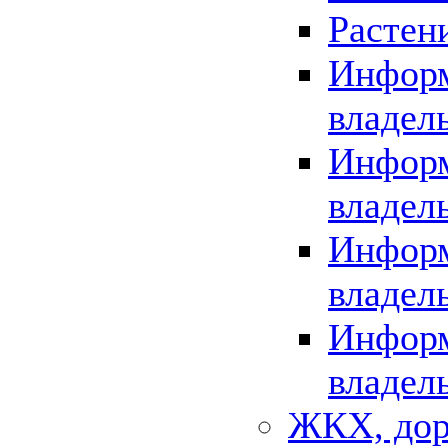
Растен
Информ
владел
Информ
владел
Информ
владел
Информ
владел
ЖКХ, дор