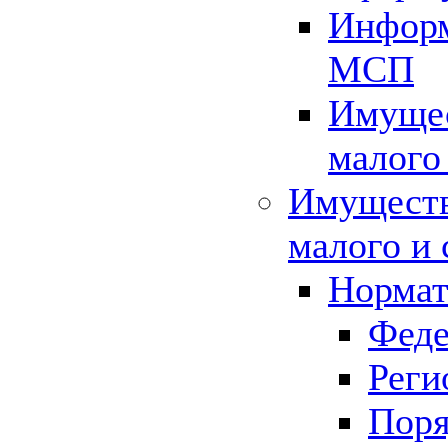
Информ
МСП
Имущес
малого
Имуществ
малого и 
Нормат
Феде
Реги
Поря