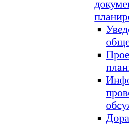
докуме
планир
Увед
обще
Прое
план
Инфо
пров
обсу
Дора