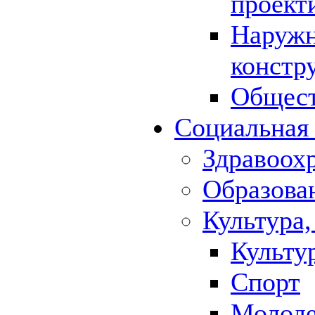
проект
Наружн
констр
Общест
Социальная
Здравоох
Образова
Культура,
Культу
Спорт
Молод