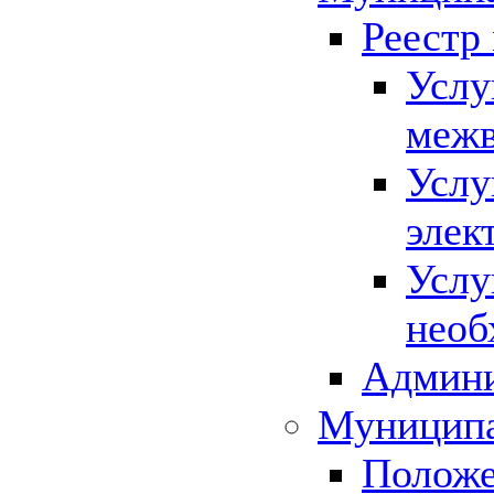
Реестр
Услу
межв
Услу
элек
Услу
необ
Админи
Муниципа
Положе