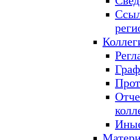
Свед
Ссыл
реги
Коллег
Регл
Граф
Прот
Отче
колл
Иные
Матери