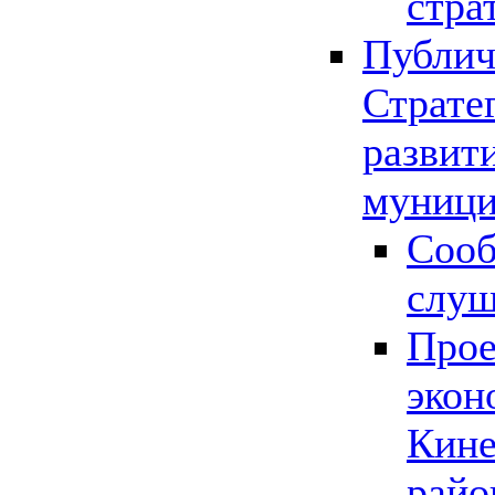
стра
Публич
Страте
развит
муници
Сооб
слу
Прое
экон
Кине
райо