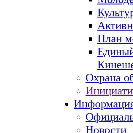
Культу
Активн
План м
Единый
Кинеше
Охрана об
Инициати
Информаци
Официаль
Новости