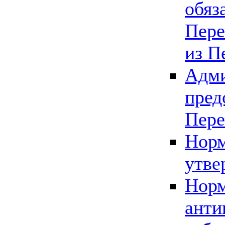
обяз
Пере
из П
Адми
пред
Пере
Норм
утве
Норм
анти