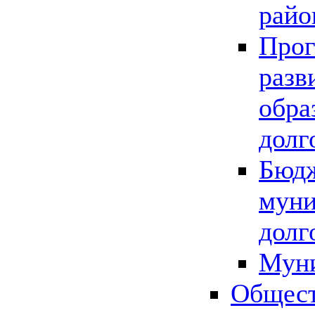
райо
Прог
разв
обра
долг
Бюдж
муни
долг
Мун
Общест