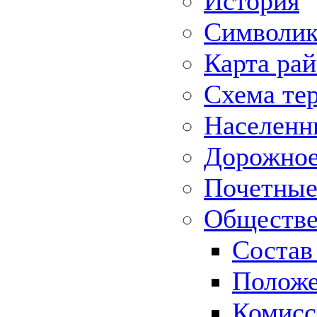
История
Символик
Карта ра
Схема те
Населенн
Дорожное 
Почетные
Обществе
Состав
Положе
Комисс