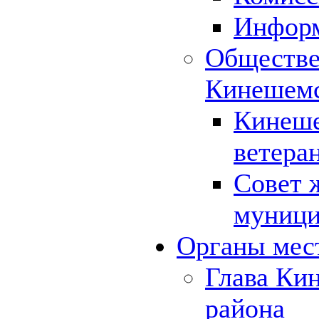
Инфор
Обществе
Кинешемс
Кинеше
ветера
Совет 
муници
Органы мес
Глава Ки
района