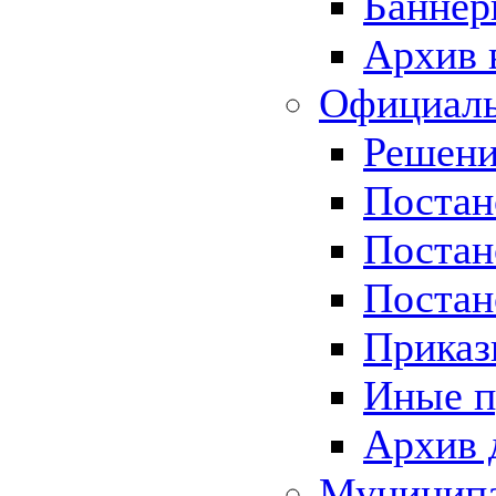
Баннер
Архив 
Официаль
Решени
Постан
Постан
Постан
Приказ
Иные п
Архив 
Муницип