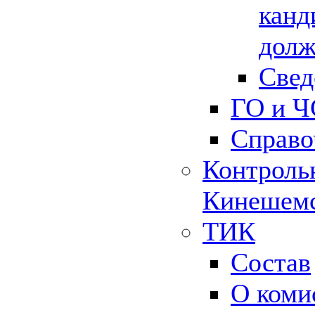
канд
долж
Свед
ГО и Ч
Справо
Контрольн
Кинешемс
ТИК
Состав
О коми