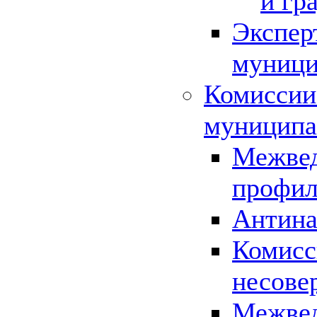
и гр
Экспер
муници
Комиссии
муниципа
Межвед
профил
Антина
Комисс
несове
Межвед