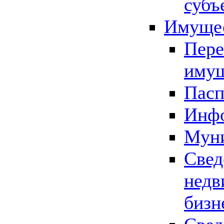
субъ
Имущес
Пере
имущ
Пасп
Инфо
Муни
Свед
недв
бизн