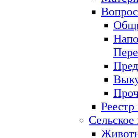
Вопрос 
Общ
Напо
Пере
Пред
Выку
Проч
Реестр
Сельское 
Животн