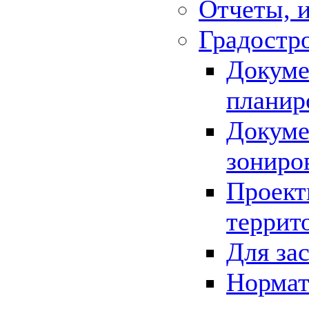
Отчеты, 
Градостр
Докуме
планир
Докуме
зониро
Проект
террит
Для за
Нормат