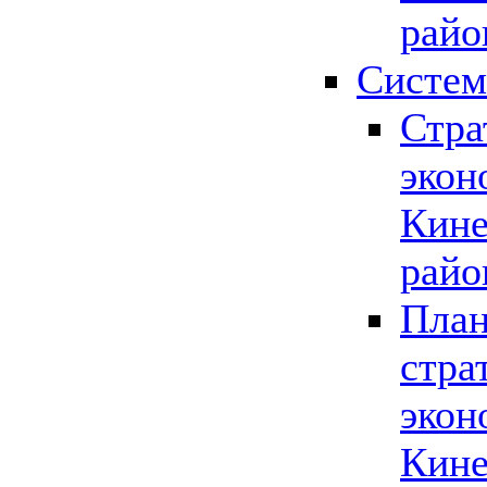
райо
Систем
Стра
экон
Кине
райо
План
стра
экон
Кине