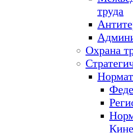
труда
Антите
Админи
Охрана т
Стратеги
Нормат
Феде
Реги
Норм
Кине