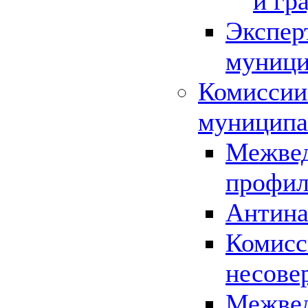
и гр
Экспер
муници
Комиссии
муниципа
Межвед
профил
Антина
Комисс
несове
Межвед