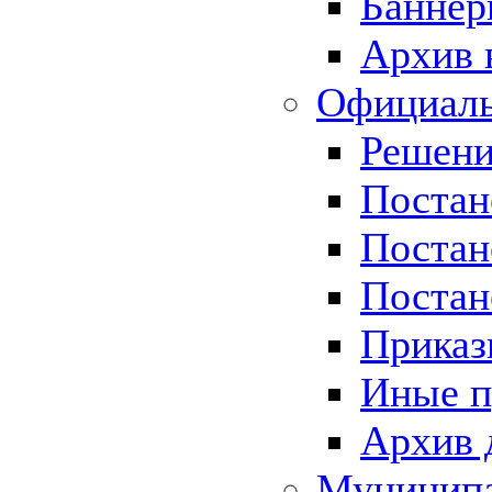
Баннер
Архив 
Официаль
Решени
Постан
Постан
Постан
Приказ
Иные п
Архив 
Муницип