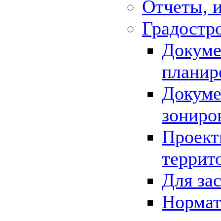
Отчеты, 
Градостр
Докуме
планир
Докуме
зониро
Проект
террит
Для за
Нормат