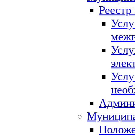
Реестр
Услу
межв
Услу
элек
Услу
необ
Админи
Муниципа
Положе