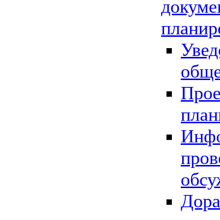
докуме
планир
Увед
обще
Прое
план
Инфо
пров
обсу
Дора