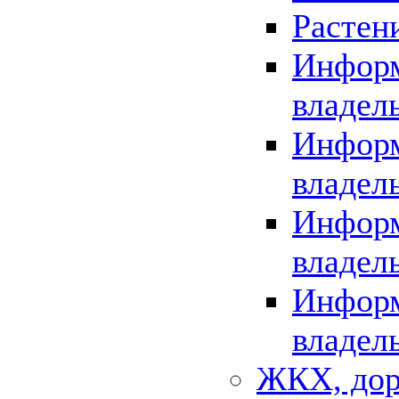
Растен
Информ
владел
Информ
владел
Информ
владел
Информ
владел
ЖКХ, дор