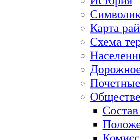
История
Символик
Карта ра
Схема те
Населенн
Дорожное 
Почетные
Обществе
Состав
Положе
Комисс