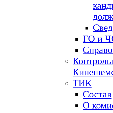
канд
долж
Свед
ГО и Ч
Справо
Контрольн
Кинешемс
ТИК
Состав
О коми