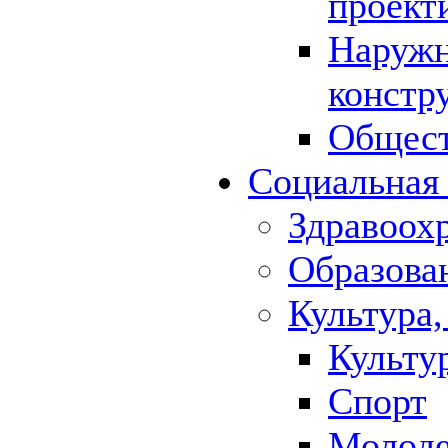
проект
Наружн
констр
Общест
Социальная
Здравоох
Образова
Культура,
Культу
Спорт
Молод