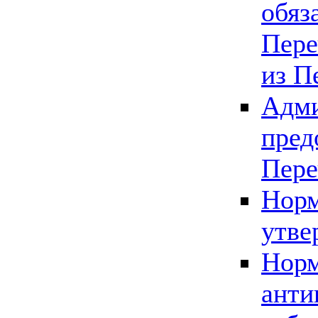
обяз
Пере
из П
Адми
пред
Пере
Норм
утве
Норм
анти