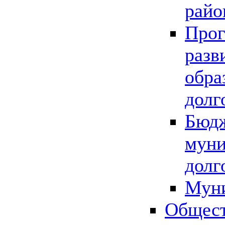
райо
Прог
разв
обра
долг
Бюдж
муни
долг
Мун
Общест