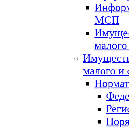
Информ
МСП
Имущес
малого
Имуществ
малого и 
Нормат
Феде
Реги
Поря