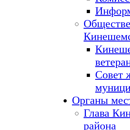
Инфор
Обществе
Кинешемс
Кинеше
ветера
Совет 
муници
Органы мес
Глава Ки
района