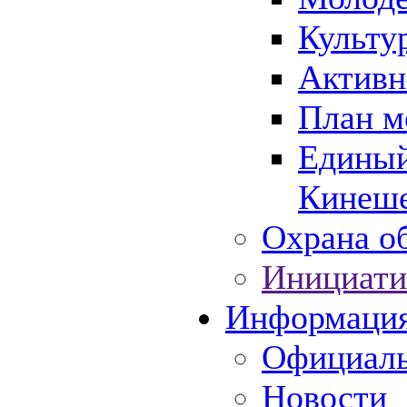
Культу
Активн
План м
Единый
Кинеше
Охрана об
Инициати
Информаци
Официаль
Новости