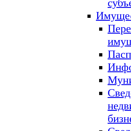
субъ
Имущес
Пере
имущ
Пасп
Инфо
Муни
Свед
недв
бизн