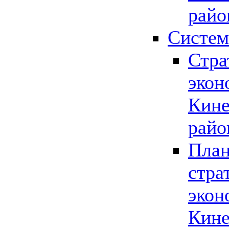
райо
Систем
Стра
экон
Кине
райо
План
стра
экон
Кине