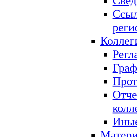
Свед
Ссыл
реги
Коллег
Регл
Граф
Прот
Отче
колл
Иные
Матери