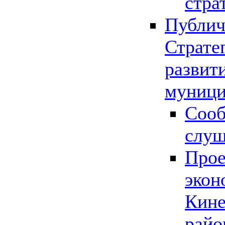
стра
Публич
Страте
развит
муници
Сооб
слу
Прое
экон
Кине
райо