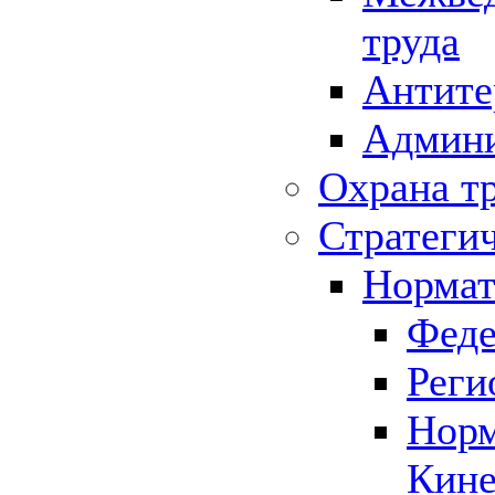
труда
Антите
Админи
Охрана т
Стратеги
Нормат
Феде
Реги
Норм
Кине