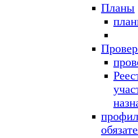
Планы
пла
Провер
пров
Реес
учас
назн
профил
обязат