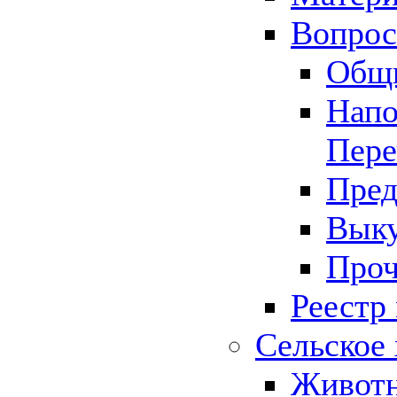
Вопрос 
Общ
Напо
Пере
Пред
Выку
Проч
Реестр
Сельское 
Животн