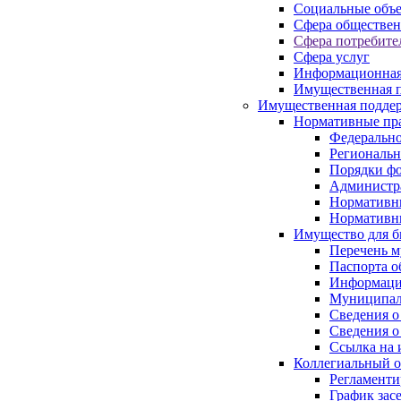
Социальные объ
Сфера обществен
Сфера потребите
Сфера услуг
Информационная
Имущественная п
Имущественная поддер
Нормативные пр
Федерально
Региональн
Порядки фо
Администра
Нормативн
Нормативн
Имущество для б
Перечень 
Паспорта о
Информация
Муниципал
Сведения о
Сведения о
Ссылка на 
Коллегиальный о
Регламент
График зас