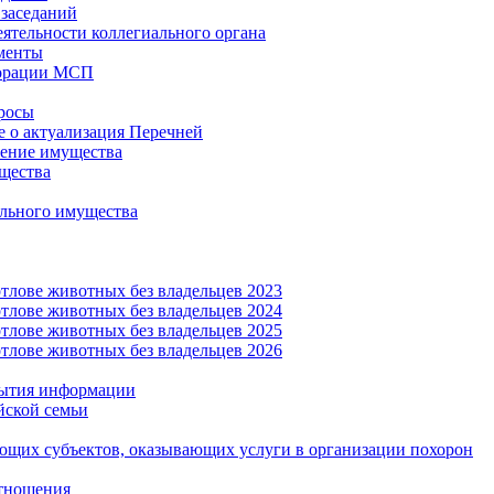
заседаний
еятельности коллегиального органа
менты
орации МСП
росы
 о актуализация Перечней
ение имущества
щества
льного имущества
тлове животных без владельцев 2023
тлове животных без владельцев 2024
тлове животных без владельцев 2025
тлове животных без владельцев 2026
рытия информации
йской семьи
ующих субъектов, оказывающих услуги в организации похорон
тношения