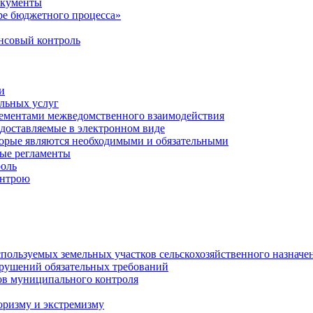
окументы
е бюджетного процесса»
совый контроль
и
льных услуг
лементами межведомственного взаимодействия
едоставляемые в электронном виде
торые являются необходимыми и обязательными
ые регламенты
оль
онтрою
спользуемых земельных участков сельскохозяйственного назначе
рушений обязательных требований
ов муниципального контроля
оризму и экстремизму