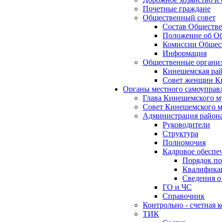
Почетные граждане
Общественный совет
Состав Обществе
Положение об Об
Комиссии Общест
Информация
Общественные органи
Кинешемская рай
Совет женщин К
Органы местного самоуправ
Глава Кинешемского м
Совет Кинешемского м
Администрация район
Руководители
Структура
Полномочия
Кадровое обеспе
Порядок по
Квалификац
Сведения о
ГО и ЧС
Справочник
Контрольно - счетная
ТИК