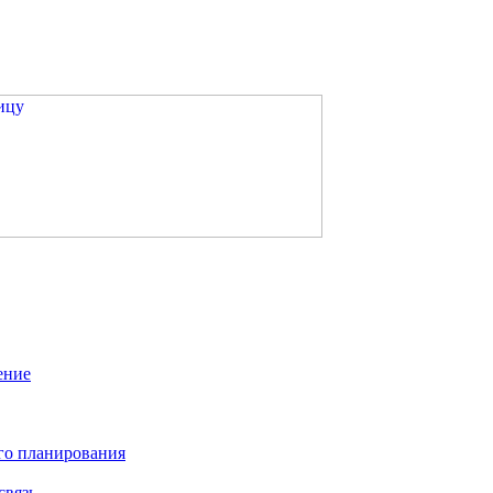
ение
го планирования
связь