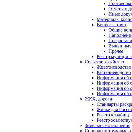
Протоколы 
Отчеты о д
Иные доку
Материалы корп
Вопрос - ответ
Общие воп
Наполнение
Предоставл
Выкуп иму
Прочее
Реестр муниципа
Сельское хозяйство
Животноводство
Растениеводство
Информация об о
Информация об о
Информация об о
Информация об о
ЖКХ, дороги
Стандарты раск
Жилье для Росси
Реестр кладбищ
Реестр хозяйств
Земельные отношения
Социально трудовые о