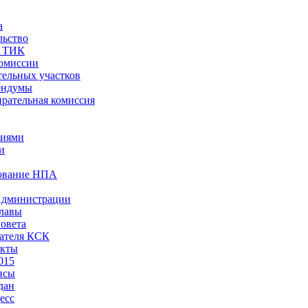
а
льство
ы ТИК
комиссии
тельных участков
ендумы
рательная комиссия
ниями
и
ование НПА
Администрации
лавы
овета
ателя КСК
акты
015
нсы
дан
есс