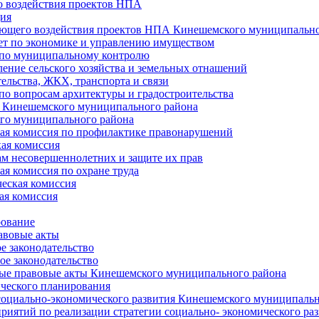
 воздействия проектов НПА
ия
ющего воздействия проектов НПА Кинешемского муниципально
т по экономике и управлению имуществом
 по муниципальному контролю
ение сельского хозяйства и земельных отнашений
ельства, ЖКХ, транспорта и связи
по вопросам архитектуры и градостроительства
 Кинешемского муниципального района
го муниципального района
я комиссия по профилактике правонарушений
ая комиссия
ам несовершеннолетних и защите их прав
я комиссия по охране труда
еская комиссия
ая комиссия
рование
авовые акты
е законодательство
ое законодательство
ые правовые акты Кинешемского муниципального района
ического планирования
социально-экономического развития Кинешемского муниципальн
риятий по реализации стратегии социально- экономического р