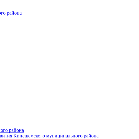
го района
ого района
азвития Кинешемского муниципального района