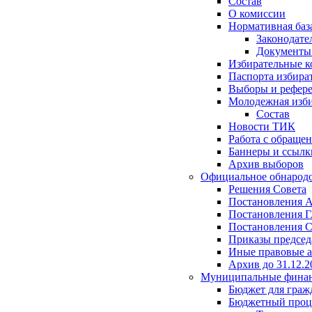
Состав
О комиссии
Нормативная баз
Законодате
Документ
Избирательные 
Паспорта избира
Выборы и рефер
Молодежная изби
Состав
Новости ТИК
Работа с обраще
Баннеры и ссылк
Архив выборов
Официальное обнарод
Решения Совета
Постановления 
Постановления Г
Постановления С
Приказы председ
Иные правовые 
Архив до 31.12.2
Муниципальные фина
Бюджет для граж
Бюджетный проц