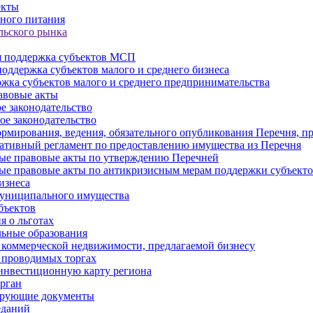
екты
ного питания
льского рынка
 поддержка субъектов МСП
оддержка субъектов малого и среднего бизнеса
жка субъектов малого и среднего предпринимательства
авовые акты
е законодательство
ое законодательство
рмирования, ведения, обязательного опубликования Перечня, п
тивный регламент по предоставлению имущества из Перечня
ые правовые акты по утверждению Перечней
ые правовые акты по антикризисным мерам поддержки субъек
изнеса
муниципального имущества
бъектов
 о льготах
ьные образования
 коммерческой недвижимости, предлагаемой бизнесу
 проводимых торгах
инвестиционную карту региона
рган
ирующие документы
еданий