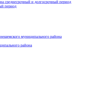
 на среднесрочный и долгосрочный период
ый период
инешемского муниципального района
иципального района