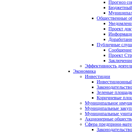
Прогноз со
Бюджетный 
Муниципал
Общественные об
Уведомлени
Проект док
Информация
Доработанн
Публичные слуша
Сообщение
Проект Стр
Заключение
Эффективность деятел
Экономика
Инвестиции
Инвестиционный
Законодательств
Зеленые площад
Коричневые пло
Муниципальное имуще
Муниципальные закуп
Муниципальные унита
Акционерные обществ
Сфера предприни-мате
Законодательств