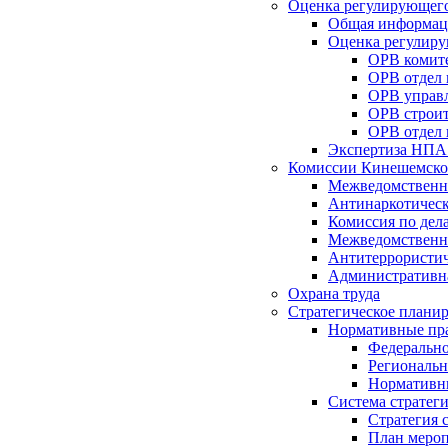
Оценка регулирующего
Общая информац
Оценка регулиру
ОРВ комите
ОРВ отдел
ОРВ управл
ОРВ строит
ОРВ отдел 
Экспертиза НПА
Комиссии Кинешемско
Межведомственна
Антинаркотическ
Комиссия по дел
Межведомственна
Антитеррористич
Административн
Охрана труда
Стратегическое плани
Нормативные пр
Федерально
Региональн
Нормативн
Система стратег
Стратегия 
План мероп