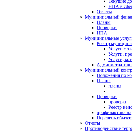
Текущие д
НПА в сфер
Отчеты
Муниципальный финан
Планы
Проверки
НПА
Муниципальные услуг
Реестр муниципа
Услуги с э
Услуги, пр
Услуги, ко
Административн
Муниципальный контр
Положения по к
Планы
планы
Проверки
проверки
Реестр неи
профилактика на
Перечень объект
Отчеты
Противодействие терр