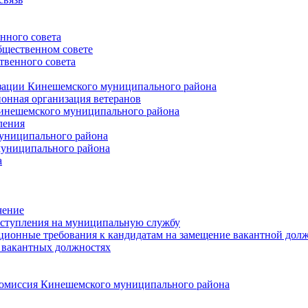
нного совета
щественном совете
венного совета
зации Кинешемского муниципального района
онная организация ветеранов
инешемского муниципального района
ления
униципального района
униципального района
а
чение
ступления на муниципальную службу
ионные требования к кандидатам на замещение вакантной дол
 вакантных должностях
 комиссия Кинешемского муниципального района