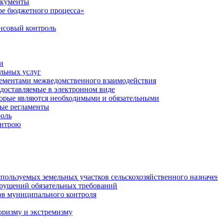
окументы
е бюджетного процесса»
совый контроль
и
льных услуг
лементами межведомственного взаимодействия
едоставляемые в электронном виде
торые являются необходимыми и обязательными
ые регламенты
оль
онтрою
спользуемых земельных участков сельскохозяйственного назначе
рушений обязательных требований
ов муниципального контроля
оризму и экстремизму