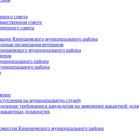
нного совета
щественном совете
венного совета
зации Кинешемского муниципального района
онная организация ветеранов
инешемского муниципального района
ления
униципального района
униципального района
а
чение
ступления на муниципальную службу
ионные требования к кандидатам на замещение вакантной дол
 вакантных должностях
 комиссия Кинешемского муниципального района