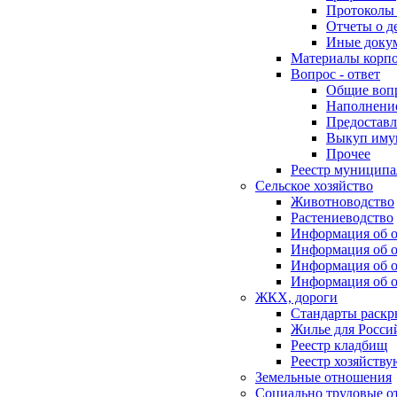
Протоколы 
Отчеты о д
Иные доку
Материалы корп
Вопрос - ответ
Общие воп
Наполнение
Предоставл
Выкуп иму
Прочее
Реестр муниципа
Сельское хозяйство
Животноводство
Растениеводство
Информация об о
Информация об о
Информация об о
Информация об о
ЖКХ, дороги
Стандарты раск
Жилье для Росси
Реестр кладбищ
Реестр хозяйств
Земельные отношения
Социально трудовые о