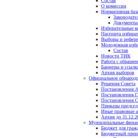
Состав
О комиссии
Нормативная баз
Законодате
Документ
Избирательные 
Паспорта избира
Выборы и рефер
Молодежная изби
Состав
Новости ТИК
Работа с обраще
Баннеры и ссылк
Архив выборов
Официальное обнарод
Решения Совета
Постановления 
Постановления Г
Постановления С
Приказы председ
Иные правовые 
Архив до 31.12.2
Муниципальные фина
Бюджет для граж
Бюджетный проц