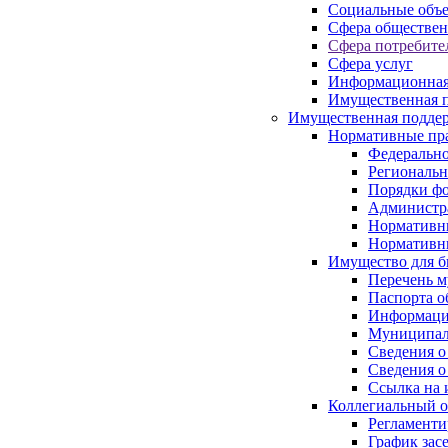
Социальные объ
Сфера обществен
Сфера потребите
Сфера услуг
Информационная
Имущественная п
Имущественная поддер
Нормативные пр
Федерально
Региональн
Порядки фо
Администра
Нормативн
Нормативн
Имущество для б
Перечень 
Паспорта о
Информация
Муниципал
Сведения о
Сведения о
Ссылка на 
Коллегиальный о
Регламент
График зас