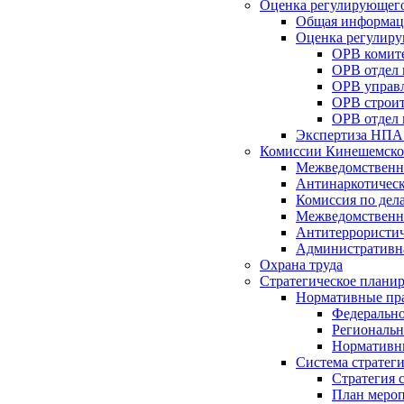
Оценка регулирующего
Общая информац
Оценка регулиру
ОРВ комите
ОРВ отдел
ОРВ управл
ОРВ строит
ОРВ отдел 
Экспертиза НПА
Комиссии Кинешемско
Межведомственна
Антинаркотическ
Комиссия по дел
Межведомственна
Антитеррористич
Административн
Охрана труда
Стратегическое плани
Нормативные пр
Федерально
Региональн
Нормативн
Система стратег
Стратегия 
План мероп