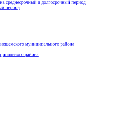
 на среднесрочный и долгосрочный период
ый период
инешемского муниципального района
иципального района