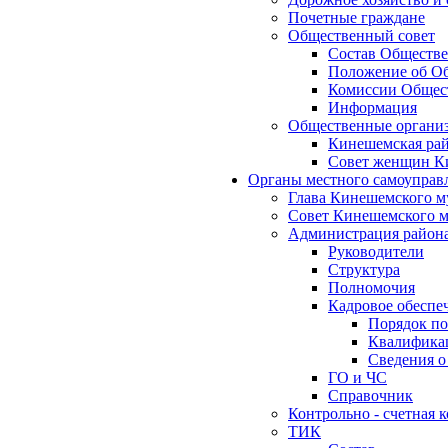
Почетные граждане
Общественный совет
Состав Обществе
Положение об Об
Комиссии Общест
Информация
Общественные органи
Кинешемская рай
Совет женщин К
Органы местного самоуправ
Глава Кинешемского м
Совет Кинешемского м
Администрация район
Руководители
Структура
Полномочия
Кадровое обеспе
Порядок по
Квалификац
Сведения о
ГО и ЧС
Справочник
Контрольно - счетная
ТИК