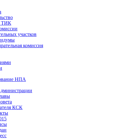
а
льство
ы ТИК
комиссии
тельных участков
ендумы
рательная комиссия
ниями
и
ование НПА
Администрации
лавы
овета
ателя КСК
акты
015
нсы
дан
есс