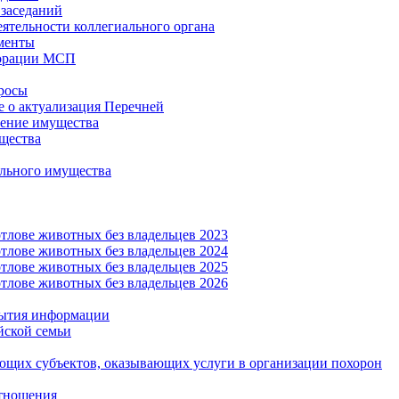
заседаний
еятельности коллегиального органа
менты
орации МСП
росы
 о актуализация Перечней
ение имущества
щества
льного имущества
тлове животных без владельцев 2023
тлове животных без владельцев 2024
тлове животных без владельцев 2025
тлове животных без владельцев 2026
рытия информации
йской семьи
ующих субъектов, оказывающих услуги в организации похорон
тношения