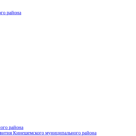
го района
ого района
азвития Кинешемского муниципального района