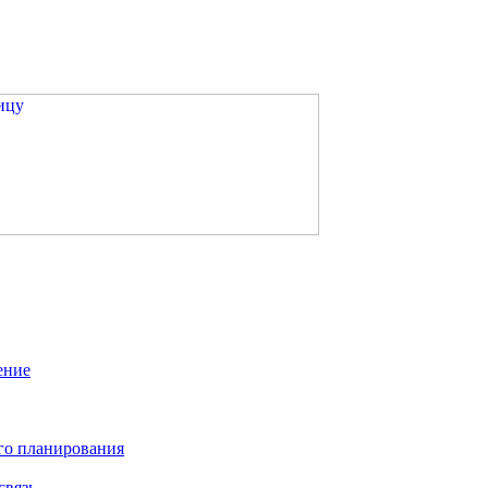
ение
го планирования
связь