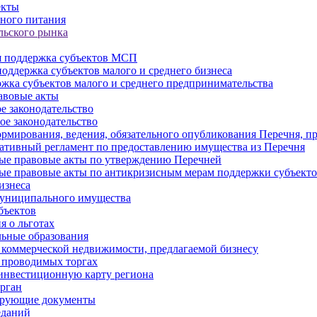
екты
ного питания
льского рынка
 поддержка субъектов МСП
оддержка субъектов малого и среднего бизнеса
жка субъектов малого и среднего предпринимательства
авовые акты
е законодательство
ое законодательство
рмирования, ведения, обязательного опубликования Перечня, п
тивный регламент по предоставлению имущества из Перечня
ые правовые акты по утверждению Перечней
ые правовые акты по антикризисным мерам поддержки субъек
изнеса
муниципального имущества
бъектов
 о льготах
ьные образования
 коммерческой недвижимости, предлагаемой бизнесу
 проводимых торгах
инвестиционную карту региона
рган
ирующие документы
еданий