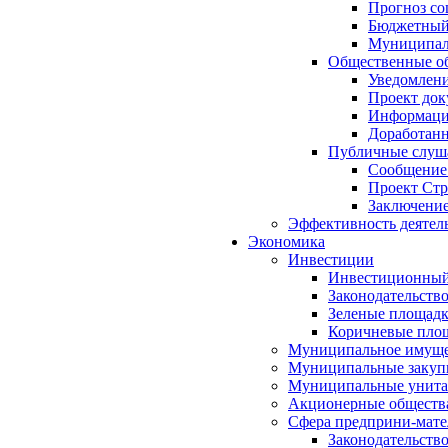
Прогноз со
Бюджетный 
Муниципал
Общественные об
Уведомлени
Проект док
Информация
Доработанн
Публичные слуша
Сообщение
Проект Стр
Заключение
Эффективность деятел
Экономика
Инвестиции
Инвестиционный
Законодательств
Зеленые площад
Коричневые пло
Муниципальное имуще
Муниципальные закуп
Муниципальные унита
Акционерные обществ
Сфера предприни-мате
Законодательств