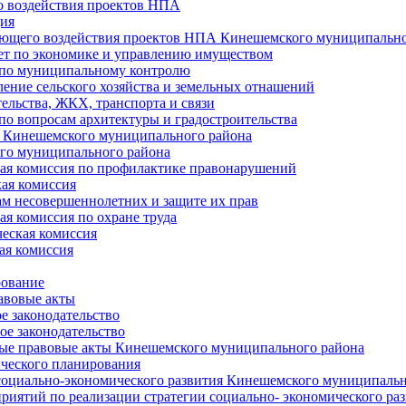
 воздействия проектов НПА
ия
ющего воздействия проектов НПА Кинешемского муниципально
т по экономике и управлению имуществом
 по муниципальному контролю
ение сельского хозяйства и земельных отнашений
ельства, ЖКХ, транспорта и связи
по вопросам архитектуры и градостроительства
 Кинешемского муниципального района
го муниципального района
я комиссия по профилактике правонарушений
ая комиссия
ам несовершеннолетних и защите их прав
я комиссия по охране труда
еская комиссия
ая комиссия
рование
авовые акты
е законодательство
ое законодательство
ые правовые акты Кинешемского муниципального района
ического планирования
социально-экономического развития Кинешемского муниципальн
риятий по реализации стратегии социально- экономического р