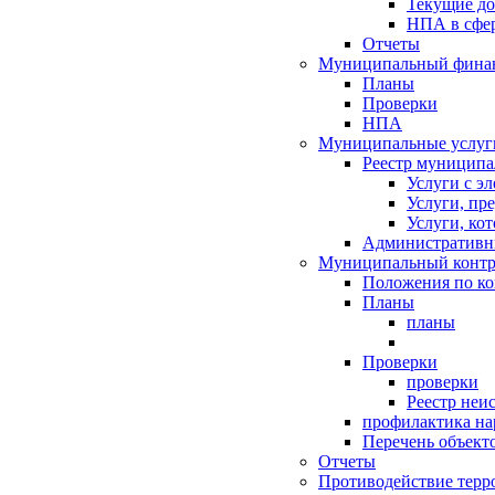
Текущие д
НПА в сфер
Отчеты
Муниципальный финан
Планы
Проверки
НПА
Муниципальные услуг
Реестр муниципа
Услуги с э
Услуги, пр
Услуги, ко
Административн
Муниципальный контр
Положения по к
Планы
планы
Проверки
проверки
Реестр неи
профилактика на
Перечень объект
Отчеты
Противодействие терр