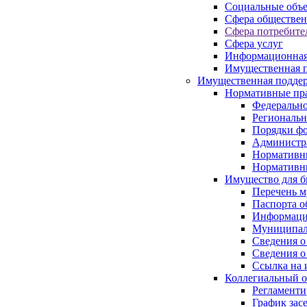
Социальные объ
Сфера обществен
Сфера потребите
Сфера услуг
Информационная
Имущественная п
Имущественная поддер
Нормативные пр
Федерально
Региональн
Порядки фо
Администра
Нормативн
Нормативн
Имущество для б
Перечень 
Паспорта о
Информация
Муниципал
Сведения о
Сведения о
Ссылка на 
Коллегиальный о
Регламент
График зас