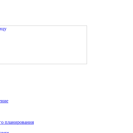
ение
го планирования
связь