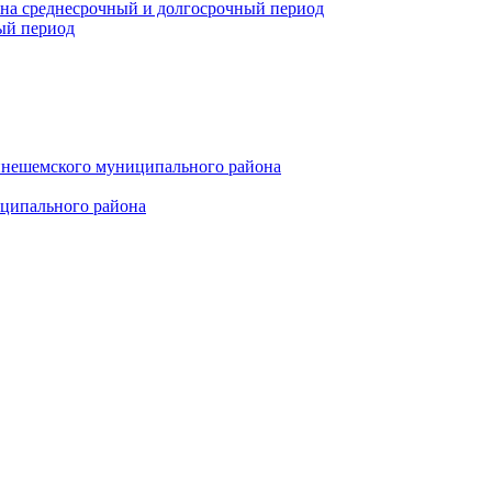
 на среднесрочный и долгосрочный период
ый период
инешемского муниципального района
иципального района