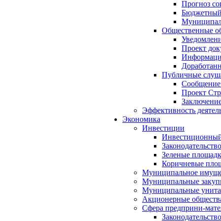
Прогноз со
Бюджетный 
Муниципал
Общественные об
Уведомлени
Проект док
Информация
Доработанн
Публичные слуша
Сообщение
Проект Стр
Заключение
Эффективность деятел
Экономика
Инвестиции
Инвестиционный
Законодательств
Зеленые площад
Коричневые пло
Муниципальное имуще
Муниципальные закуп
Муниципальные унита
Акционерные обществ
Сфера предприни-мате
Законодательств