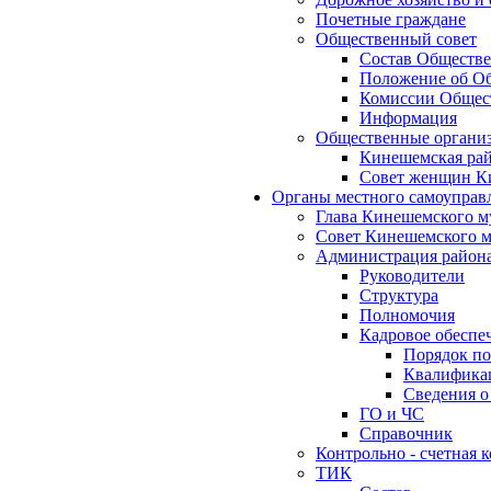
Почетные граждане
Общественный совет
Состав Обществе
Положение об Об
Комиссии Общест
Информация
Общественные органи
Кинешемская рай
Совет женщин К
Органы местного самоуправ
Глава Кинешемского м
Совет Кинешемского м
Администрация район
Руководители
Структура
Полномочия
Кадровое обеспе
Порядок по
Квалификац
Сведения о
ГО и ЧС
Справочник
Контрольно - счетная
ТИК