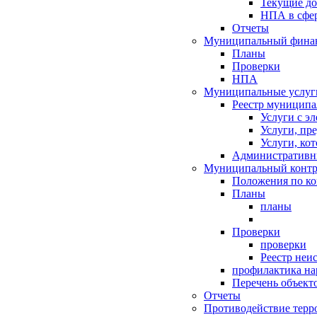
Текущие д
НПА в сфер
Отчеты
Муниципальный финан
Планы
Проверки
НПА
Муниципальные услуг
Реестр муниципа
Услуги с э
Услуги, пр
Услуги, ко
Административн
Муниципальный контр
Положения по к
Планы
планы
Проверки
проверки
Реестр неи
профилактика на
Перечень объект
Отчеты
Противодействие терр