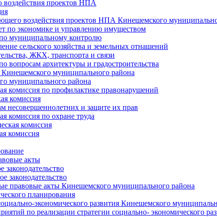
 воздействия проектов НПА
ия
ющего воздействия проектов НПА Кинешемского муниципально
т по экономике и управлению имуществом
 по муниципальному контролю
ение сельского хозяйства и земельных отнашений
ельства, ЖКХ, транспорта и связи
по вопросам архитектуры и градостроительства
 Кинешемского муниципального района
го муниципального района
я комиссия по профилактике правонарушений
ая комиссия
ам несовершеннолетних и защите их прав
я комиссия по охране труда
еская комиссия
ая комиссия
рование
авовые акты
е законодательство
ое законодательство
ые правовые акты Кинешемского муниципального района
ического планирования
социально-экономического развития Кинешемского муниципальн
риятий по реализации стратегии социально- экономического р