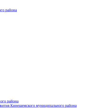
го района
ого района
азвития Кинешемского муниципального района