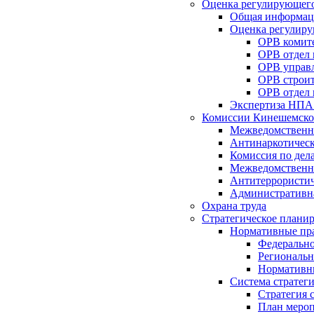
Оценка регулирующего
Общая информац
Оценка регулиру
ОРВ комите
ОРВ отдел
ОРВ управл
ОРВ строит
ОРВ отдел 
Экспертиза НПА
Комиссии Кинешемско
Межведомственна
Антинаркотическ
Комиссия по дел
Межведомственна
Антитеррористич
Административн
Охрана труда
Стратегическое плани
Нормативные пр
Федерально
Региональн
Нормативн
Система стратег
Стратегия 
План мероп