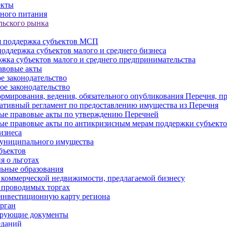
екты
ного питания
льского рынка
 поддержка субъектов МСП
оддержка субъектов малого и среднего бизнеса
жка субъектов малого и среднего предпринимательства
авовые акты
е законодательство
ое законодательство
рмирования, ведения, обязательного опубликования Перечня, п
тивный регламент по предоставлению имущества из Перечня
ые правовые акты по утверждению Перечней
ые правовые акты по антикризисным мерам поддержки субъек
изнеса
муниципального имущества
бъектов
 о льготах
ьные образования
 коммерческой недвижимости, предлагаемой бизнесу
 проводимых торгах
инвестиционную карту региона
рган
ирующие документы
еданий