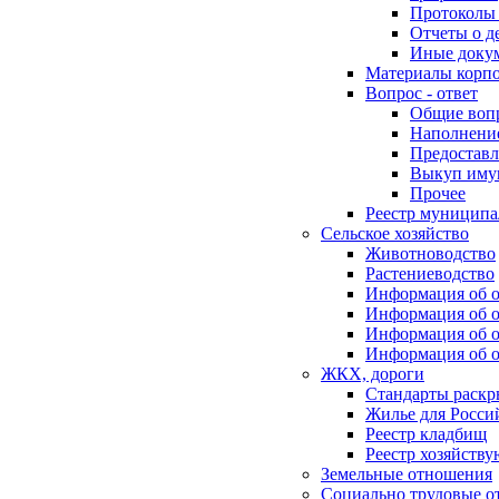
Протоколы 
Отчеты о д
Иные доку
Материалы корп
Вопрос - ответ
Общие воп
Наполнение
Предоставл
Выкуп иму
Прочее
Реестр муниципа
Сельское хозяйство
Животноводство
Растениеводство
Информация об о
Информация об о
Информация об о
Информация об о
ЖКХ, дороги
Стандарты раск
Жилье для Росси
Реестр кладбищ
Реестр хозяйств
Земельные отношения
Социально трудовые о