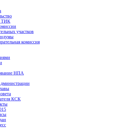
а
льство
ы ТИК
комиссии
тельных участков
ендумы
рательная комиссия
ниями
и
ование НПА
Администрации
лавы
овета
ателя КСК
акты
015
нсы
дан
есс