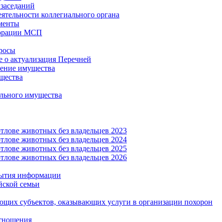
заседаний
еятельности коллегиального органа
менты
орации МСП
росы
 о актуализация Перечней
ение имущества
щества
льного имущества
тлове животных без владельцев 2023
тлове животных без владельцев 2024
тлове животных без владельцев 2025
тлове животных без владельцев 2026
рытия информации
йской семьи
ующих субъектов, оказывающих услуги в организации похорон
тношения