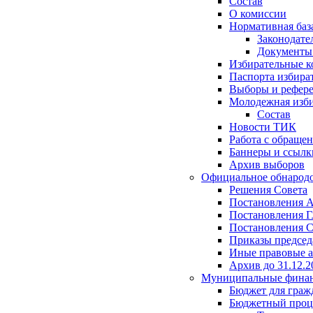
Состав
О комиссии
Нормативная баз
Законодате
Документ
Избирательные 
Паспорта избира
Выборы и рефер
Молодежная изби
Состав
Новости ТИК
Работа с обраще
Баннеры и ссылк
Архив выборов
Официальное обнарод
Решения Совета
Постановления 
Постановления Г
Постановления С
Приказы председ
Иные правовые 
Архив до 31.12.2
Муниципальные фина
Бюджет для граж
Бюджетный проц