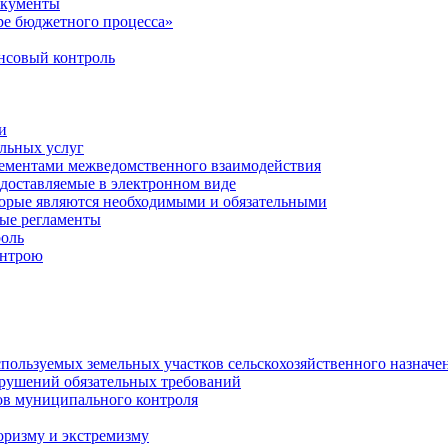
окументы
е бюджетного процесса»
совый контроль
и
льных услуг
лементами межведомственного взаимодействия
едоставляемые в электронном виде
торые являются необходимыми и обязательными
ые регламенты
оль
онтрою
спользуемых земельных участков сельскохозяйственного назначе
рушений обязательных требований
ов муниципального контроля
оризму и экстремизму