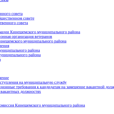
нного совета
щественном совете
венного совета
зации Кинешемского муниципального района
онная организация ветеранов
инешемского муниципального района
ления
униципального района
униципального района
а
чение
ступления на муниципальную службу
ионные требования к кандидатам на замещение вакантной дол
 вакантных должностях
 комиссия Кинешемского муниципального района