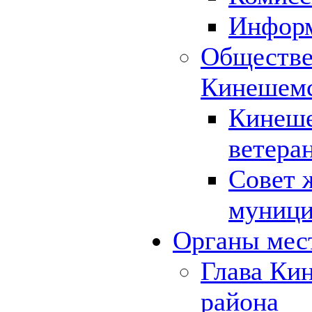
Инфор
Обществе
Кинешемс
Кинеше
ветера
Совет 
муници
Органы мес
Глава Ки
района