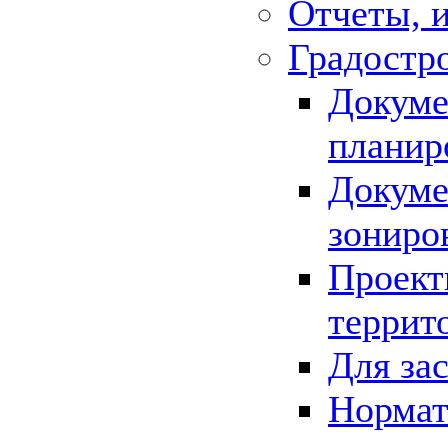
Отчеты, 
Градостр
Докуме
планир
Докуме
зониро
Проект
террит
Для за
Нормат