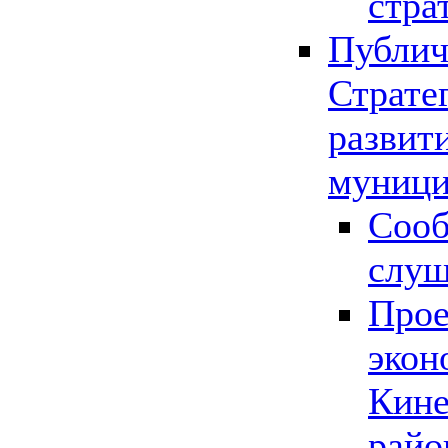
стра
Публич
Страте
развит
муници
Сооб
слу
Прое
экон
Кине
райо