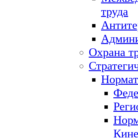
труда
Антите
Админи
Охрана т
Стратеги
Нормат
Феде
Реги
Норм
Кине