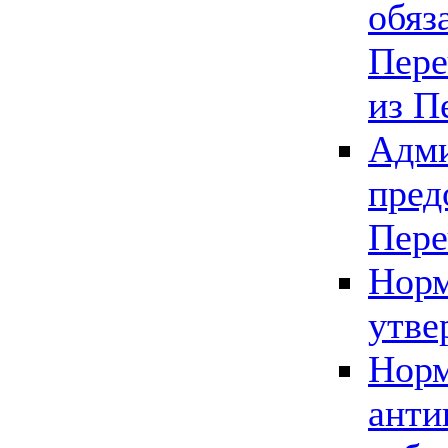
обяз
Пере
из П
Адми
пред
Пере
Норм
утве
Норм
анти