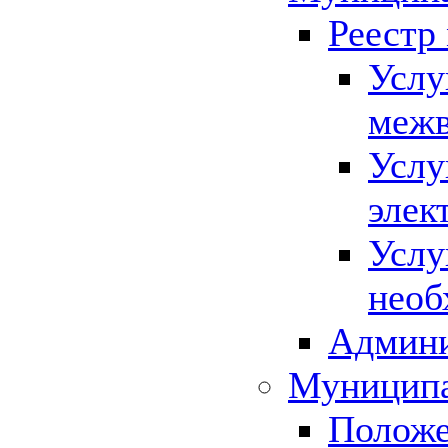
Реестр
Услу
межв
Услу
элек
Услу
необ
Админи
Муниципа
Положе