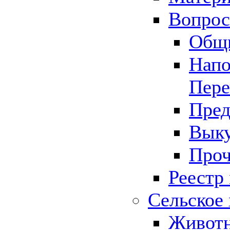
Вопрос 
Общ
Напо
Пере
Пред
Выку
Проч
Реестр
Сельское 
Животн