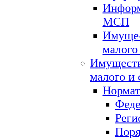
Информ
МСП
Имущес
малого
Имуществ
малого и 
Нормат
Феде
Реги
Поря