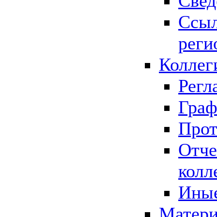
Свед
Ссыл
реги
Коллег
Регл
Граф
Прот
Отче
колл
Иные
Матери