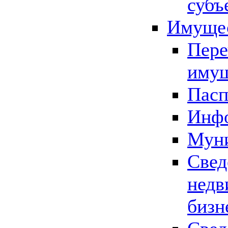
субъ
Имущес
Пере
имущ
Пасп
Инфо
Муни
Свед
недв
бизн