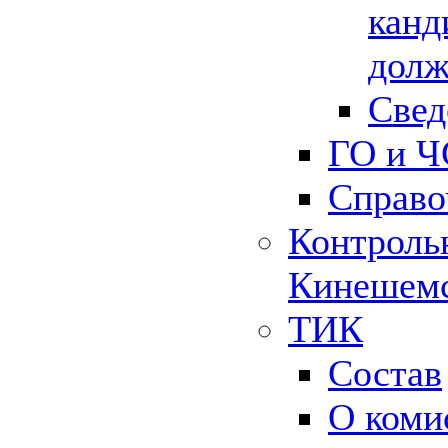
канд
долж
Свед
ГО и Ч
Справо
Контрольн
Кинешемс
ТИК
Состав
О коми