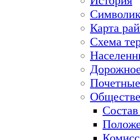
История
Символик
Карта ра
Схема те
Населенн
Дорожное 
Почетные
Обществе
Состав
Положе
Комисс