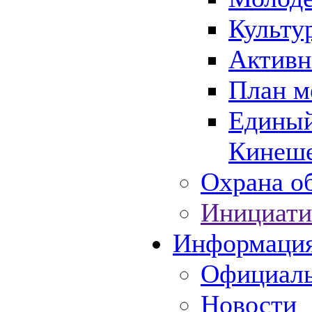
Культу
Активн
План м
Единый
Кинеше
Охрана об
Инициати
Информаци
Официаль
Новости