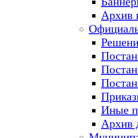
Баннер
Архив 
Официаль
Решени
Постан
Постан
Постан
Приказ
Иные п
Архив 
Муницип