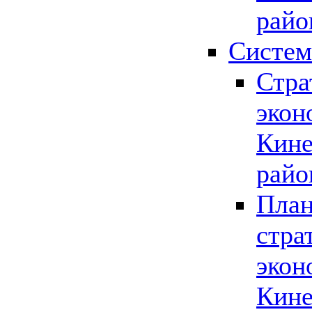
райо
Систем
Стра
экон
Кине
райо
План
стра
экон
Кине