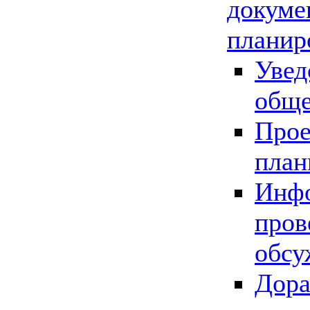
докуме
планир
Увед
обще
Прое
план
Инфо
пров
обсу
Дора