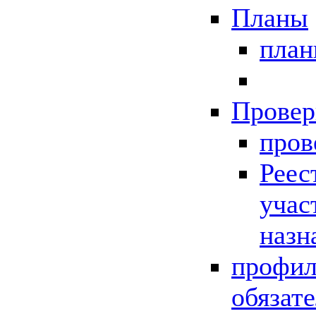
Планы
пла
Провер
пров
Реес
учас
назн
профил
обязат