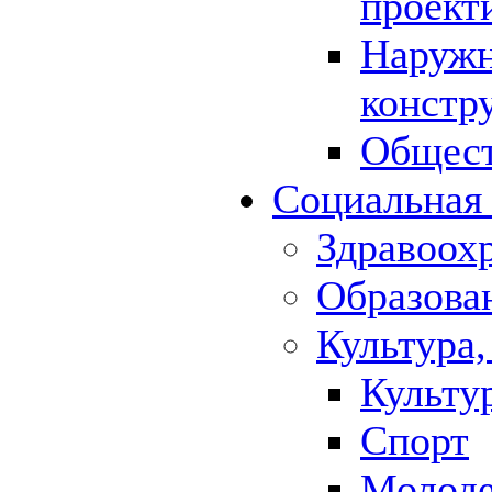
проект
Наружн
констр
Общест
Социальная
Здравоох
Образова
Культура,
Культу
Спорт
Молод