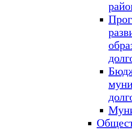
райо
Прог
разв
обра
долг
Бюдж
муни
долг
Мун
Общест