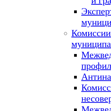
и гр
Экспер
муници
Комиссии
муниципа
Межвед
профил
Антина
Комисс
несове
Межвед