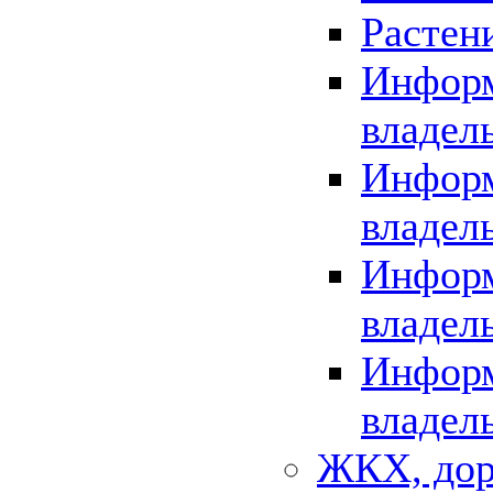
Растен
Информ
владел
Информ
владел
Информ
владел
Информ
владел
ЖКХ, дор