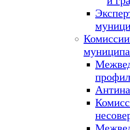
и гр
Экспер
муници
Комиссии
муниципа
Межвед
профил
Антина
Комисс
несове
Межвед