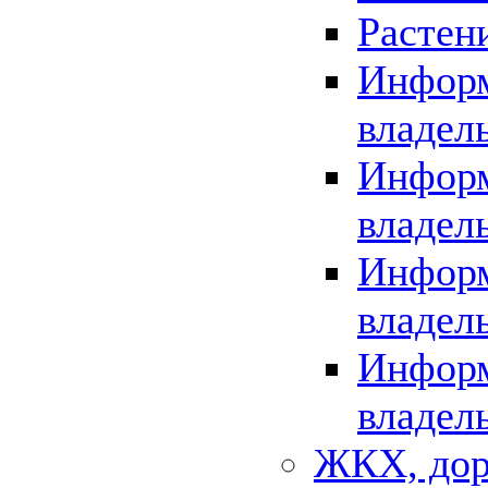
Растен
Информ
владел
Информ
владел
Информ
владел
Информ
владел
ЖКХ, дор