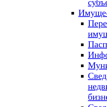
субъ
Имущес
Пере
имущ
Пасп
Инфо
Муни
Свед
недв
бизн