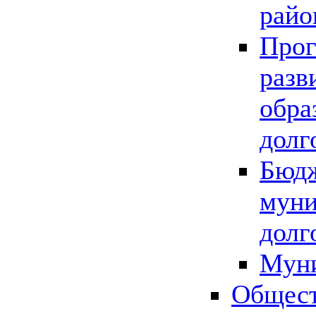
райо
Прог
разв
обра
долг
Бюдж
муни
долг
Мун
Общест