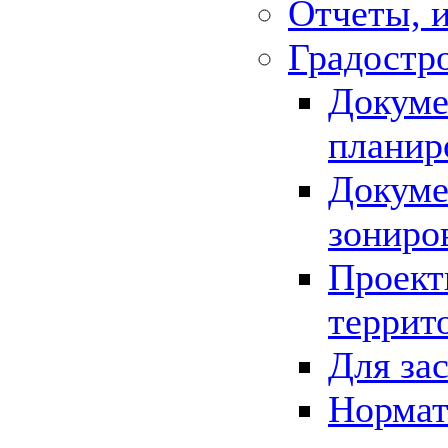
Отчеты, 
Градостр
Докуме
планир
Докуме
зониро
Проект
террит
Для за
Нормат