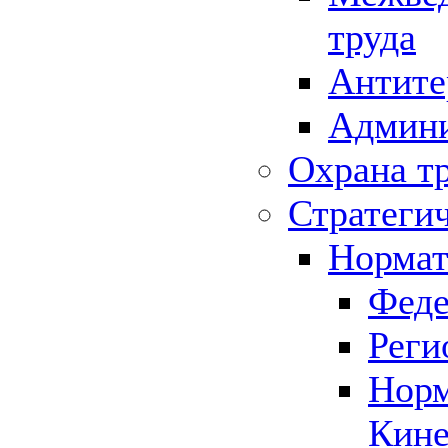
труда
Антите
Админи
Охрана т
Стратеги
Нормат
Феде
Реги
Норм
Кине