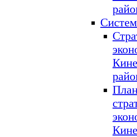
райо
Систем
Стра
экон
Кине
райо
План
стра
экон
Кине