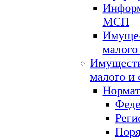
Информ
МСП
Имущес
малого
Имуществ
малого и 
Нормат
Феде
Реги
Поря