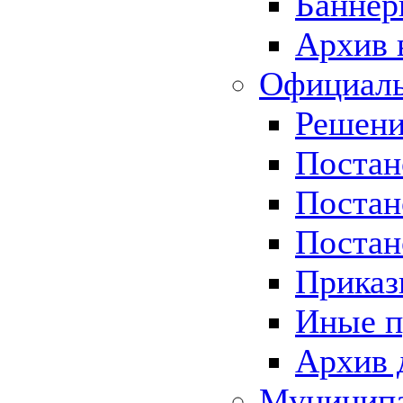
Баннер
Архив 
Официаль
Решени
Постан
Постан
Постан
Приказ
Иные п
Архив 
Муницип