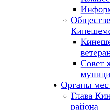
Инфор
Обществе
Кинешемс
Кинеше
ветера
Совет 
муници
Органы мес
Глава Ки
района