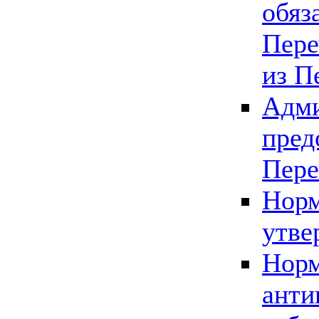
обяз
Пере
из П
Адми
пред
Пере
Норм
утве
Норм
анти