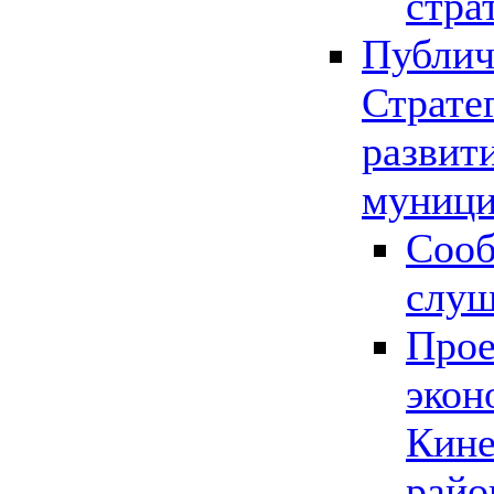
стра
Публич
Страте
развит
муници
Сооб
слу
Прое
экон
Кине
райо