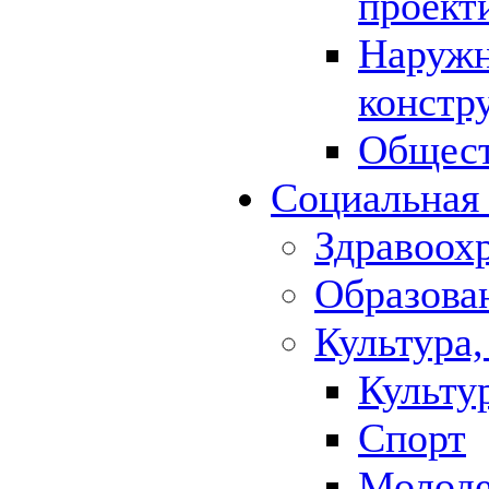
проект
Наружн
констр
Общест
Социальная
Здравоох
Образова
Культура,
Культу
Спорт
Молод