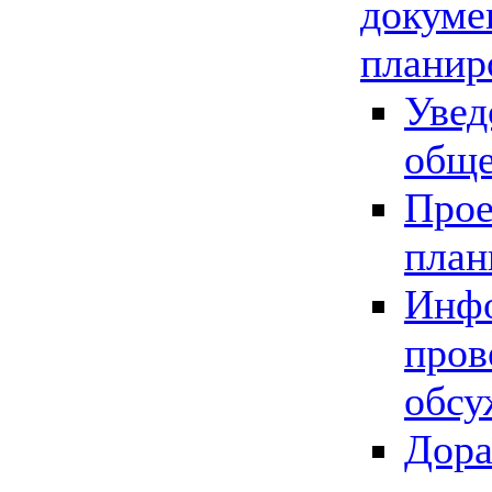
докуме
планир
Увед
обще
Прое
план
Инфо
пров
обсу
Дора