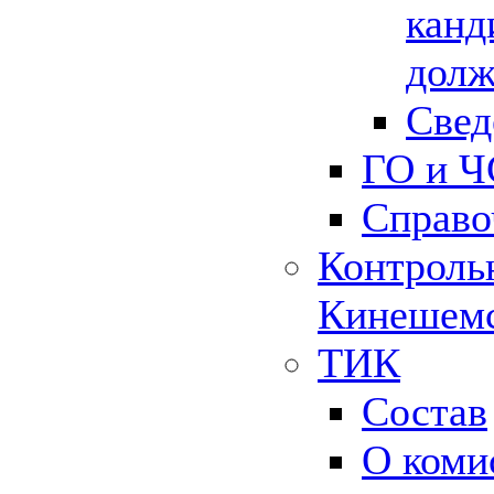
канд
долж
Свед
ГО и Ч
Справо
Контрольн
Кинешемс
ТИК
Состав
О коми