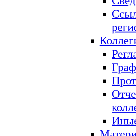
Свед
Ссыл
реги
Коллег
Регл
Граф
Прот
Отче
колл
Иные
Матери