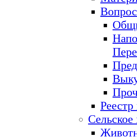
Вопрос 
Общ
Напо
Пере
Пред
Выку
Проч
Реестр
Сельское 
Животн