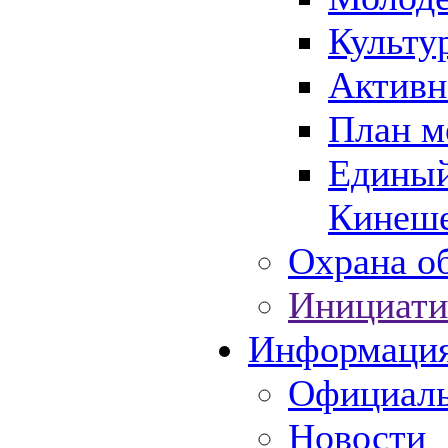
Культу
Активн
План м
Единый
Кинеше
Охрана об
Инициати
Информаци
Официаль
Новости