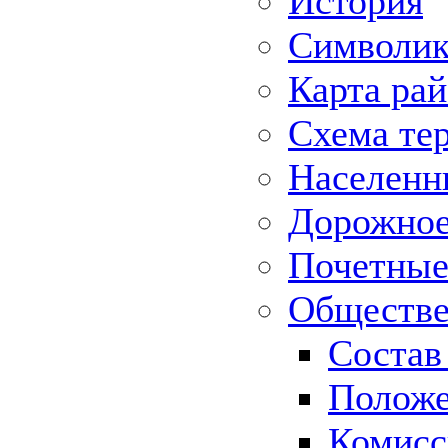
История
Символик
Карта ра
Схема те
Населенн
Дорожное 
Почетные
Обществе
Состав
Положе
Комисс