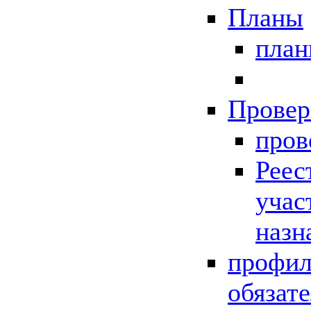
Планы
пла
Провер
пров
Реес
учас
назн
профил
обязат