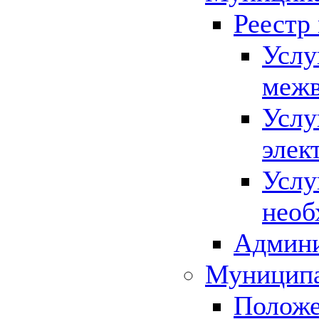
Реестр
Услу
межв
Услу
элек
Услу
необ
Админи
Муниципа
Положе